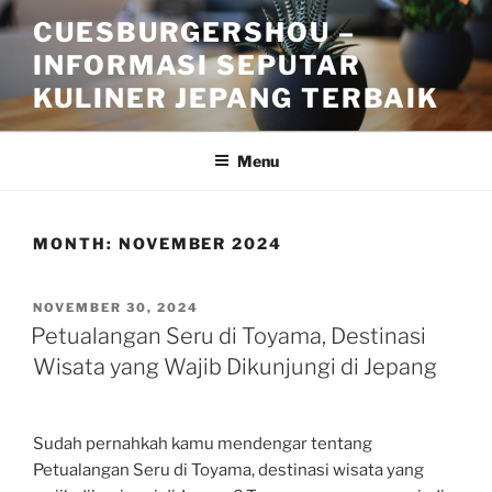
Skip
CUESBURGERSHOU –
to
INFORMASI SEPUTAR
content
KULINER JEPANG TERBAIK
Menu
MONTH:
NOVEMBER 2024
POSTED
NOVEMBER 30, 2024
ON
Petualangan Seru di Toyama, Destinasi
Wisata yang Wajib Dikunjungi di Jepang
Sudah pernahkah kamu mendengar tentang
Petualangan Seru di Toyama, destinasi wisata yang