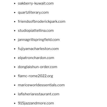
oakberry-kuwait.com
quartzliterary.com
friendsofbroderickpark.com
studiopiattellina.com
jannagrillspringfield.com
fujiyamacharleston.com
elpatronchardon.com
donglaishun-order.com
fiamc-rome2022.org
mariceworldessentials.com
lafisheriarestaurant.com
915jazzandmore.com