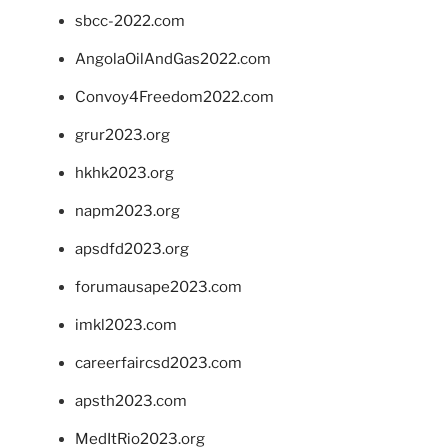
sbcc-2022.com
AngolaOilAndGas2022.com
Convoy4Freedom2022.com
grur2023.org
hkhk2023.org
napm2023.org
apsdfd2023.org
forumausape2023.com
imkl2023.com
careerfaircsd2023.com
apsth2023.com
MedItRio2023.org