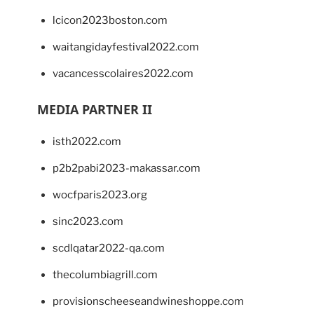
lcicon2023boston.com
waitangidayfestival2022.com
vacancesscolaires2022.com
MEDIA PARTNER II
isth2022.com
p2b2pabi2023-makassar.com
wocfparis2023.org
sinc2023.com
scdlqatar2022-qa.com
thecolumbiagrill.com
provisionscheeseandwineshoppe.com