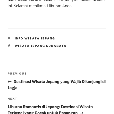
ini. Selamat menikmati liburan Anda!
CATEGORIES
INFO WISATA JEPANG
TAGS
WISATA JEPANG SURABAYA
Post
Previous
PREVIOUS
navigation
Post
Destinasi Wisata Jepang yang Wajib Dikunjungi di
Jogja
Next
NEXT
Post
Liburan Romantis di Jepang: Destinasi Wisata
Terkenal yang Cocok untuk Pasangan