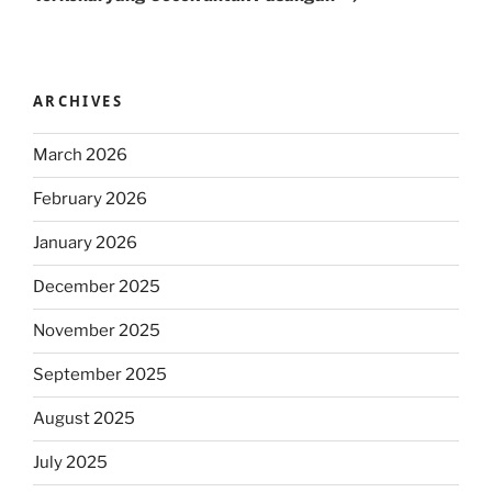
ARCHIVES
March 2026
February 2026
January 2026
December 2025
November 2025
September 2025
August 2025
July 2025