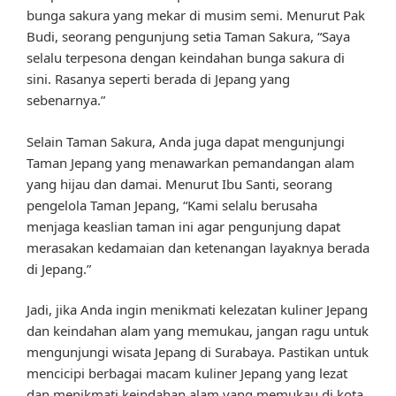
bunga sakura yang mekar di musim semi. Menurut Pak
Budi, seorang pengunjung setia Taman Sakura, “Saya
selalu terpesona dengan keindahan bunga sakura di
sini. Rasanya seperti berada di Jepang yang
sebenarnya.”
Selain Taman Sakura, Anda juga dapat mengunjungi
Taman Jepang yang menawarkan pemandangan alam
yang hijau dan damai. Menurut Ibu Santi, seorang
pengelola Taman Jepang, “Kami selalu berusaha
menjaga keaslian taman ini agar pengunjung dapat
merasakan kedamaian dan ketenangan layaknya berada
di Jepang.”
Jadi, jika Anda ingin menikmati kelezatan kuliner Jepang
dan keindahan alam yang memukau, jangan ragu untuk
mengunjungi wisata Jepang di Surabaya. Pastikan untuk
mencicipi berbagai macam kuliner Jepang yang lezat
dan menikmati keindahan alam yang memukau di kota