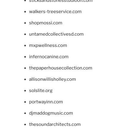
sticksandstonesstudiooh.com
walkers-treeservice.com
shopmossi.com
untamedcollectivesd.com
mxpwellness.com
infernocanine.com
thepaperhousecollection.com
allisonwillisholley.com
solslite.org
portwayinn.com
djmaddogmusic.com
thesoundarchitects.com