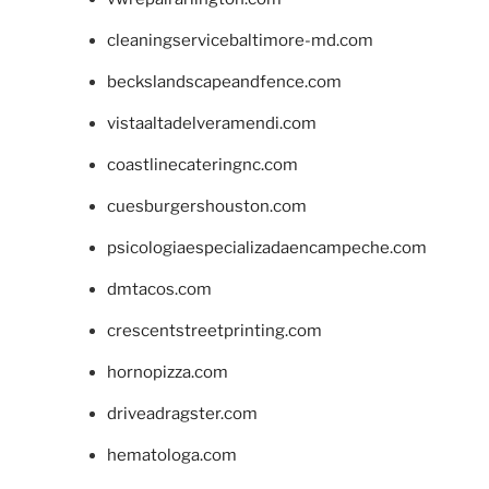
cleaningservicebaltimore-md.com
beckslandscapeandfence.com
vistaaltadelveramendi.com
coastlinecateringnc.com
cuesburgershouston.com
psicologiaespecializadaencampeche.com
dmtacos.com
crescentstreetprinting.com
hornopizza.com
driveadragster.com
hematologa.com