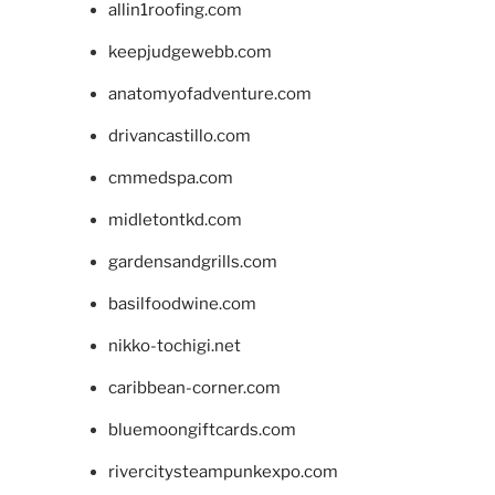
allin1roofing.com
keepjudgewebb.com
anatomyofadventure.com
drivancastillo.com
cmmedspa.com
midletontkd.com
gardensandgrills.com
basilfoodwine.com
nikko-tochigi.net
caribbean-corner.com
bluemoongiftcards.com
rivercitysteampunkexpo.com