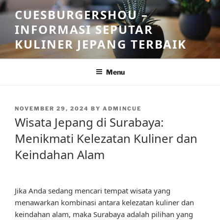
Skip
CUESBURGERSHOU –
to
INFORMASI SEPUTAR
content
KULINER JEPANG TERBAIK
Menu
POSTED
NOVEMBER 29, 2024
BY
ADMINCUE
ON
Wisata Jepang di Surabaya:
Menikmati Kelezatan Kuliner dan
Keindahan Alam
Jika Anda sedang mencari tempat wisata yang
menawarkan kombinasi antara kelezatan kuliner dan
keindahan alam, maka Surabaya adalah pilihan yang