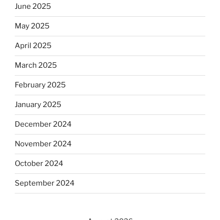
June 2025
May 2025
April 2025
March 2025
February 2025
January 2025
December 2024
November 2024
October 2024
September 2024