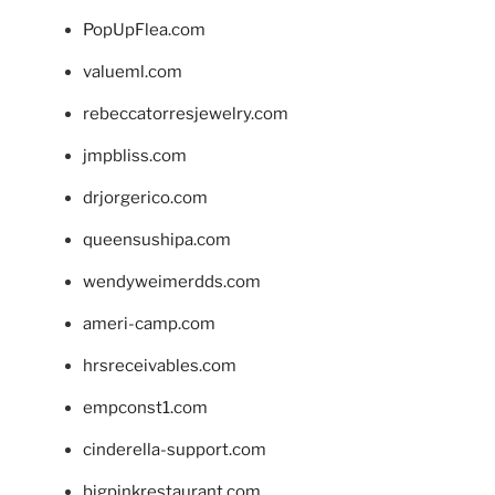
PopUpFlea.com
valueml.com
rebeccatorresjewelry.com
jmpbliss.com
drjorgerico.com
queensushipa.com
wendyweimerdds.com
ameri-camp.com
hrsreceivables.com
empconst1.com
cinderella-support.com
bigpinkrestaurant.com