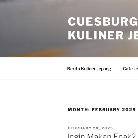
Skip
to
CUESBURG
content
KULINER J
Berita Kuliner Jepang
Cafe J
MONTH:
FEBRUARY 2025
POSTED
FEBRUARY 28, 2025
ON
Ingin Makan Enak? 