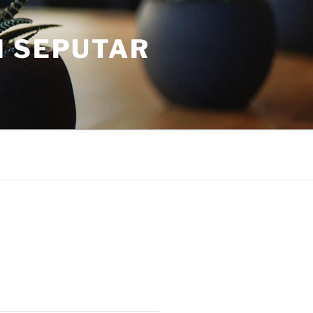
I SEPUTAR