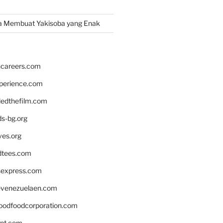
a Membuat Yakisoba yang Enak
hcareers.com
xperience.com
edthefilm.com
ds-bg.org
ves.org
tees.com
rsexpress.com
venezuelaen.com
oodfoodcorporation.com
nnt.com