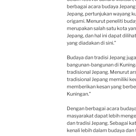
berbagai acara budaya Jepang l
Jepang, pertunjukan wayang k
origami. Menurut peneliti buda
merupakan salah satu kota ya
Jepang, dan hal ini dapat dili
yang diadakan di sini.”
Budaya dan tradisi Jepang juga
bangunan-bangunan di Kuningan 
tradisional Jepang. Menurut ars
tradisional Jepang memiliki ke
memberikan kesan yang berbe
Kuningan.”
Dengan berbagai acara budaya
masyarakat dapat lebih meng
dan tradisi Jepang. Sebagai kat
kenali lebih dalam budaya dan 