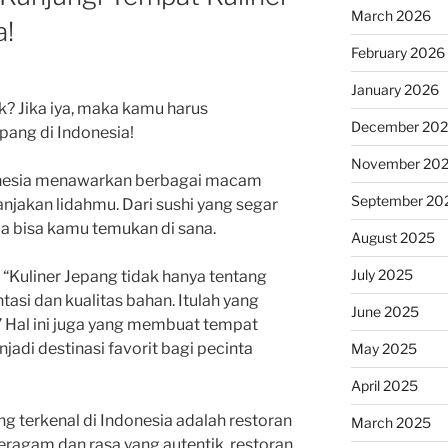
March 2026
a!
February 2026
January 2026
? Jika iya, maka kamu harus
December 20
pang di Indonesia!
November 20
donesia menawarkan berbagai macam
September 20
njakan lidahmu. Dari sushi yang segar
a bisa kamu temukan di sana.
August 2025
July 2025
“Kuliner Jepang tidak hanya tentang
ntasi dan kualitas bahan. Itulah yang
June 2025
 Hal ini juga yang membuat tempat
jadi destinasi favorit bagi pecinta
May 2025
April 2025
ng terkenal di Indonesia adalah restoran
March 2025
eragam dan rasa yang autentik, restoran