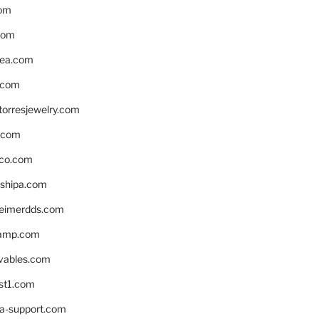
om
com
ea.com
.com
torresjewelry.com
s.com
ico.com
shipa.com
eimerdds.com
camp.com
ivables.com
st1.com
la-support.com