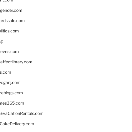
gender.com
ardssale.com
litics.com
rg
neves.com
ffectlibrary.com
ns.com
yoganj.com
rceblogs.com
ames365.com
EvaCationRentals.com
rCakeDelivery.com