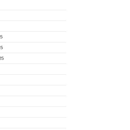
25
25
25