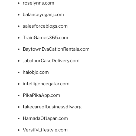
roselynns.com
balanceyoganj.com
salesforceblogs.com
TrainGames365.com
BaytownEvaCationRentals.com
JabalpurCakeDelivery.com
halobjd.com
intelligenceqatar.com
PikaPikaApp.com
takecareofbusinessdfw.org
HamadaOfJapan.com
VersifyLifestyle.com