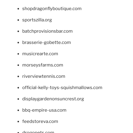
shopdragonflyboutique.com
sportszilla.org
batchprovisionsbar.com
brasserie-gobette.com
musicrearte.com
morseysfarms.com
riverviewtennis.com
official-kelly-toys-squishmallows.com
displaygardenonsuncrest.org
bbq-empire-usa.com
feedstoreva.com
drogopets.com