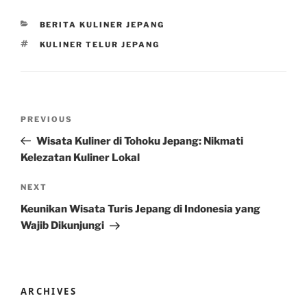
CATEGORIES
BERITA KULINER JEPANG
TAGS
KULINER TELUR JEPANG
Post
Previous
PREVIOUS
navigation
Post
Wisata Kuliner di Tohoku Jepang: Nikmati
Kelezatan Kuliner Lokal
Next
NEXT
Post
Keunikan Wisata Turis Jepang di Indonesia yang
Wajib Dikunjungi
ARCHIVES