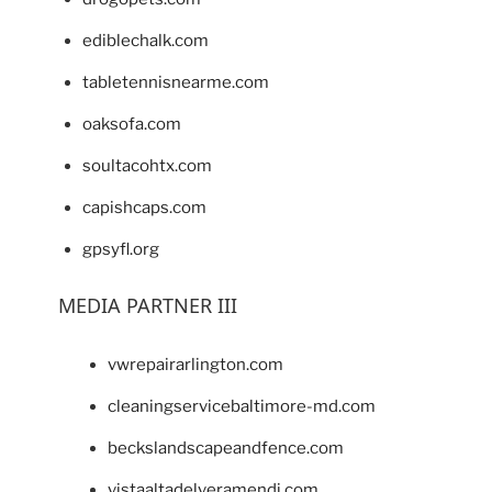
ediblechalk.com
tabletennisnearme.com
oaksofa.com
soultacohtx.com
capishcaps.com
gpsyfl.org
MEDIA PARTNER III
vwrepairarlington.com
cleaningservicebaltimore-md.com
beckslandscapeandfence.com
vistaaltadelveramendi.com