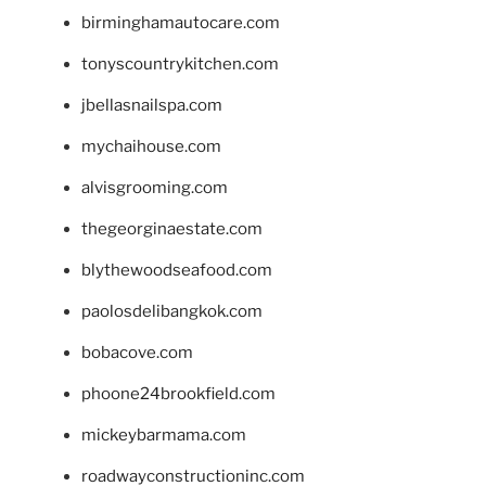
birminghamautocare.com
tonyscountrykitchen.com
jbellasnailspa.com
mychaihouse.com
alvisgrooming.com
thegeorginaestate.com
blythewoodseafood.com
paolosdelibangkok.com
bobacove.com
phoone24brookfield.com
mickeybarmama.com
roadwayconstructioninc.com