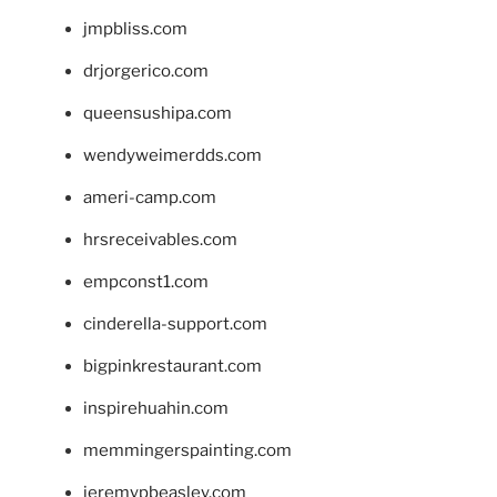
jmpbliss.com
drjorgerico.com
queensushipa.com
wendyweimerdds.com
ameri-camp.com
hrsreceivables.com
empconst1.com
cinderella-support.com
bigpinkrestaurant.com
inspirehuahin.com
memmingerspainting.com
jeremypbeasley.com