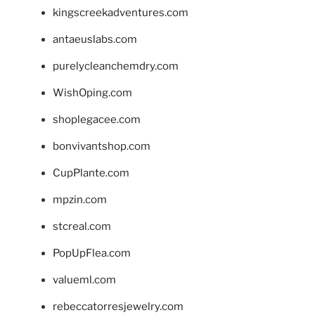
kingscreekadventures.com
antaeuslabs.com
purelycleanchemdry.com
WishOping.com
shoplegacee.com
bonvivantshop.com
CupPlante.com
mpzin.com
stcreal.com
PopUpFlea.com
valueml.com
rebeccatorresjewelry.com