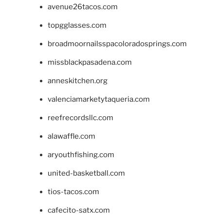
avenue26tacos.com
topgglasses.com
broadmoornailsspacoloradosprings.com
missblackpasadena.com
anneskitchen.org
valenciamarketytaqueria.com
reefrecordsllc.com
alawaffle.com
aryouthfishing.com
united-basketball.com
tios-tacos.com
cafecito-satx.com