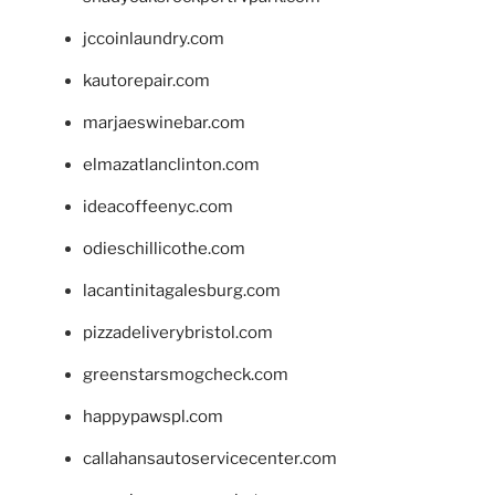
jccoinlaundry.com
kautorepair.com
marjaeswinebar.com
elmazatlanclinton.com
ideacoffeenyc.com
odieschillicothe.com
lacantinitagalesburg.com
pizzadeliverybristol.com
greenstarsmogcheck.com
happypawspl.com
callahansautoservicecenter.com