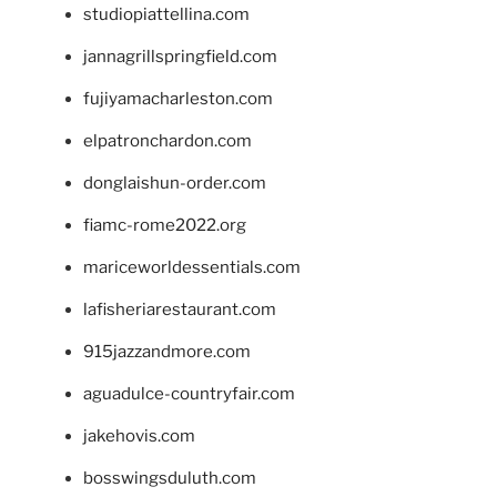
studiopiattellina.com
jannagrillspringfield.com
fujiyamacharleston.com
elpatronchardon.com
donglaishun-order.com
fiamc-rome2022.org
mariceworldessentials.com
lafisheriarestaurant.com
915jazzandmore.com
aguadulce-countryfair.com
jakehovis.com
bosswingsduluth.com