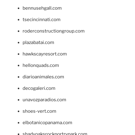
bennusehgall.com
tsecincinnati.com
roderconstructiongroup.com
plazabatai.com
hawkscayresort.com
hellonquads.com
diarioanimales.com
decogaleri.com
unavozparadios.com
shoes-vert.com
elbotanicopanama.com
shadyoaksrockportrvpark.com