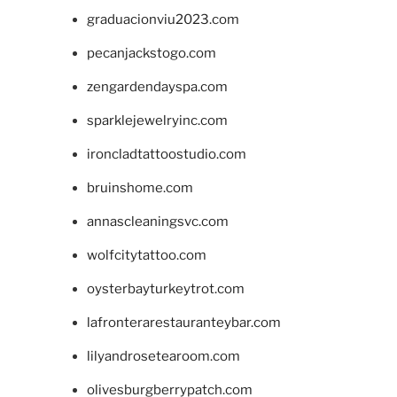
graduacionviu2023.com
pecanjackstogo.com
zengardendayspa.com
sparklejewelryinc.com
ironcladtattoostudio.com
bruinshome.com
annascleaningsvc.com
wolfcitytattoo.com
oysterbayturkeytrot.com
lafronterarestauranteybar.com
lilyandrosetearoom.com
olivesburgberrypatch.com