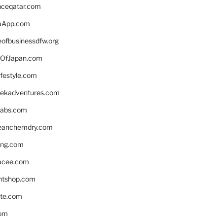
enceqatar.com
aApp.com
eofbusinessdfw.org
OfJapan.com
ifestyle.com
eekadventures.com
labs.com
leanchemdry.com
ing.com
acee.com
ntshop.com
te.com
om