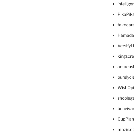
intellig
PikaPik
takecar
Hamada
VersifyL
kingscr
antaeus
purelyc
WishOp
shopleg
bonviva
CupPlan
mpzin.c