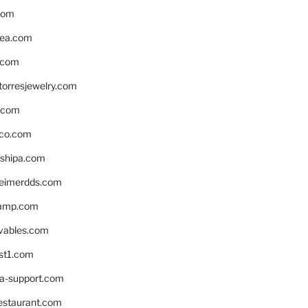
com
ea.com
.com
torresjewelry.com
s.com
ico.com
shipa.com
eimerdds.com
camp.com
ivables.com
st1.com
la-support.com
estaurant.com