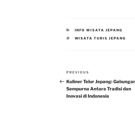
CATEGORIES
INFO WISATA JEPANG
TAGS
WISATA TURIS JEPANG
Post
Previous
PREVIOUS
navigation
Post
Kuliner Telur Jepang: Gabunga
Sempurna Antara Tradisi dan
Inovasi di Indonesia