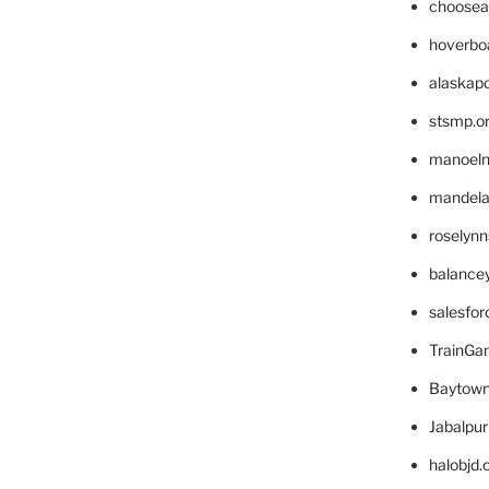
choosea
hoverbo
alaskapo
stsmp.o
manoel
mandelae
roselyn
balance
salesfo
TrainG
Baytown
Jabalpu
halobjd