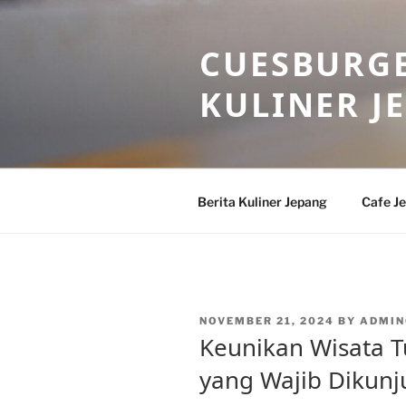
Skip
to
CUESBURGE
content
KULINER J
Berita Kuliner Jepang
Cafe J
POSTED
NOVEMBER 21, 2024
BY
ADMIN
ON
Keunikan Wisata T
yang Wajib Dikunj