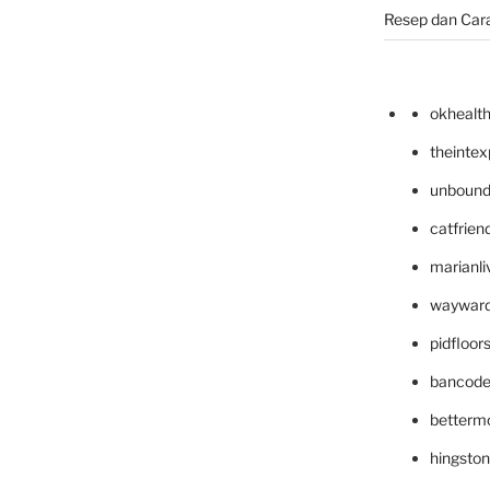
Resep dan Car
okhealt
theinte
unbound
catfrien
marianli
wayward
pidfloo
bancode
betterm
hingsto