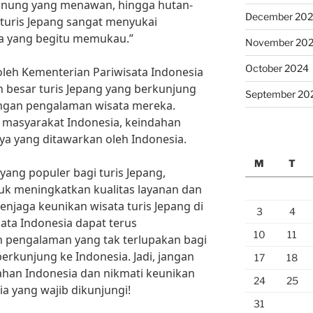
unung yang menawan, hingga hutan-
December 20
 turis Jepang sangat menyukai
ia yang begitu memukau.”
November 20
October 2024
oleh Kementerian Pariwisata Indonesia
besar turis Jepang yang berkunjung
September 20
ngan pengalaman wisata mereka.
masyarakat Indonesia, keindahan
a yang ditawarkan oleh Indonesia.
M
T
yang populer bagi turis Jepang,
uk meningkatkan kualitas layanan dan
menjaga keunikan wisata turis Jepang di
3
4
ata Indonesia dapat terus
10
11
pengalaman yang tak terlupakan bagi
erkunjung ke Indonesia. Jadi, jangan
17
18
ahan Indonesia dan nikmati keunikan
24
25
ia yang wajib dikunjungi!
31