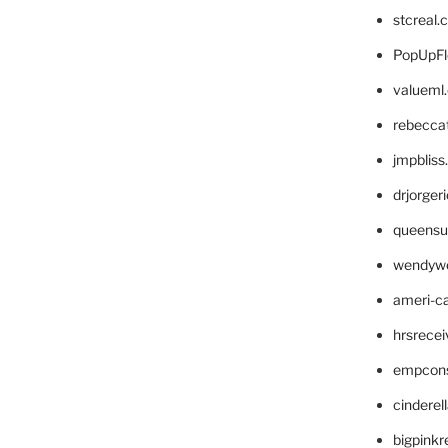
stcreal.
PopUpFl
valueml
rebecca
jmpblis
drjorger
queensu
wendyw
ameri-
hrsrece
empcon
cinderel
bigpinkr