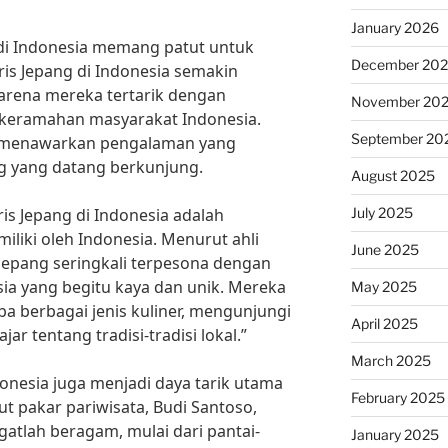
January 2026
 di Indonesia memang patut untuk
December 20
ris Jepang di Indonesia semakin
arena mereka tertarik dengan
November 20
 keramahan masyarakat Indonesia.
September 20
ia menawarkan pengalaman yang
ng yang datang berkunjung.
August 2025
July 2025
ris Jepang di Indonesia adalah
liki oleh Indonesia. Menurut ahli
June 2025
s Jepang seringkali terpesona dengan
a yang begitu kaya dan unik. Mereka
May 2025
a berbagai jenis kuliner, mengunjungi
April 2025
jar tentang tradisi-tradisi lokal.”
March 2025
donesia juga menjadi daya tarik utama
February 2025
ut pakar pariwisata, Budi Santoso,
gatlah beragam, mulai dari pantai-
January 2025