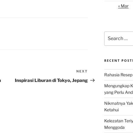
« Mar
Search
for:
RECENT POST
NEXT
Next
Rahasia Resep 
Post
n
Inspirasi Liburan di Tokyo, Jepang
Mengungkap Ke
yang Perlu And
Nikmatnya Yaki
Ketahui
Kelezatan Teri
Menggoda