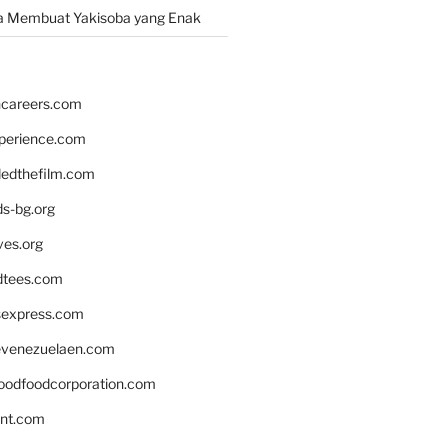
a Membuat Yakisoba yang Enak
hcareers.com
xperience.com
edthefilm.com
ds-bg.org
ves.org
tees.com
rsexpress.com
venezuelaen.com
oodfoodcorporation.com
nnt.com