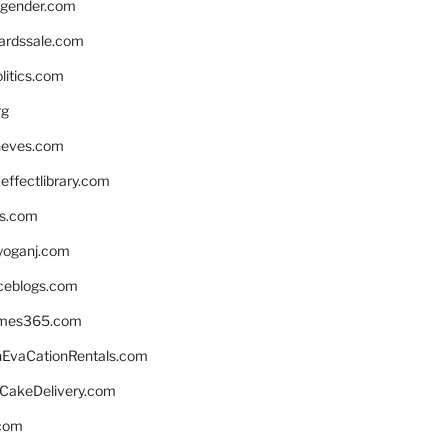
gender.com
ardssale.com
litics.com
rg
neves.com
ffectlibrary.com
ns.com
yoganj.com
rceblogs.com
ames365.com
EvaCationRentals.com
rCakeDelivery.com
.com