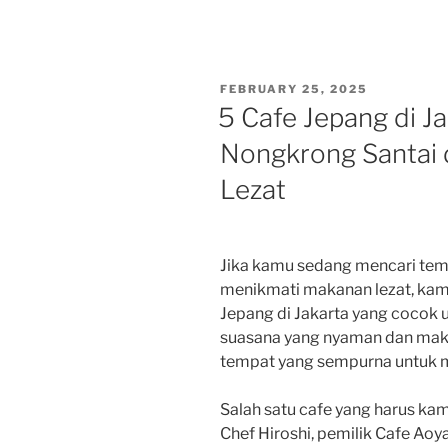
POSTED
FEBRUARY 25, 2025
ON
5 Cafe Jepang di J
Nongkrong Santai
Lezat
Jika kamu sedang mencari tem
menikmati makanan lezat, ka
Jepang di Jakarta yang cocok u
suasana yang nyaman dan mak
tempat yang sempurna untuk m
Salah satu cafe yang harus k
Chef Hiroshi, pemilik Cafe Ao