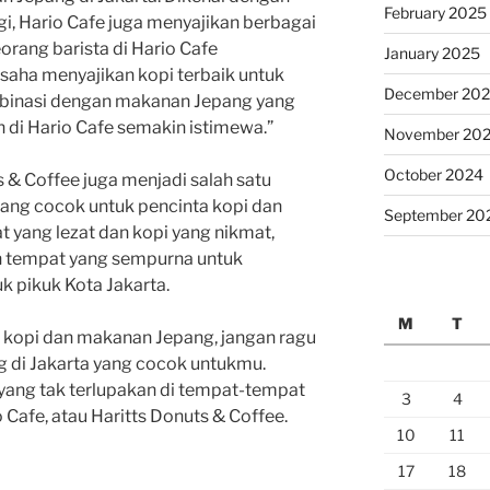
February 2025
gi, Hario Cafe juga menyajikan berbagai
orang barista di Hario Cafe
January 2025
saha menyajikan kopi terbaik untuk
December 20
mbinasi dengan makanan Jepang yang
di Hario Cafe semakin istimewa.”
November 20
October 2024
s & Coffee juga menjadi salah satu
 yang cocok untuk pencinta kopi dan
September 20
yang lezat dan kopi yang nikmat,
ah tempat yang sempurna untuk
uk pikuk Kota Jakarta.
M
T
ta kopi dan makanan Jepang, jangan ragu
 di Jakarta yang cocok untukmu.
yang tak terlupakan di tempat-tempat
3
4
 Cafe, atau Haritts Donuts & Coffee.
10
11
17
18