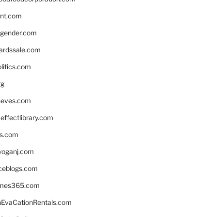
nnt.com
gender.com
ardssale.com
litics.com
rg
neves.com
ffectlibrary.com
ns.com
yoganj.com
rceblogs.com
ames365.com
EvaCationRentals.com