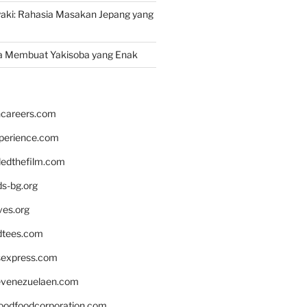
yaki: Rahasia Masakan Jepang yang
a Membuat Yakisoba yang Enak
hcareers.com
xperience.com
edthefilm.com
ds-bg.org
ves.org
tees.com
rsexpress.com
venezuelaen.com
oodfoodcorporation.com