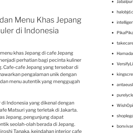
Jabalpu
halobjd
r dan Menu Khas Jepang
intellig
uler di Indonesia
PikaPik
takecar
an menu khas Jepang di cafe Jepang
Hamada
enjadi perhatian bagi pecinta kuliner
VersifyL
 Cafe-cafe Jepang yang tersebar di
kingscr
enawarkan pengalaman unik dengan
ik dan menu autentik yang menggugah
antaeus
purelyc
 di Indonesia yang dikenal dengan
WishOp
fe Matsuri yang terletak di Jakarta.
shopleg
has Jepang, pengunjung dapat
tik seolah-olah berada di Jepang.
bonviva
roshi Tanaka, keindahan interior cafe