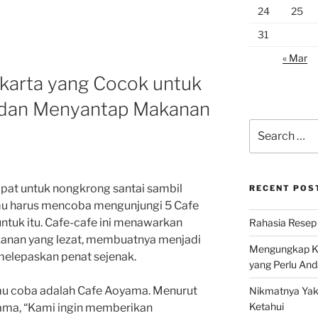
24
25
31
« Mar
akarta yang Cocok untuk
 dan Menyantap Makanan
Search
for:
pat untuk nongkrong santai sambil
RECENT POS
mu harus mencoba mengunjungi 5 Cafe
ntuk itu. Cafe-cafe ini menawarkan
Rahasia Resep 
anan yang lezat, membuatnya menjadi
Mengungkap Ke
elepaskan penat sejenak.
yang Perlu And
amu coba adalah Cafe Aoyama. Menurut
Nikmatnya Yaki
Ketahui
yama, “Kami ingin memberikan