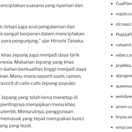
CupPlan
menciptakan suasana yang nyaman dan
mpzin.c
stcreal.
n, tetapi juga soal pengalaman dan
afe sangat berperan dalam menciptakan
PopUpFl
 para pengunjung,” ujar Hiroshi Tanaka.
valueml
u khas Jepang juga menjadi daya tarik
rebecca
onesia. Makanan Jepang yang khas
jmpblis
n-bahan berkualitas tinggi menjadi daya
drjorger
uliner. Menu-menu seperti sushi, ramen,
vorit di cafe-cafe Jepang populer.
queensu
wendyw
f Jepang yang telah lama menetap di
 pentingnya menyajikan menu khas
ameri-
autentik. Menurutnya, penggunaan
hrsrece
 memasak yang tepat merupakan kunci
ng yang lezat.
empcon