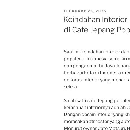
POSTED
FEBRUARY 25, 2025
ON
Keindahan Interio
di Cafe Jepang Pop
Saat ini, keindahan interior d
populer di Indonesia semakin m
dan penggemar budaya Jepang.
berbagai kota di Indonesia m
dekorasi interior yang menar
selera.
Salah satu cafe Jepang populer
keindahan interiornya adalah Ca
Dengan desain interior yang k
merasakan atmosfer yang auten
Menurut owner Cafe Matsuri, Hi