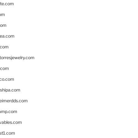
te.com
om
com
ea.com
.com
torresjewelry.com
s.com
ico.com
shipa.com
eimerdds.com
camp.com
ivables.com
st1.com