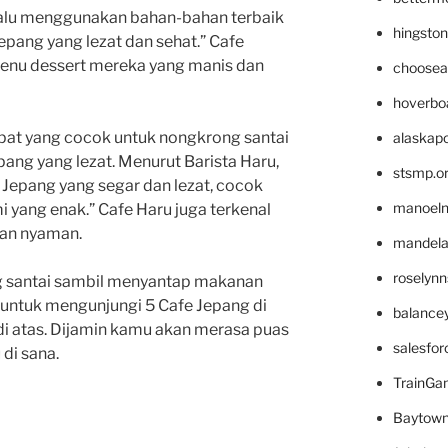
elalu menggunakan bahan-bahan terbaik
hingsto
pang yang lezat dan sehat.” Cafe
menu dessert mereka yang manis dan
choosea
hoverbo
mpat yang cocok untuk nongkrong santai
alaskapo
ng yang lezat. Menurut Barista Haru,
stsmp.o
 Jepang yang segar dan lezat, cocok
manoel
yang enak.” Cafe Haru juga terkenal
dan nyaman.
mandelae
roselyn
ng santai sambil menyantap makanan
u untuk mengunjungi 5 Cafe Jepang di
balance
 di atas. Dijamin kamu akan merasa puas
salesfo
di sana.
TrainG
Baytown