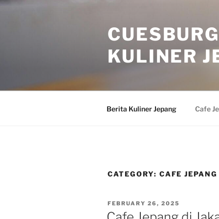
Skip
to
CUESBURG
content
KULINER J
Berita Kuliner Jepang
Cafe J
CATEGORY:
CAFE JEPANG
POSTED
FEBRUARY 26, 2025
ON
Cafe Jepang di Jak