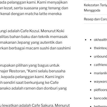
ada pelanggan kami. Kami menyajikan
Kelezatan Teri
 lezat, serta suasana yang tenang dan
Menggoda
rkenal dengan matcha latte mereka
Resep dan Car
ungi adalah Cafe Kozui. Menurut Koki
litas bahan baku dan teknik memasak
okhealt
 makanan Jepang yang autentik dan
theinte
arkan berbagai macam sushi dan sashimi
unbound
catfrien
erupakan pilihan yang bagus untuk
ajer Restoran, “Kami selalu berusaha
marianli
 kepada pelanggan kami. Kami ingin
wayward
h sendiri saat berkunjung ke Cafe
anako adalah ramen dan donburi yang
pidfloo
bancode
mu lewatkan adalah Cafe Sakura. Menurut
betterm