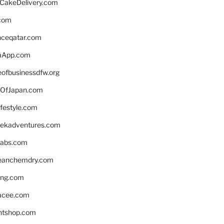
rCakeDelivery.com
.com
enceqatar.com
aApp.com
eofbusinessdfw.org
OfJapan.com
ifestyle.com
eekadventures.com
labs.com
leanchemdry.com
ing.com
acee.com
ntshop.com