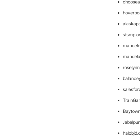
choosea
hoverbo
alaskapo
stsmp.o
manoel
mandelae
roselyn
balance
salesfo
TrainG
Baytown
Jabalpu
halobjd