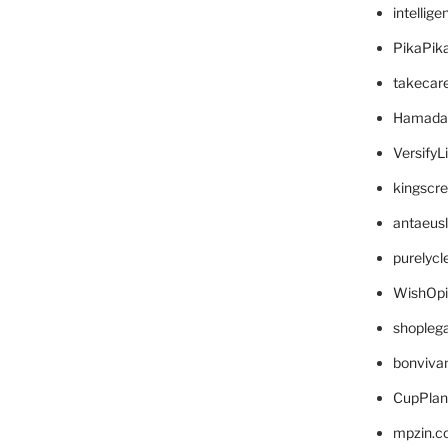
intellig
PikaPik
takecar
Hamada
VersifyL
kingscr
antaeus
purelyc
WishOp
shopleg
bonviva
CupPlan
mpzin.c