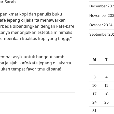
ar Sarah.
December 20
 penikmat kopi dan penulis buku
November 20
-kafe Jepang di Jakarta menawarkan
October 2024
rbeda dibandingkan dengan kafe-kafe
asanya menonjolkan estetika minimalis
September 20
emberikan kualitas kopi yang tinggi,”
 tempat asyik untuk hangout sambil
M
T
a jelajahi kafe-kafe Jepang di Jakarta.
kan tempat favoritmu di sana!
3
4
10
11
17
18
24
25
31