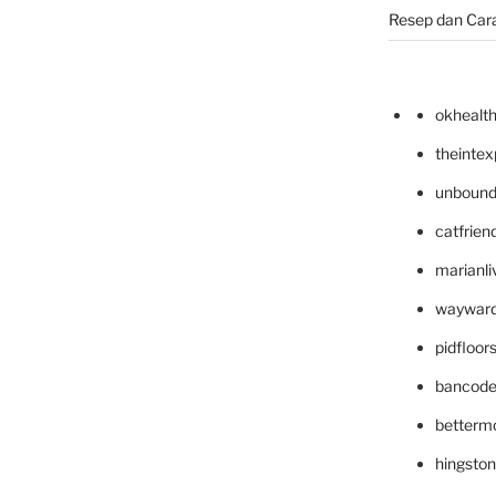
Resep dan Car
okhealt
theinte
unbound
catfrien
marianli
wayward
pidfloo
bancode
betterm
hingsto