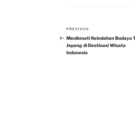
Post
Previous
PREVIOUS
navigation
Post
Menikmati Keindahan Budaya 
Jepang di Destinasi Wisata
Indonesia