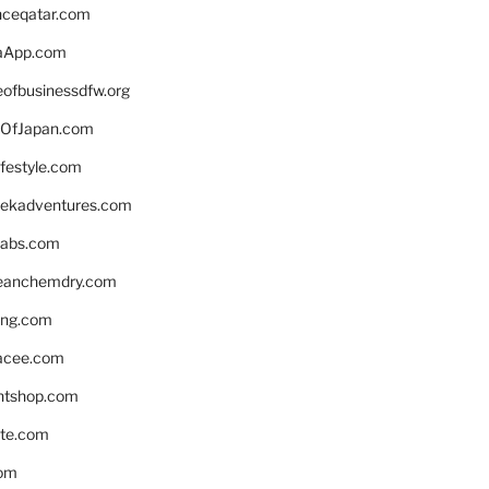
enceqatar.com
aApp.com
eofbusinessdfw.org
OfJapan.com
ifestyle.com
eekadventures.com
labs.com
leanchemdry.com
ing.com
acee.com
ntshop.com
te.com
om