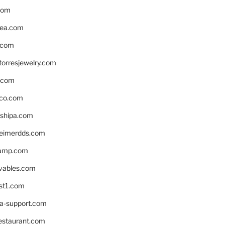
com
ea.com
.com
torresjewelry.com
s.com
ico.com
shipa.com
eimerdds.com
camp.com
ivables.com
st1.com
la-support.com
estaurant.com