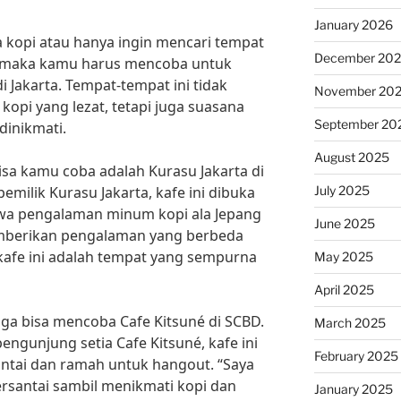
January 2026
 kopi atau hanya ingin mencari tempat
December 20
a, maka kamu harus mencoba untuk
i Jakarta. Tempat-tempat ini tidak
November 20
pi yang lezat, tetapi juga suasana
September 20
dinikmati.
August 2025
isa kamu coba adalah Kurasu Jakarta di
July 2025
emilik Kurasu Jakarta, kafe ini dibuka
a pengalaman minum kopi ala Jepang
June 2025
emberikan pengalaman yang berbeda
kafe ini adalah tempat yang sempurna
May 2025
April 2025
uga bisa mencoba Cafe Kitsuné di SCBD.
March 2025
ngunjung setia Cafe Kitsuné, kafe ini
February 2025
tai dan ramah untuk hangout. “Saya
ersantai sambil menikmati kopi dan
January 2025