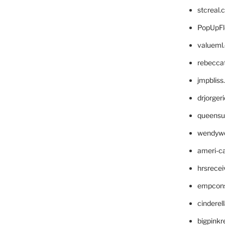
stcreal.
PopUpFl
valueml
rebecca
jmpblis
drjorger
queensu
wendyw
ameri-
hrsrece
empcon
cinderel
bigpinkr