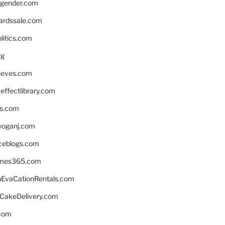
gender.com
ardssale.com
litics.com
rg
neves.com
ffectlibrary.com
ns.com
yoganj.com
rceblogs.com
ames365.com
EvaCationRentals.com
rCakeDelivery.com
.com