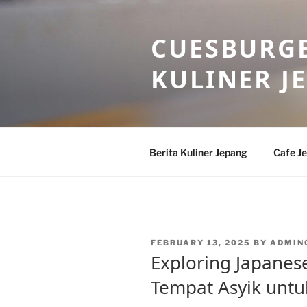
Skip
to
CUESBURGE
content
KULINER J
Berita Kuliner Jepang
Cafe J
POSTED
FEBRUARY 13, 2025
BY
ADMIN
ON
Exploring Japanese
Tempat Asyik unt