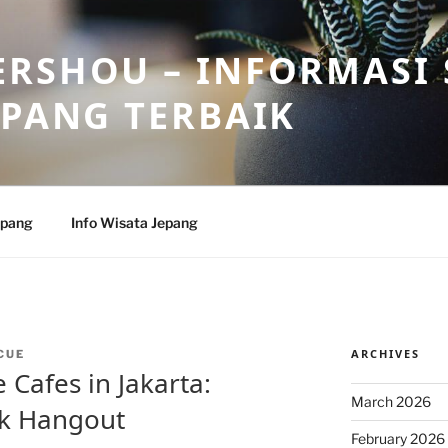
RSHOU – INFORMASI 
EPANG TERBAIK
epang
Info Wisata Jepang
ARCHIVES
CUE
 Cafes in Jakarta:
March 2026
uk Hangout
February 2026