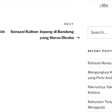
« Mar
NEXT
Next
Search
Post
Teh
Sensasi Kuliner Jepang di Bandung
for:
yang Harus Dicoba
RECENT POST
Rahasia Resep 
Mengungkap Ke
yang Perlu And
Nikmatnya Yaki
Ketahui
Kelezatan Teri
Menggoda