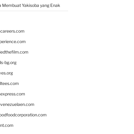
a Membuat Yakisoba yang Enak
hcareers.com
xperience.com
edthefilm.com
ds-bg.org
ves.org
tees.com
rsexpress.com
venezuelaen.com
oodfoodcorporation.com
nnt.com