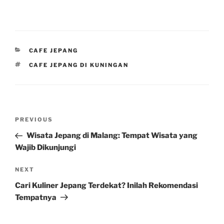
CATEGORIES
CAFE JEPANG
TAGS
CAFE JEPANG DI KUNINGAN
Post
Previous
PREVIOUS
navigation
Post
Wisata Jepang di Malang: Tempat Wisata yang
Wajib Dikunjungi
Next
NEXT
Post
Cari Kuliner Jepang Terdekat? Inilah Rekomendasi
Tempatnya