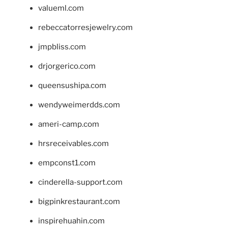
valueml.com
rebeccatorresjewelry.com
jmpbliss.com
drjorgerico.com
queensushipa.com
wendyweimerdds.com
ameri-camp.com
hrsreceivables.com
empconst1.com
cinderella-support.com
bigpinkrestaurant.com
inspirehuahin.com