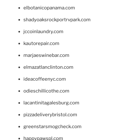
elbotanicopanama.com
shadyoaksrockportrvpark.com
jccoinlaundry.com
kautorepair.com
marjaeswinebar.com
elmazatlanclinton.com
ideacoffeenyc.com
odieschillicothe.com
lacantinitagalesburg.com
pizzadeliverybristol.com
greenstarsmogcheck.com
happypawspl.com