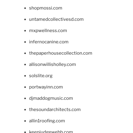
shopmossi.com
untamedcollectivesd.com
mxpwellness.com
infernocanine.com
thepaperhousecollection.com
allisonwillisholley.com
solslite.org
portwayinn.com
djmaddogmusic.com
thesoundarchitects.com
allin1roofing.com
keepjudgewebb.com