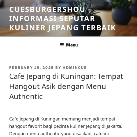
Skip
CUESBURGERSHOU –
to
INFORMASI SEPUTAR
content
KULINER JEPANG TERBAIK
Menu
POSTED
FEBRUARY 15, 2025
BY
ADMINCUE
ON
Cafe Jepang di Kuningan: Tempat
Hangout Asik dengan Menu
Authentic
Cafe Jepang di Kuningan memang menjadi tempat
hangout favorit bagi pecinta kuliner Jepang di Jakarta.
Dengan menu authentic yang disajikan, cafe ini