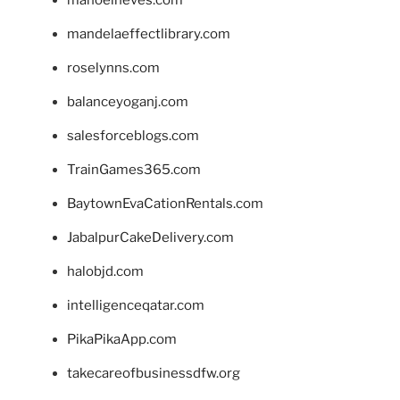
mandelaeffectlibrary.com
roselynns.com
balanceyoganj.com
salesforceblogs.com
TrainGames365.com
BaytownEvaCationRentals.com
JabalpurCakeDelivery.com
halobjd.com
intelligenceqatar.com
PikaPikaApp.com
takecareofbusinessdfw.org