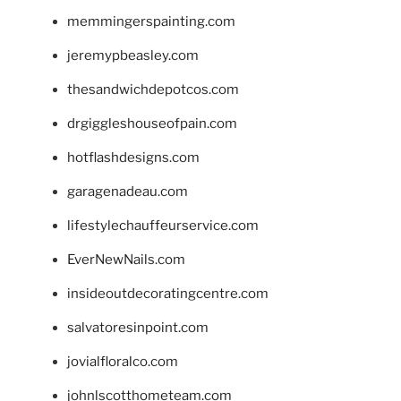
memmingerspainting.com
jeremypbeasley.com
thesandwichdepotcos.com
drgiggleshouseofpain.com
hotflashdesigns.com
garagenadeau.com
lifestylechauffeurservice.com
EverNewNails.com
insideoutdecoratingcentre.com
salvatoresinpoint.com
jovialfloralco.com
johnlscotthometeam.com