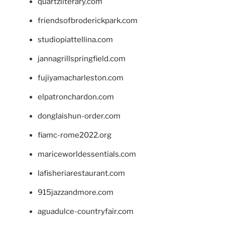
quartzliterary.com
friendsofbroderickpark.com
studiopiattellina.com
jannagrillspringfield.com
fujiyamacharleston.com
elpatronchardon.com
donglaishun-order.com
fiamc-rome2022.org
mariceworldessentials.com
lafisheriarestaurant.com
915jazzandmore.com
aguadulce-countryfair.com