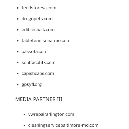
feedstoreva.com
drogopets.com
ediblechalk.com
tabletennisnearme.com
oaksofa.com
soultacohtx.com
capishcaps.com
gpsyfl.org
MEDIA PARTNER III
vwrepairarlington.com
cleaningservicebaltimore-md.com