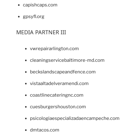
capishcaps.com
gpsyfl.org
MEDIA PARTNER III
vwrepairarlington.com
cleaningservicebaltimore-md.com
beckslandscapeandfence.com
vistaaltadelveramendi.com
coastlinecateringnc.com
cuesburgershouston.com
psicologiaespecializadaencampeche.com
dmtacos.com