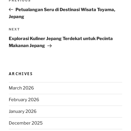
Previous
PREVIOUS
navigation
Post
Petualangan Seru di Destinasi Wisata Toyama,
Jepang
Next
NEXT
Post
Explorasi Kuliner Jepang Terdekat untuk Pecinta
Makanan Jepang
ARCHIVES
March 2026
February 2026
January 2026
December 2025