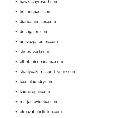
hawkscayresort.com
hellonquads.com
diarioanimales.com
decogaleri.com
unavozparadios.com
shoes-vert.com
elbotanicopanama.com
shadyoaksrockportrvpark.com
jccoinlaundry.com
kautorepair.com
marjaeswinebar.com
elmazatlanclinton.com