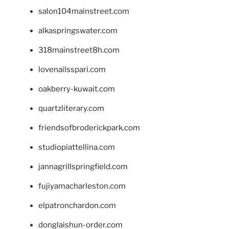
salon104mainstreet.com
alkaspringswater.com
318mainstreet8h.com
lovenailsspari.com
oakberry-kuwait.com
quartzliterary.com
friendsofbroderickpark.com
studiopiattellina.com
jannagrillspringfield.com
fujiyamacharleston.com
elpatronchardon.com
donglaishun-order.com