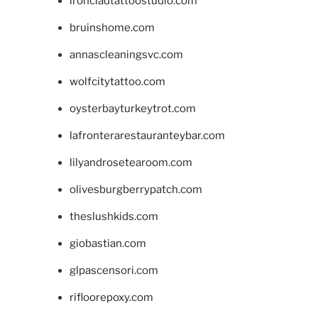
ironcladtattoostudio.com
bruinshome.com
annascleaningsvc.com
wolfcitytattoo.com
oysterbayturkeytrot.com
lafronterarestauranteybar.com
lilyandrosetearoom.com
olivesburgberrypatch.com
theslushkids.com
giobastian.com
glpascensori.com
rifloorepoxy.com