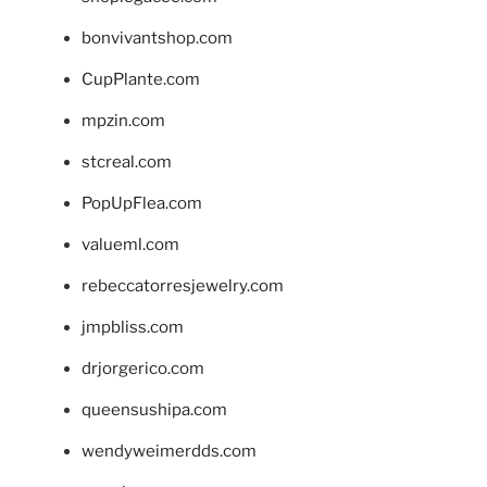
bonvivantshop.com
CupPlante.com
mpzin.com
stcreal.com
PopUpFlea.com
valueml.com
rebeccatorresjewelry.com
jmpbliss.com
drjorgerico.com
queensushipa.com
wendyweimerdds.com