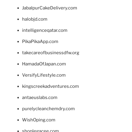
JabalpurCakeDelivery.com
halobjd.com
intelligenceqatar.com
PikaPikaApp.com
takecareofbusinessdfw.org
HamadaOfJapan.com
VersifyLifestyle.com
kingscreekadventures.com
antaeuslabs.com
purelycleanchemdry.com
WishOping.com
shoplegacee.com