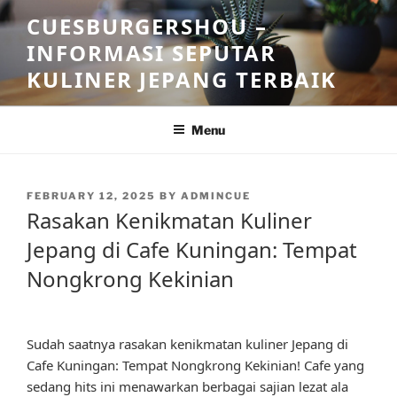
Skip
CUESBURGERSHOU –
to
INFORMASI SEPUTAR
content
KULINER JEPANG TERBAIK
Menu
POSTED
FEBRUARY 12, 2025
BY
ADMINCUE
ON
Rasakan Kenikmatan Kuliner
Jepang di Cafe Kuningan: Tempat
Nongkrong Kekinian
Sudah saatnya rasakan kenikmatan kuliner Jepang di
Cafe Kuningan: Tempat Nongkrong Kekinian! Cafe yang
sedang hits ini menawarkan berbagai sajian lezat ala