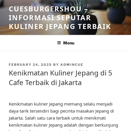
Skip
CUESBURGERSHOU –
to
INFORMASI SEPUTAR
content
KULINER JEPANG TERBAIK
Menu
POSTED
FEBRUARY 24, 2025
BY
ADMINCUE
ON
Kenikmatan Kuliner Jepang di 5
Cafe Terbaik di Jakarta
Kenikmatan kuliner Jepang memang selalu menjadi
daya tarik tersendiri bagi pecinta masakan Jepang di
Jakarta. Salah satu cara terbaik untuk menikmati
kenikmatan kuliner Jepang adalah dengan berkunjung