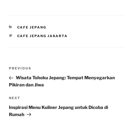
CATEGORIES
CAFE JEPANG
TAGS
CAFE JEPANG JAKARTA
Post
Previous
PREVIOUS
navigation
Post
Wisata Tohoku Jepang: Tempat Menyegarkan
Pikiran dan Jiwa
Next
NEXT
Post
Inspirasi Menu Kuliner Jepang untuk Dicoba di
Rumah