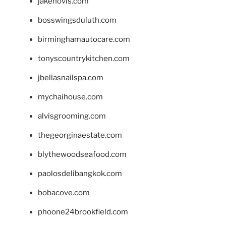
jakehovis.com
bosswingsduluth.com
birminghamautocare.com
tonyscountrykitchen.com
jbellasnailspa.com
mychaihouse.com
alvisgrooming.com
thegeorginaestate.com
blythewoodseafood.com
paolosdelibangkok.com
bobacove.com
phoone24brookfield.com