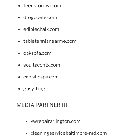
feedstoreva.com
drogopets.com
ediblechalk.com
tabletennisnearme.com
oaksofa.com
soultacohtx.com
capishcaps.com
gpsyfl.org
MEDIA PARTNER III
vwrepairarlington.com
cleaningservicebaltimore-md.com