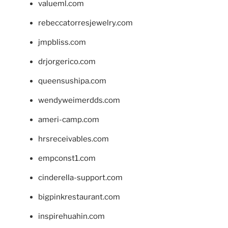
valueml.com
rebeccatorresjewelry.com
jmpbliss.com
drjorgerico.com
queensushipa.com
wendyweimerdds.com
ameri-camp.com
hrsreceivables.com
empconst1.com
cinderella-support.com
bigpinkrestaurant.com
inspirehuahin.com