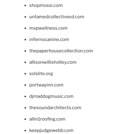
shopmossi.com
untamedcollectivesd.com
mxpwellness.com
infernocanine.com
thepaperhousecollection.com
allisonwillisholley.com
solslite.org
portwayinn.com
djmaddogmusic.com
thesoundarchitects.com
allin1roofing.com
keepjudgewebb.com