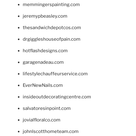
memmingerspainting.com
jeremypbeasley.com
thesandwichdepotcos.com
drgiggleshouseofpain.com
hotflashdesigns.com
garagenadeau.com
lifestylechauffeurservice.com
EverNewNails.com
insideoutdecoratingcentre.com
salvatoresinpoint.com
jovialfloralco.com
johnlscotthometeam.com