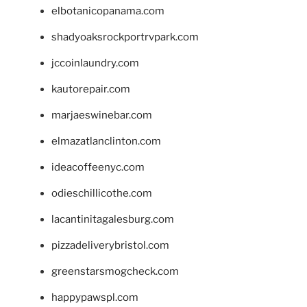
elbotanicopanama.com
shadyoaksrockportrvpark.com
jccoinlaundry.com
kautorepair.com
marjaeswinebar.com
elmazatlanclinton.com
ideacoffeenyc.com
odieschillicothe.com
lacantinitagalesburg.com
pizzadeliverybristol.com
greenstarsmogcheck.com
happypawspl.com