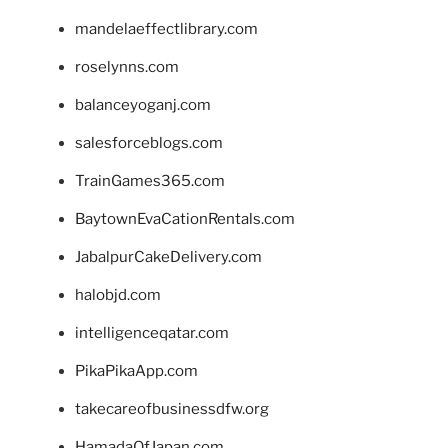
mandelaeffectlibrary.com
roselynns.com
balanceyoganj.com
salesforceblogs.com
TrainGames365.com
BaytownEvaCationRentals.com
JabalpurCakeDelivery.com
halobjd.com
intelligenceqatar.com
PikaPikaApp.com
takecareofbusinessdfw.org
HamadaOfJapan.com