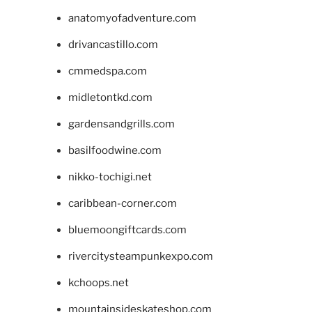
anatomyofadventure.com
drivancastillo.com
cmmedspa.com
midletontkd.com
gardensandgrills.com
basilfoodwine.com
nikko-tochigi.net
caribbean-corner.com
bluemoongiftcards.com
rivercitysteampunkexpo.com
kchoops.net
mountainsideskateshop.com