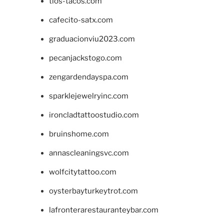
tios-tacos.com
cafecito-satx.com
graduacionviu2023.com
pecanjackstogo.com
zengardendayspa.com
sparklejewelryinc.com
ironcladtattoostudio.com
bruinshome.com
annascleaningsvc.com
wolfcitytattoo.com
oysterbayturkeytrot.com
lafronterarestauranteybar.com