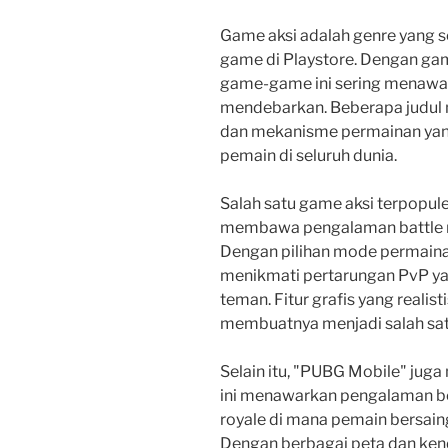
Game aksi adalah genre yang 
game di Playstore. Dengan ga
game-game ini sering menawa
mendebarkan. Beberapa judul 
dan mekanisme permainan yang
pemain di seluruh dunia.
Salah satu game aksi terpopule
membawa pengalaman battle roy
Dengan pilihan mode permain
menikmati pertarungan PvP ya
teman. Fitur grafis yang realis
membuatnya menjadi salah satu
Selain itu, "PUBG Mobile" jug
ini menawarkan pengalaman be
royale di mana pemain bersaing
Dengan berbagai peta dan ken