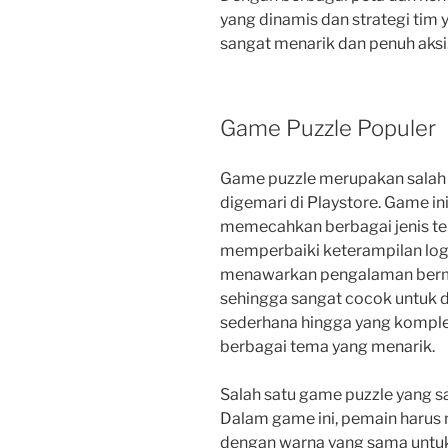
yang dinamis dan strategi tim
sangat menarik dan penuh aksi
Game Puzzle Populer
Game puzzle merupakan salah 
digemari di Playstore. Game i
memecahkan berbagai jenis tek
memperbaiki keterampilan log
menawarkan pengalaman berma
sehingga sangat cocok untuk d
sederhana hingga yang komple
berbagai tema yang menarik.
Salah satu game puzzle yang s
Dalam game ini, pemain harus
dengan warna yang sama untu