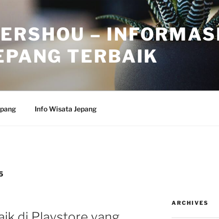
ERSHOU – INFORMAS
EPANG TERBAIK
epang
Info Wisata Jepang
5
ARCHIVES
ik di Playstore yang