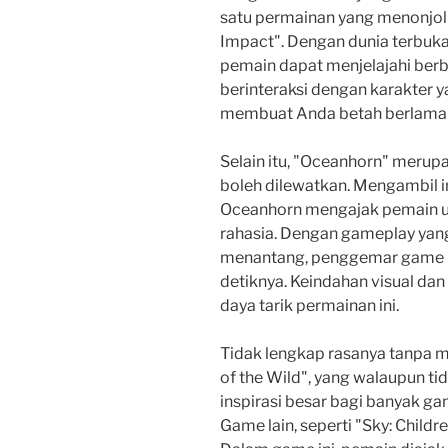
satu permainan yang menonjol 
Impact". Dengan dunia terbuka
pemain dapat menjelajahi berb
berinteraksi dengan karakter 
membuat Anda betah berlama-
Selain itu, "Oceanhorn" merup
boleh dilewatkan. Mengambil in
Oceanhorn mengajak pemain un
rahasia. Dengan gameplay yan
menantang, penggemar game p
detiknya. Keindahan visual d
daya tarik permainan ini.
Tidak lengkap rasanya tanpa m
of the Wild", yang walaupun tid
inspirasi besar bagi banyak ga
Game lain, seperti "Sky: Childr