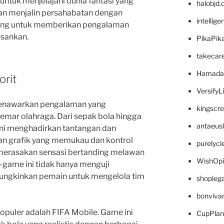
untuk menjelajahi dunia fantasi yang
halobjd
dan menjalin persahabatan dengan
intellig
cang untuk memberikan pengalaman
sankan.
PikaPik
takecar
Hamada
orit
VersifyL
menawarkan pengalaman yang
kingscr
mar olahraga. Dari sepak bola hingga
antaeus
ni menghadirkan tantangan dan
an grafik yang memukau dan kontrol
purelyc
 merasakan sensasi bertanding melawan
WishOp
-game ini tidak hanya menguji
mungkinkan pemain untuk mengelola tim
shopleg
bonviva
opuler adalah FIFA Mobile. Game ini
CupPlan