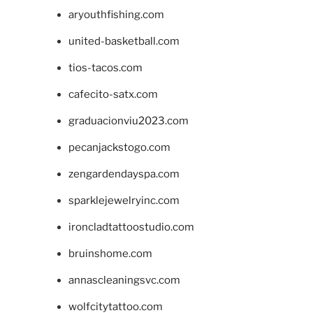
aryouthfishing.com
united-basketball.com
tios-tacos.com
cafecito-satx.com
graduacionviu2023.com
pecanjackstogo.com
zengardendayspa.com
sparklejewelryinc.com
ironcladtattoostudio.com
bruinshome.com
annascleaningsvc.com
wolfcitytattoo.com