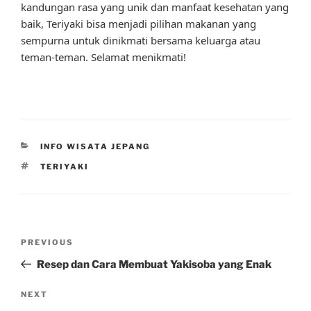
kandungan rasa yang unik dan manfaat kesehatan yang
baik, Teriyaki bisa menjadi pilihan makanan yang
sempurna untuk dinikmati bersama keluarga atau
teman-teman. Selamat menikmati!
CATEGORIES
INFO WISATA JEPANG
TAGS
TERIYAKI
Post
Previous
PREVIOUS
navigation
Post
Resep dan Cara Membuat Yakisoba yang Enak
Next
NEXT