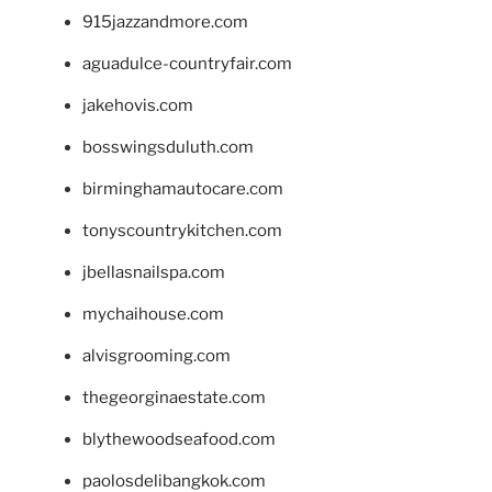
915jazzandmore.com
aguadulce-countryfair.com
jakehovis.com
bosswingsduluth.com
birminghamautocare.com
tonyscountrykitchen.com
jbellasnailspa.com
mychaihouse.com
alvisgrooming.com
thegeorginaestate.com
blythewoodseafood.com
paolosdelibangkok.com