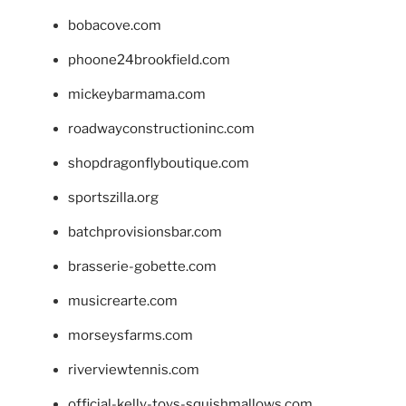
bobacove.com
phoone24brookfield.com
mickeybarmama.com
roadwayconstructioninc.com
shopdragonflyboutique.com
sportszilla.org
batchprovisionsbar.com
brasserie-gobette.com
musicrearte.com
morseysfarms.com
riverviewtennis.com
official-kelly-toys-squishmallows.com