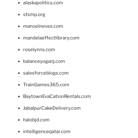
alaskapolitics.com
stsmp.org
manoelneves.com
mandelaeffectlibrary.com
roselynns.com
balanceyoganj.com
salesforceblogs.com
TrainGames365.com
BaytownEvaCationRentals.com
JabalpurCakeDelivery.com
halobjd.com
intelligenceqatar.com