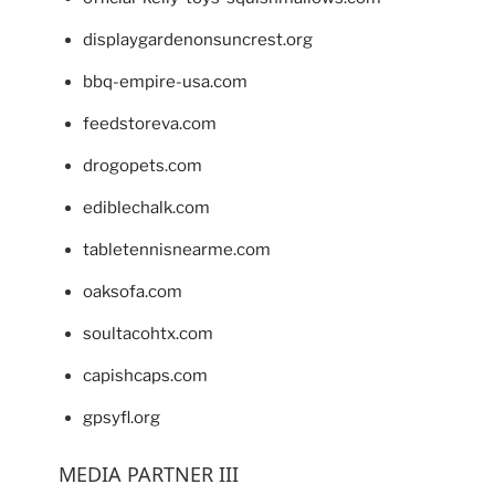
displaygardenonsuncrest.org
bbq-empire-usa.com
feedstoreva.com
drogopets.com
ediblechalk.com
tabletennisnearme.com
oaksofa.com
soultacohtx.com
capishcaps.com
gpsyfl.org
MEDIA PARTNER III