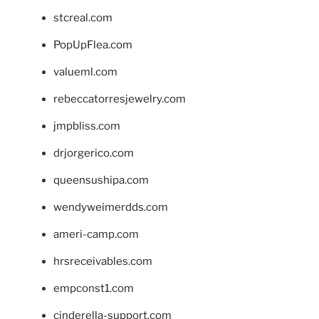
stcreal.com
PopUpFlea.com
valueml.com
rebeccatorresjewelry.com
jmpbliss.com
drjorgerico.com
queensushipa.com
wendyweimerdds.com
ameri-camp.com
hrsreceivables.com
empconst1.com
cinderella-support.com