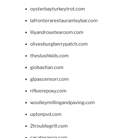
oysterbayturkeytrot.com
lafronterarestauranteybar.com
lilyandrosetearoom.com
olivesburgberrypatch.com
theslushkids.com
giobastian.com
glpascensori.com
rifloorepoxy.com
woolleymillingandpaving.com
uptonpvd.com
2troublegrill.com
casateranga.com