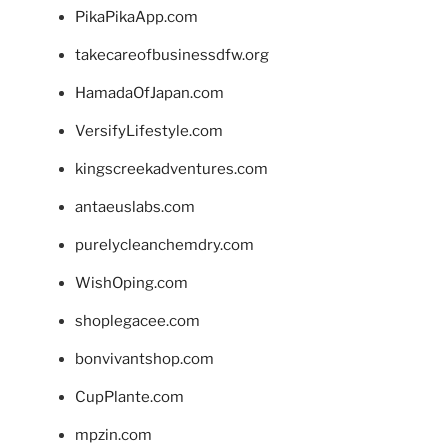
PikaPikaApp.com
takecareofbusinessdfw.org
HamadaOfJapan.com
VersifyLifestyle.com
kingscreekadventures.com
antaeuslabs.com
purelycleanchemdry.com
WishOping.com
shoplegacee.com
bonvivantshop.com
CupPlante.com
mpzin.com