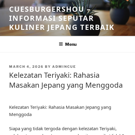
Skip
CUESBURGERSHOU –
to
INFORMASI SEPUTAR
content
KULINER JEPANG TERBAIK
Menu
POSTED
MARCH 4, 2026
BY
ADMINCUE
ON
Kelezatan Teriyaki: Rahasia
Masakan Jepang yang Menggoda
Kelezatan Teriyaki: Rahasia Masakan Jepang yang
Menggoda
Siapa yang tidak tergoda dengan kelezatan Teriyaki,