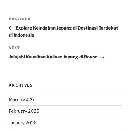
Post
Previous
PREVIOUS
navigation
Post
Explore Keindahan Jepang di Destinasi Terdekat
di Indonesia
Next
NEXT
Post
Jelajahi Keunikan Kuliner Jepang di Bogor
ARCHIVES
March 2026
February 2026
January 2026