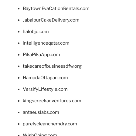
BaytownEvaCationRentals.com
JabalpurCakeDelivery.com
halobjd.com
intelligenceqatar.com
PikaPikaApp.com
takecareofbusinessdfw.org
HamadaOfJapan.com
VersifyLifestyle.com
kingscreekadventures.com
antaeuslabs.com
purelycleanchemdry.com
WishOping.com