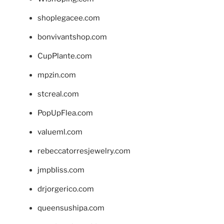
shoplegacee.com
bonvivantshop.com
CupPlante.com
mpzin.com
stcreal.com
PopUpFlea.com
valueml.com
rebeccatorresjewelry.com
jmpbliss.com
drjorgerico.com
queensushipa.com