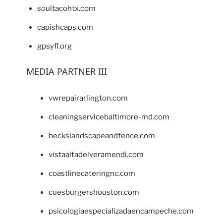
soultacohtx.com
capishcaps.com
gpsyfl.org
MEDIA PARTNER III
vwrepairarlington.com
cleaningservicebaltimore-md.com
beckslandscapeandfence.com
vistaaltadelveramendi.com
coastlinecateringnc.com
cuesburgershouston.com
psicologiaespecializadaencampeche.com