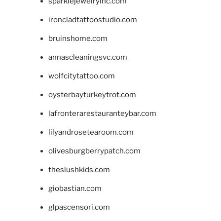
sparklejewelryinc.com
ironcladtattoostudio.com
bruinshome.com
annascleaningsvc.com
wolfcitytattoo.com
oysterbayturkeytrot.com
lafronterarestauranteybar.com
lilyandrosetearoom.com
olivesburgberrypatch.com
theslushkids.com
giobastian.com
glpascensori.com