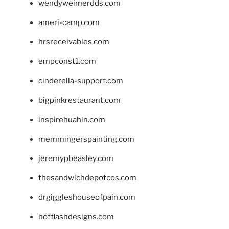
wendyweimerdds.com
ameri-camp.com
hrsreceivables.com
empconst1.com
cinderella-support.com
bigpinkrestaurant.com
inspirehuahin.com
memmingerspainting.com
jeremypbeasley.com
thesandwichdepotcos.com
drgiggleshouseofpain.com
hotflashdesigns.com