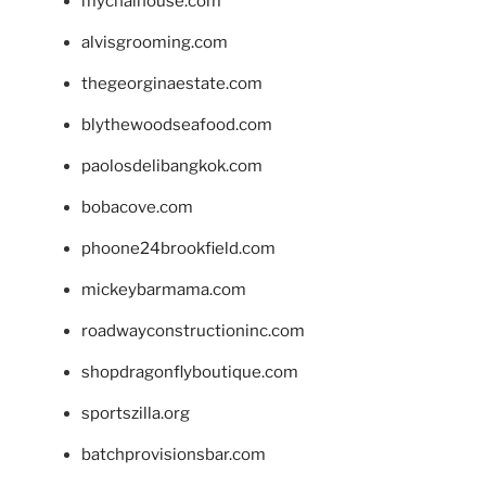
mychaihouse.com
alvisgrooming.com
thegeorginaestate.com
blythewoodseafood.com
paolosdelibangkok.com
bobacove.com
phoone24brookfield.com
mickeybarmama.com
roadwayconstructioninc.com
shopdragonflyboutique.com
sportszilla.org
batchprovisionsbar.com