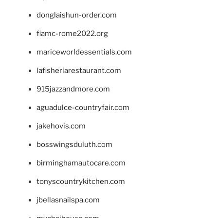
donglaishun-order.com
fiamc-rome2022.org
mariceworldessentials.com
lafisheriarestaurant.com
915jazzandmore.com
aguadulce-countryfair.com
jakehovis.com
bosswingsduluth.com
birminghamautocare.com
tonyscountrykitchen.com
jbellasnailspa.com