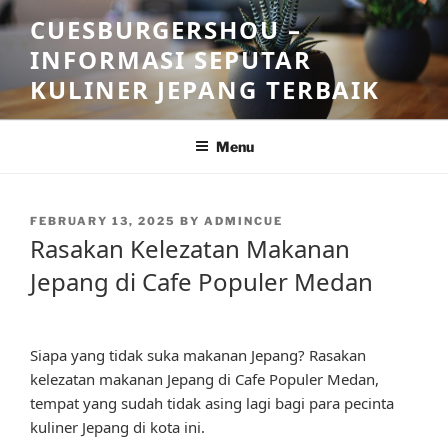
Skip
CUESBURGERSHOU –
to
INFORMASI SEPUTAR
content
KULINER JEPANG TERBAIK
Menu
POSTED
FEBRUARY 13, 2025
BY
ADMINCUE
ON
Rasakan Kelezatan Makanan
Jepang di Cafe Populer Medan
Siapa yang tidak suka makanan Jepang? Rasakan
kelezatan makanan Jepang di Cafe Populer Medan,
tempat yang sudah tidak asing lagi bagi para pecinta
kuliner Jepang di kota ini.