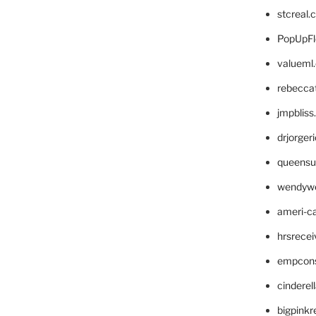
stcreal.
PopUpFl
valueml
rebecca
jmpblis
drjorger
queensu
wendyw
ameri-
hrsrece
empcon
cinderel
bigpinkr