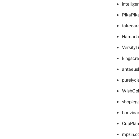
intellig
PikaPik
takecar
Hamada
VersifyL
kingscr
antaeus
purelyc
WishOp
shopleg
bonviva
CupPlan
mpzin.c