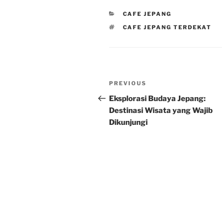
CATEGORIES
CAFE JEPANG
TAGS
CAFE JEPANG TERDEKAT
Post
Previous
PREVIOUS
navigation
Post
Eksplorasi Budaya Jepang:
Destinasi Wisata yang Wajib
Dikunjungi