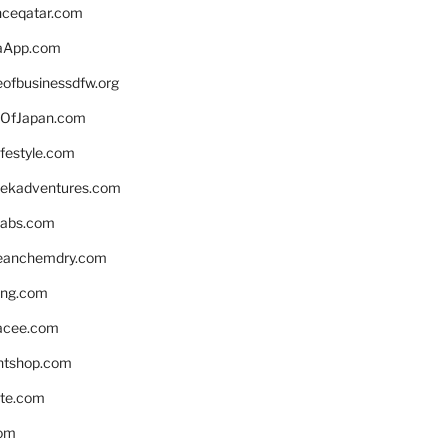
enceqatar.com
aApp.com
eofbusinessdfw.org
OfJapan.com
ifestyle.com
eekadventures.com
labs.com
leanchemdry.com
ing.com
acee.com
ntshop.com
te.com
om