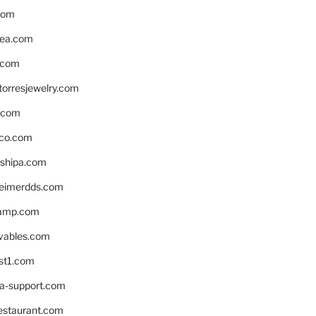
com
ea.com
.com
torresjewelry.com
s.com
ico.com
shipa.com
eimerdds.com
camp.com
ivables.com
st1.com
la-support.com
estaurant.com