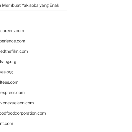
a Membuat Yakisoba yang Enak
hcareers.com
xperience.com
edthefilm.com
ds-bg.org
ves.org
tees.com
rsexpress.com
venezuelaen.com
oodfoodcorporation.com
nnt.com