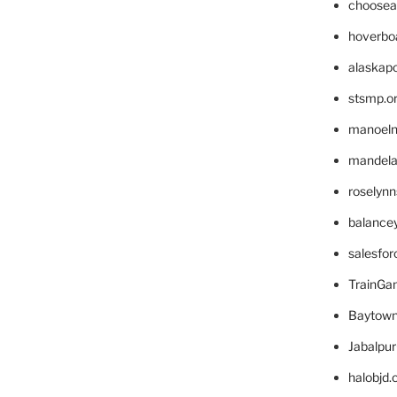
choosea
hoverbo
alaskapo
stsmp.o
manoel
mandelae
roselyn
balance
salesfo
TrainG
Baytown
Jabalpu
halobjd