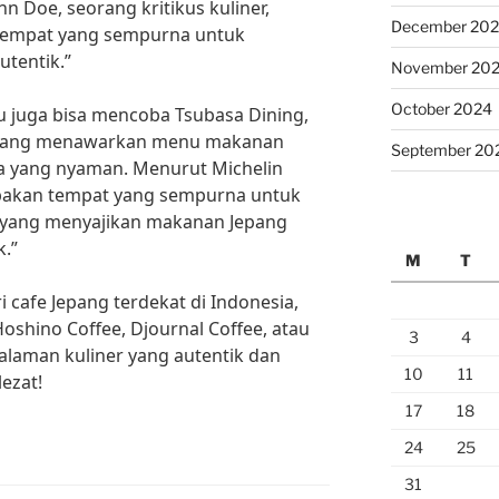
n Doe, seorang kritikus kuliner,
December 20
 tempat yang sempurna untuk
utentik.”
November 20
October 2024
mu juga bisa mencoba Tsubasa Dining,
ya yang menawarkan menu makanan
September 20
na yang nyaman. Menurut Michelin
pakan tempat yang sempurna untuk
t yang menyajikan makanan Jepang
k.”
M
T
i cafe Jepang terdekat di Indonesia,
shino Coffee, Djournal Coffee, atau
3
4
alaman kuliner yang autentik dan
10
11
lezat!
17
18
24
25
31