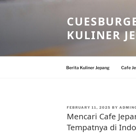
Skip
to
CUESBURGE
content
KULINER J
Berita Kuliner Jepang
Cafe J
POSTED
FEBRUARY 11, 2025
BY
ADMIN
ON
Mencari Cafe Jepan
Tempatnya di Indo