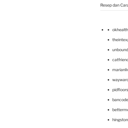
Resep dan Car
okhealt
theinte
unbound
catfrien
marianli
wayward
pidfloo
bancode
betterm
hingsto