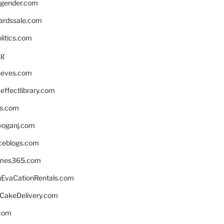
gender.com
ardssale.com
litics.com
rg
neves.com
ffectlibrary.com
ns.com
yoganj.com
rceblogs.com
ames365.com
EvaCationRentals.com
rCakeDelivery.com
.com