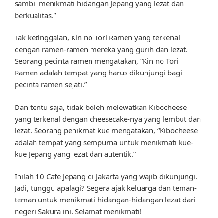
sambil menikmati hidangan Jepang yang lezat dan
berkualitas.”
Tak ketinggalan, Kin no Tori Ramen yang terkenal
dengan ramen-ramen mereka yang gurih dan lezat.
Seorang pecinta ramen mengatakan, “Kin no Tori
Ramen adalah tempat yang harus dikunjungi bagi
pecinta ramen sejati.”
Dan tentu saja, tidak boleh melewatkan Kibocheese
yang terkenal dengan cheesecake-nya yang lembut dan
lezat. Seorang penikmat kue mengatakan, “Kibocheese
adalah tempat yang sempurna untuk menikmati kue-
kue Jepang yang lezat dan autentik.”
Inilah 10 Cafe Jepang di Jakarta yang wajib dikunjungi.
Jadi, tunggu apalagi? Segera ajak keluarga dan teman-
teman untuk menikmati hidangan-hidangan lezat dari
negeri Sakura ini. Selamat menikmati!