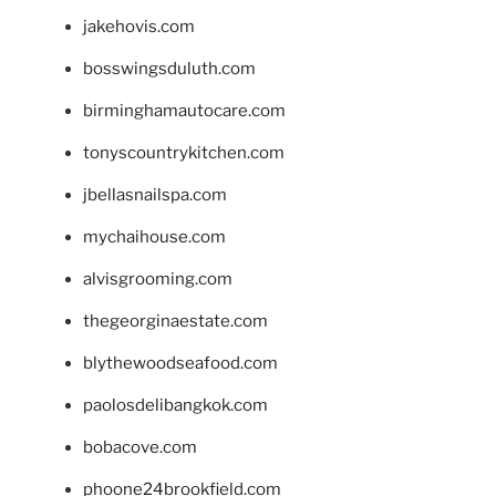
jakehovis.com
bosswingsduluth.com
birminghamautocare.com
tonyscountrykitchen.com
jbellasnailspa.com
mychaihouse.com
alvisgrooming.com
thegeorginaestate.com
blythewoodseafood.com
paolosdelibangkok.com
bobacove.com
phoone24brookfield.com