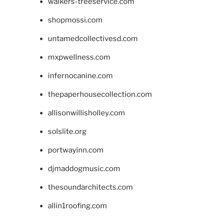
walkers-treeservice.com
shopmossi.com
untamedcollectivesd.com
mxpwellness.com
infernocanine.com
thepaperhousecollection.com
allisonwillisholley.com
solslite.org
portwayinn.com
djmaddogmusic.com
thesoundarchitects.com
allin1roofing.com