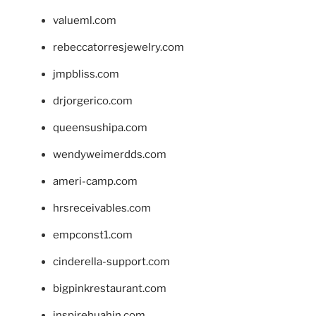
valueml.com
rebeccatorresjewelry.com
jmpbliss.com
drjorgerico.com
queensushipa.com
wendyweimerdds.com
ameri-camp.com
hrsreceivables.com
empconst1.com
cinderella-support.com
bigpinkrestaurant.com
inspirehuahin.com