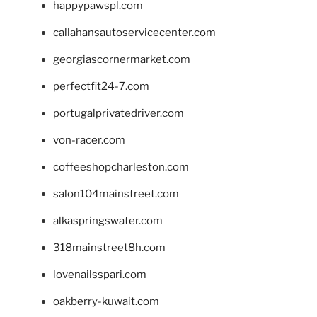
happypawspl.com
callahansautoservicecenter.com
georgiascornermarket.com
perfectfit24-7.com
portugalprivatedriver.com
von-racer.com
coffeeshopcharleston.com
salon104mainstreet.com
alkaspringswater.com
318mainstreet8h.com
lovenailsspari.com
oakberry-kuwait.com