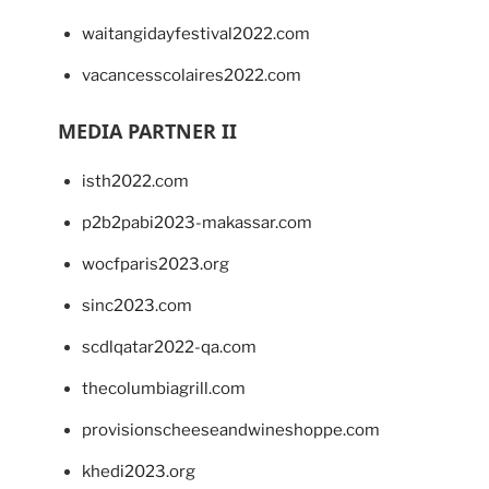
waitangidayfestival2022.com
vacancesscolaires2022.com
MEDIA PARTNER II
isth2022.com
p2b2pabi2023-makassar.com
wocfparis2023.org
sinc2023.com
scdlqatar2022-qa.com
thecolumbiagrill.com
provisionscheeseandwineshoppe.com
khedi2023.org