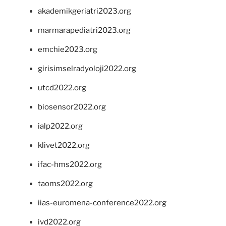
akademikgeriatri2023.org
marmarapediatri2023.org
emchie2023.org
girisimselradyoloji2022.org
utcd2022.org
biosensor2022.org
ialp2022.org
klivet2022.org
ifac-hms2022.org
taoms2022.org
iias-euromena-conference2022.org
ivd2022.org