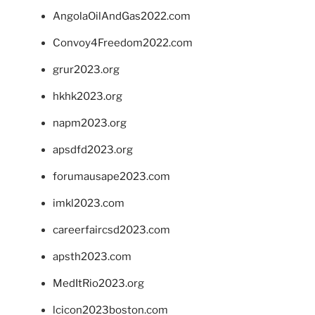
AngolaOilAndGas2022.com
Convoy4Freedom2022.com
grur2023.org
hkhk2023.org
napm2023.org
apsdfd2023.org
forumausape2023.com
imkl2023.com
careerfaircsd2023.com
apsth2023.com
MedItRio2023.org
lcicon2023boston.com