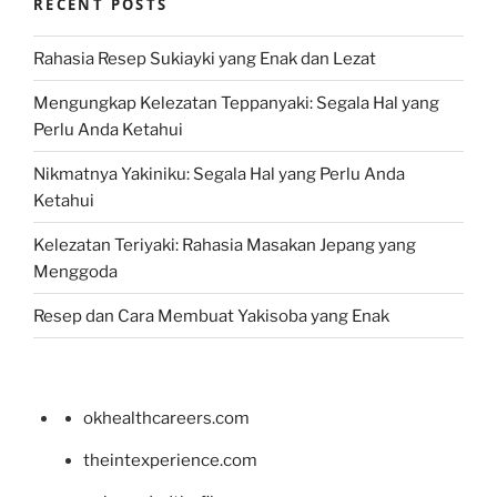
RECENT POSTS
Rahasia Resep Sukiayki yang Enak dan Lezat
Mengungkap Kelezatan Teppanyaki: Segala Hal yang
Perlu Anda Ketahui
Nikmatnya Yakiniku: Segala Hal yang Perlu Anda
Ketahui
Kelezatan Teriyaki: Rahasia Masakan Jepang yang
Menggoda
Resep dan Cara Membuat Yakisoba yang Enak
okhealthcareers.com
theintexperience.com