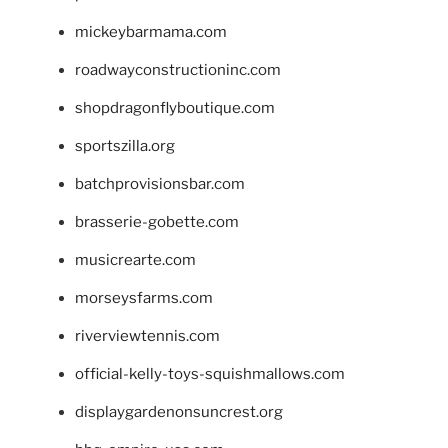
mickeybarmama.com
roadwayconstructioninc.com
shopdragonflyboutique.com
sportszilla.org
batchprovisionsbar.com
brasserie-gobette.com
musicrearte.com
morseysfarms.com
riverviewtennis.com
official-kelly-toys-squishmallows.com
displaygardenonsuncrest.org