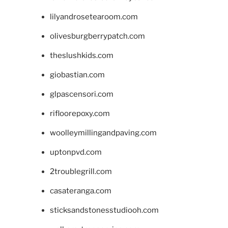
lilyandrosetearoom.com
olivesburgberrypatch.com
theslushkids.com
giobastian.com
glpascensori.com
rifloorepoxy.com
woolleymillingandpaving.com
uptonpvd.com
2troublegrill.com
casateranga.com
sticksandstonesstudiooh.com