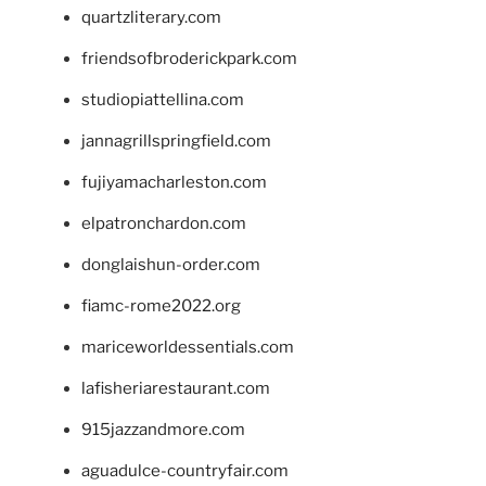
quartzliterary.com
friendsofbroderickpark.com
studiopiattellina.com
jannagrillspringfield.com
fujiyamacharleston.com
elpatronchardon.com
donglaishun-order.com
fiamc-rome2022.org
mariceworldessentials.com
lafisheriarestaurant.com
915jazzandmore.com
aguadulce-countryfair.com