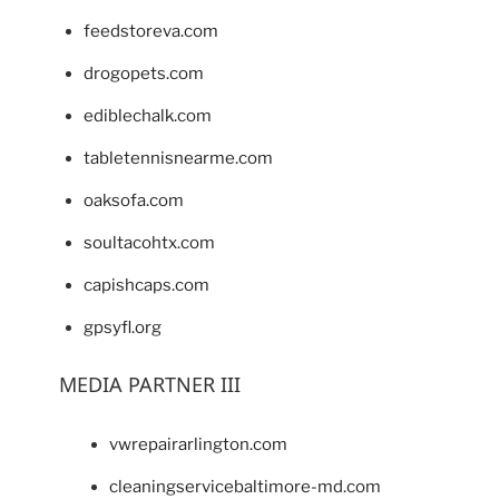
feedstoreva.com
drogopets.com
ediblechalk.com
tabletennisnearme.com
oaksofa.com
soultacohtx.com
capishcaps.com
gpsyfl.org
MEDIA PARTNER III
vwrepairarlington.com
cleaningservicebaltimore-md.com