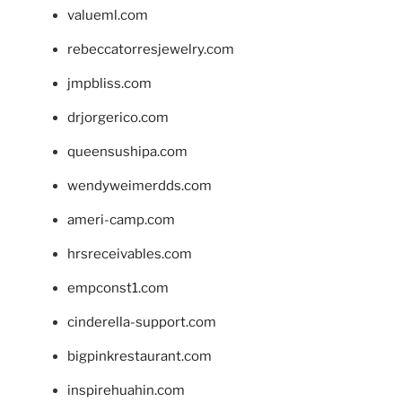
valueml.com
rebeccatorresjewelry.com
jmpbliss.com
drjorgerico.com
queensushipa.com
wendyweimerdds.com
ameri-camp.com
hrsreceivables.com
empconst1.com
cinderella-support.com
bigpinkrestaurant.com
inspirehuahin.com