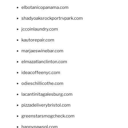
elbotanicopanama.com
shadyoaksrockportrvpark.com
jccoinlaundry.com
kautorepair.com
marjaeswinebar.com
elmazatlanclinton.com
ideacoffeenyc.com
odieschillicothe.com
lacantinitagalesburg.com
pizzadeliverybristol.com
greenstarsmogcheck.com
happypawspl.com