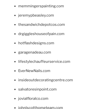
memmingerspainting.com
jeremypbeasley.com
thesandwichdepotcos.com
drgiggleshouseofpain.com
hotflashdesigns.com
garagenadeau.com
lifestylechauffeurservice.com
EverNewNails.com
insideoutdecoratingcentre.com
salvatoresinpoint.com
jovialfloralco.com
johnlscotthometeam.com