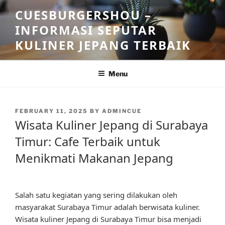
Skip
CUESBURGERSHOU –
to
INFORMASI SEPUTAR
content
KULINER JEPANG TERBAIK
Menu
POSTED
FEBRUARY 11, 2025
BY
ADMINCUE
ON
Wisata Kuliner Jepang di Surabaya
Timur: Cafe Terbaik untuk
Menikmati Makanan Jepang
Salah satu kegiatan yang sering dilakukan oleh
masyarakat Surabaya Timur adalah berwisata kuliner.
Wisata kuliner Jepang di Surabaya Timur bisa menjadi