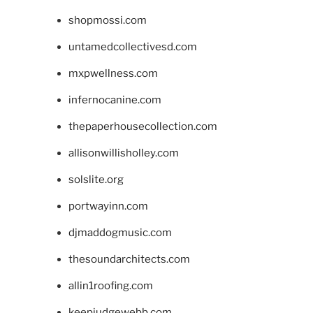
shopmossi.com
untamedcollectivesd.com
mxpwellness.com
infernocanine.com
thepaperhousecollection.com
allisonwillisholley.com
solslite.org
portwayinn.com
djmaddogmusic.com
thesoundarchitects.com
allin1roofing.com
keepjudgewebb.com