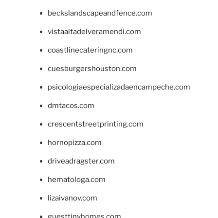
beckslandscapeandfence.com
vistaaltadelveramendi.com
coastlinecateringnc.com
cuesburgershouston.com
psicologiaespecializadaencampeche.com
dmtacos.com
crescentstreetprinting.com
hornopizza.com
driveadragster.com
hematologa.com
lizaivanov.com
guesttinyhomes.com