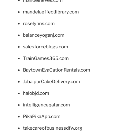
manoelneves.com
mandelaeffectlibrary.com
roselynns.com
balanceyoganj.com
salesforceblogs.com
TrainGames365.com
BaytownEvaCationRentals.com
JabalpurCakeDelivery.com
halobjd.com
intelligenceqatar.com
PikaPikaApp.com
takecareofbusinessdfw.org