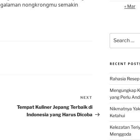
engalaman nongkrongmu semakin
« Mar
Search
for:
RECENT POST
Rahasia Resep 
Mengungkap Ke
yang Perlu And
NEXT
Next
Post
Tempat Kuliner Jepang Terbaik di
Nikmatnya Yaki
Indonesia yang Harus Dicoba
Ketahui
Kelezatan Teri
Menggoda