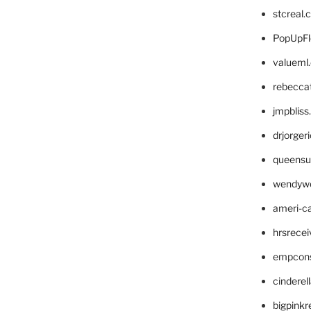
stcreal.
PopUpFl
valueml
rebecca
jmpblis
drjorger
queensu
wendyw
ameri-
hrsrece
empcon
cinderel
bigpinkr