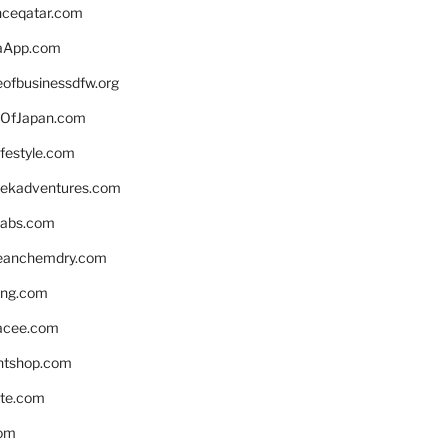
enceqatar.com
aApp.com
eofbusinessdfw.org
OfJapan.com
ifestyle.com
eekadventures.com
labs.com
leanchemdry.com
ing.com
acee.com
ntshop.com
te.com
om