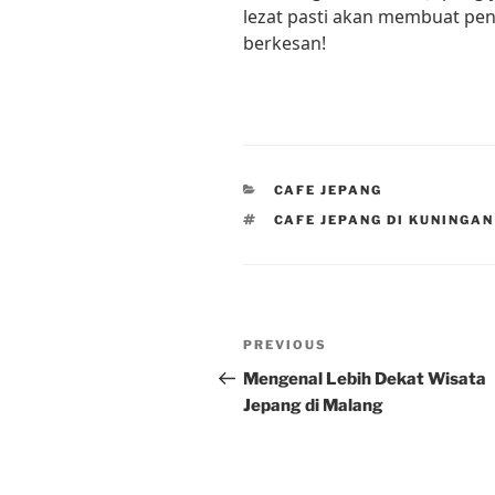
lezat pasti akan membuat p
berkesan!
CATEGORIES
CAFE JEPANG
TAGS
CAFE JEPANG DI KUNINGAN
Post
Previous
PREVIOUS
navigation
Post
Mengenal Lebih Dekat Wisata
Jepang di Malang