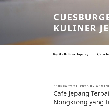
Skip
to
CUESBURGE
content
KULINER J
Berita Kuliner Jepang
Cafe J
POSTED
FEBRUARY 21, 2025
BY
ADMIN
ON
Cafe Jepang Terba
Nongkrong yang I