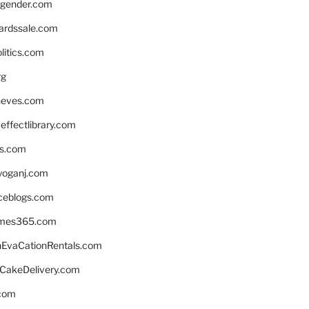
gender.com
ardssale.com
litics.com
rg
neves.com
ffectlibrary.com
ns.com
yoganj.com
rceblogs.com
ames365.com
EvaCationRentals.com
rCakeDelivery.com
.com