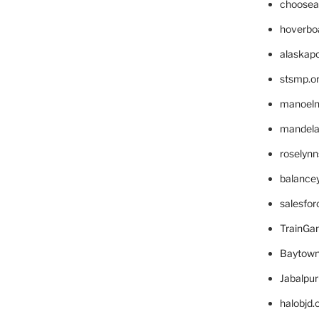
choosea
hoverbo
alaskapo
stsmp.o
manoel
mandelae
roselyn
balance
salesfo
TrainG
Baytown
Jabalpu
halobjd