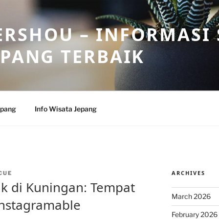
RSHOU – INFORMASI 
EPANG TERBAIK
epang
Info Wisata Jepang
ARCHIVES
CUE
ik di Kuningan: Tempat
March 2026
nstagramable
February 2026