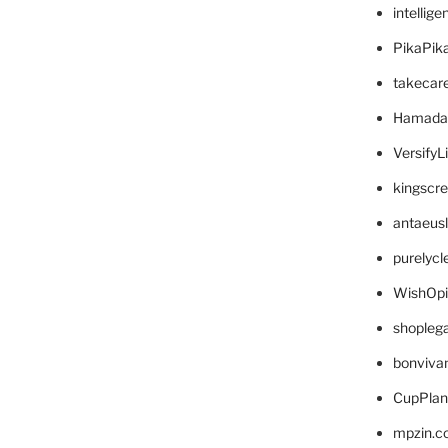
intellig
PikaPik
takecar
Hamada
VersifyL
kingscr
antaeus
purelyc
WishOp
shopleg
bonviva
CupPlan
mpzin.c