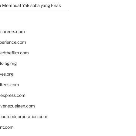
a Membuat Yakisoba yang Enak
hcareers.com
xperience.com
edthefilm.com
ds-bg.org
ves.org
tees.com
rsexpress.com
venezuelaen.com
oodfoodcorporation.com
nnt.com