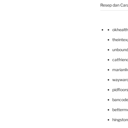
Resep dan Car
okhealt
theinte
unbound
catfrien
marianli
wayward
pidfloo
bancode
betterm
hingsto