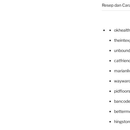
Resep dan Car
okhealt
theinte
unbound
catfrien
marianli
wayward
pidfloo
bancode
betterm
hingsto