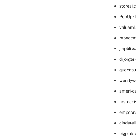
stcreal.
PopUpFl
valueml
rebecca
jmpblis
drjorger
queensu
wendyw
ameri-
hrsrece
empcon
cinderel
bigpinkr