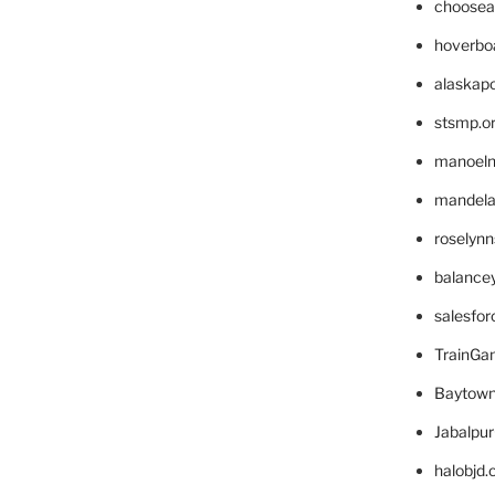
choosea
hoverbo
alaskapo
stsmp.o
manoel
mandelae
roselyn
balance
salesfo
TrainG
Baytown
Jabalpu
halobjd