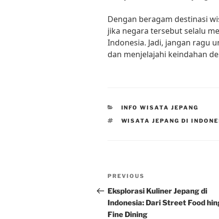
Dengan beragam destinasi wis
jika negara tersebut selalu m
Indonesia. Jadi, jangan ragu
dan menjelajahi keindahan d
CATEGORIES
INFO WISATA JEPANG
TAGS
WISATA JEPANG DI INDON
Post
Previous
PREVIOUS
navigation
Post
Eksplorasi Kuliner Jepang di
Indonesia: Dari Street Food hi
Fine Dining