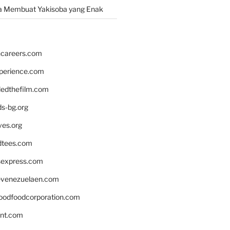
a Membuat Yakisoba yang Enak
hcareers.com
xperience.com
edthefilm.com
ds-bg.org
ves.org
tees.com
rsexpress.com
venezuelaen.com
oodfoodcorporation.com
nnt.com