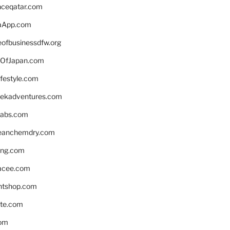
enceqatar.com
aApp.com
eofbusinessdfw.org
OfJapan.com
ifestyle.com
eekadventures.com
labs.com
leanchemdry.com
ing.com
acee.com
ntshop.com
te.com
om