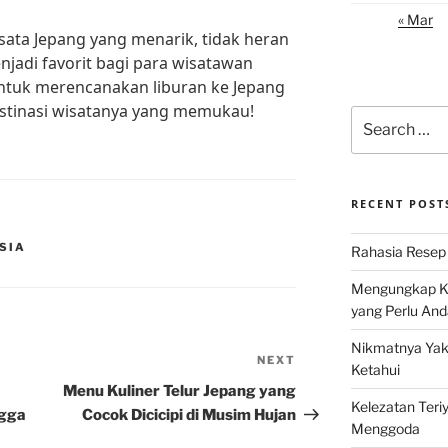
« Mar
ata Jepang yang menarik, tidak heran
enjadi favorit bagi para wisatawan
 untuk merencanakan liburan ke Jepang
estinasi wisatanya yang memukau!
Search
for:
RECENT POST
ESIA
Rahasia Resep 
Mengungkap Ke
yang Perlu And
Nikmatnya Yaki
NEXT
Next
Ketahui
Post
Menu Kuliner Telur Jepang yang
Kelezatan Teri
ngga
Cocok Dicicipi di Musim Hujan
Menggoda