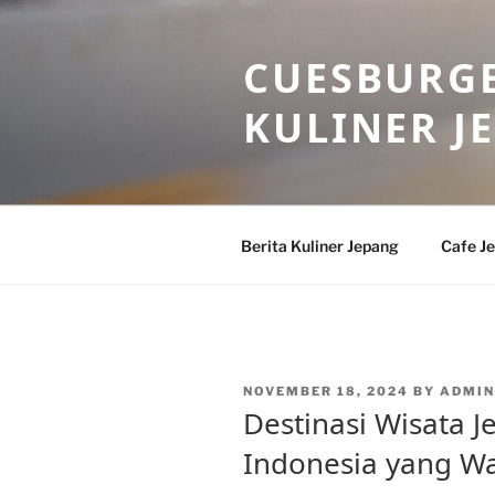
Skip
to
CUESBURGE
content
KULINER J
Berita Kuliner Jepang
Cafe J
POSTED
NOVEMBER 18, 2024
BY
ADMIN
ON
Destinasi Wisata J
Indonesia yang Wa