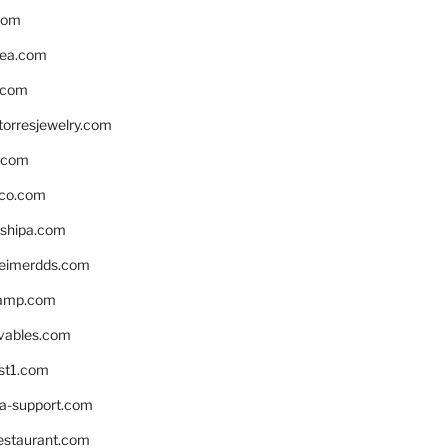
com
ea.com
.com
torresjewelry.com
s.com
ico.com
shipa.com
eimerdds.com
camp.com
ivables.com
st1.com
la-support.com
estaurant.com