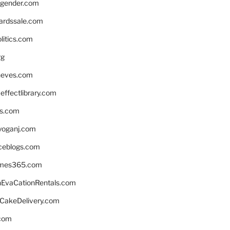
gender.com
ardssale.com
litics.com
rg
neves.com
ffectlibrary.com
ns.com
yoganj.com
rceblogs.com
ames365.com
EvaCationRentals.com
rCakeDelivery.com
.com