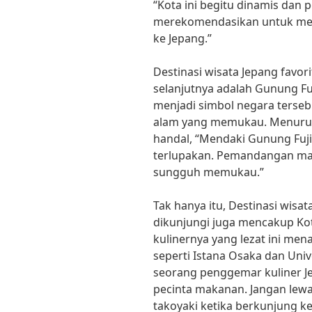
“Kota ini begitu dinamis dan
merekomendasikan untuk men
ke Jepang.”
Destinasi wisata Jepang favori
selanjutnya adalah Gunung Fuj
menjadi simbol negara ters
alam yang memukau. Menurut
handal, “Mendaki Gunung Fuj
terlupakan. Pemandangan mata
sungguh memukau.”
Tak hanya itu, Destinasi wisat
dikunjungi juga mencakup Ko
kulinernya yang lezat ini me
seperti Istana Osaka dan Univ
seorang penggemar kuliner J
pecinta makanan. Jangan lew
takoyaki ketika berkunjung ke 