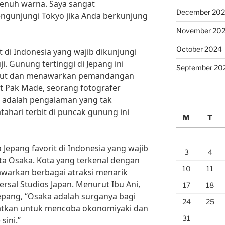
 penuh warna. Saya sangat
December 20
gunjungi Tokyo jika Anda berkunjung
November 20
October 2024
t di Indonesia yang wajib dikunjungi
i. Gunung tertinggi di Jepang ini
September 20
ebut dan menawarkan pemandangan
 Pak Made, seorang fotografer
i adalah pengalaman yang tak
hari terbit di puncak gunung ini
M
T
a Jepang favorit di Indonesia yang wajib
3
4
ta Osaka. Kota yang terkenal dengan
10
11
nawarkan berbagai atraksi menarik
ersal Studios Japan. Menurut Ibu Ani,
17
18
epang, “Osaka adalah surganya bagi
24
25
atkan untuk mencoba okonomiyaki dan
31
sini.”