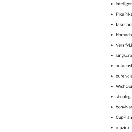
intellig
PikaPik
takecar
Hamada
VersifyL
kingscr
antaeus
purelyc
WishOp
shopleg
bonviva
CupPlan
mpzin.c