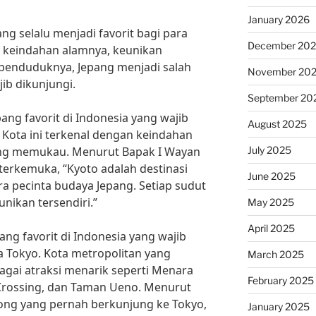
January 2026
g selalu menjadi favorit bagi para
December 20
 keindahan alamnya, keunikan
penduduknya, Jepang menjadi salah
November 20
jib dikunjungi.
September 20
pang favorit di Indonesia yang wajib
August 2025
 Kota ini terkenal dengan keindahan
July 2025
 yang memukau. Menurut Bapak I Wayan
terkemuka, “Kyoto adalah destinasi
June 2025
ra pecinta budaya Jepang. Setiap sudut
unikan tersendiri.”
May 2025
April 2025
pang favorit di Indonesia yang wajib
a Tokyo. Kota metropolitan yang
March 2025
gai atraksi menarik seperti Menara
February 2025
Crossing, dan Taman Ueno. Menurut
cong yang pernah berkunjung ke Tokyo,
January 2025