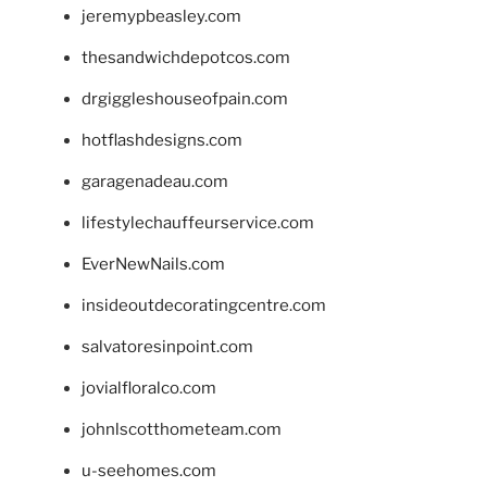
jeremypbeasley.com
thesandwichdepotcos.com
drgiggleshouseofpain.com
hotflashdesigns.com
garagenadeau.com
lifestylechauffeurservice.com
EverNewNails.com
insideoutdecoratingcentre.com
salvatoresinpoint.com
jovialfloralco.com
johnlscotthometeam.com
u-seehomes.com