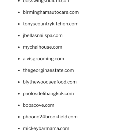
bosswingsduluth.com
birminghamautocare.com
tonyscountrykitchen.com
jbellasnailspa.com
mychaihouse.com
alvisgrooming.com
thegeorginaestate.com
blythewoodseafood.com
paolosdelibangkok.com
bobacove.com
phoone24brookfield.com
mickeybarmama.com