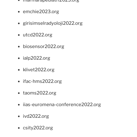
marmarapediatri2023.org
emchie2023.org
girisimselradyoloji2022.org
utcd2022.org
biosensor2022.org
ialp2022.org
klivet2022.org
ifac-hms2022.org
taoms2022.org
iias-euromena-conference2022.org
ivd2022.org
csity2022.org