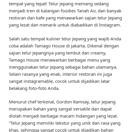
tempat yang tepat! Telur Jepang memang sedang
menjadi tren di kalangan foodies Tanah Air, dan banyak
restoran dan kafe yang menawarkan sajian telur Jepang
yang lezat dan menarik untuk diabadikan di Instagram.
Salah satu tempat kuliner telur Jepang yang wajib Anda
coba adalah Tamago House di Jakarta. Dikenal dengan
sajian telur Jepangnya yang lembut dan creamy,
Tamago House menawarkan berbagai menu yang
menggunakan telur Jepang sebagai bahan utamanya.
Selain rasanya yang enak, interior restoran ini juga
sangat instagramable, cocok untuk dijadikan latar
belakang foto-foto Anda.
Menurut chef terkenal, Gordon Ramsay, telur Jepang
merupakan bahan yang sangat versatile dan dapat
diolah menjadi berbagai macam hidangan yang lezat.
“Telur Jepang memiliki tekstur yang unik dan rasa yang
khas, sehingga sangat cocok untuk dijadikan bahan