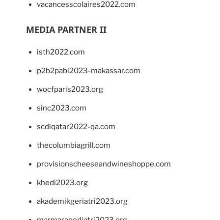
vacancesscolaires2022.com
MEDIA PARTNER II
isth2022.com
p2b2pabi2023-makassar.com
wocfparis2023.org
sinc2023.com
scdlqatar2022-qa.com
thecolumbiagrill.com
provisionscheeseandwineshoppe.com
khedi2023.org
akademikgeriatri2023.org