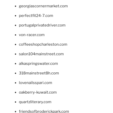
georgiascornermarket.com
perfectfit24-7.com
portugalprivatedriver.com
von-racer.com
coffeeshopcharleston.com
salon104mainstreet.com
alkaspringswater.com
318mainstreet8h.com
lovenailsspari.com
oakberry-kuwait.com
quartzliterary.com
friendsofbroderickpark.com