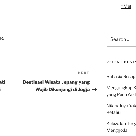
« Mar
Search
NG
for:
RECENT POST
NEXT
Next
Rahasia Resep 
Post
ati
Destinasi Wisata Jepang yang
Mengungkap Ke
i
Wajib Dikunjungi di Jogja
yang Perlu And
Nikmatnya Yaki
Ketahui
Kelezatan Teri
Menggoda