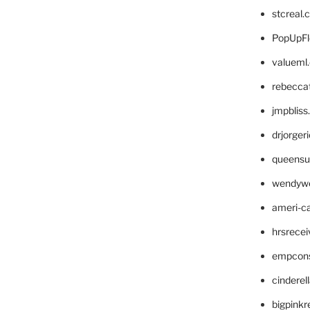
stcreal.
PopUpFl
valueml
rebecca
jmpblis
drjorger
queensu
wendyw
ameri-
hrsrece
empcon
cinderel
bigpinkr