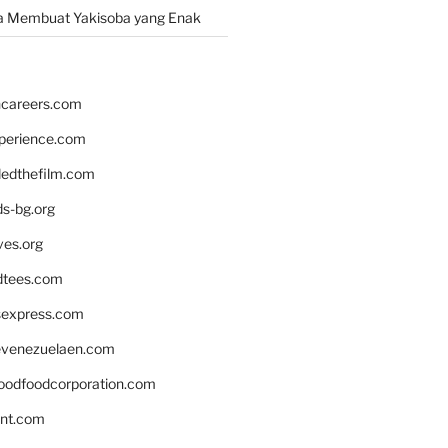
a Membuat Yakisoba yang Enak
hcareers.com
xperience.com
edthefilm.com
ds-bg.org
ves.org
tees.com
rsexpress.com
venezuelaen.com
oodfoodcorporation.com
nnt.com