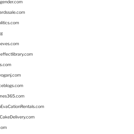
gender.com
ardssale.com
litics.com
rg
neves.com
ffectlibrary.com
ns.com
yoganj.com
rceblogs.com
ames365.com
EvaCationRentals.com
rCakeDelivery.com
.com