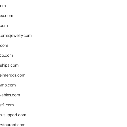
com
ea.com
.com
torresjewelry.com
s.com
ico.com
shipa.com
eimerdds.com
camp.com
ivables.com
st1.com
la-support.com
estaurant.com