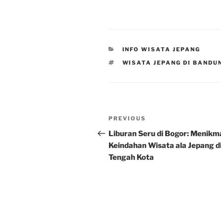
CATEGORIES
INFO WISATA JEPANG
TAGS
WISATA JEPANG DI BANDU
Post
Previous
PREVIOUS
navigation
Post
Liburan Seru di Bogor: Menikm
Keindahan Wisata ala Jepang d
Tengah Kota