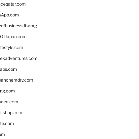
enceqatar.com
aApp.com
eofbusinessdfw.org
OfJapan.com
ifestyle.com
eekadventures.com
labs.com
leanchemdry.com
ing.com
acee.com
ntshop.com
te.com
om