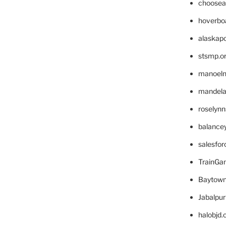
choosea
hoverbo
alaskapo
stsmp.o
manoel
mandelae
roselyn
balance
salesfo
TrainG
Baytown
Jabalpu
halobjd