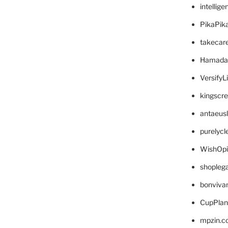
intellig
PikaPik
takecar
Hamada
VersifyL
kingscr
antaeus
purelyc
WishOp
shopleg
bonviva
CupPlan
mpzin.c