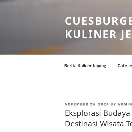
Skip
to
CUESBURGE
content
KULINER J
Berita Kuliner Jepang
Cafe J
POSTED
NOVEMBER 29, 2024
BY
ADMI
ON
Eksplorasi Budaya
Destinasi Wisata T