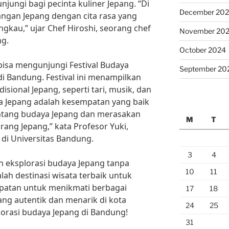
njungi bagi pecinta kuliner Jepang. “Di
December 20
dangan Jepang dengan cita rasa yang
ngkau,” ujar Chef Hiroshi, seorang chef
November 20
ng.
October 2024
a bisa mengunjungi Festival Budaya
September 20
di Bandung. Festival ini menampilkan
isional Jepang, seperti tari, musik, dan
ya Jepang adalah kesempatan yang baik
entang budaya Jepang dan merasakan
M
T
ng Jepang,” kata Profesor Yuki,
di Universitas Bandung.
3
4
an eksplorasi budaya Jepang tanpa
10
11
ah destinasi wisata terbaik untuk
patan untuk menikmati berbagai
17
18
g autentik dan menarik di kota
24
25
lorasi budaya Jepang di Bandung!
31