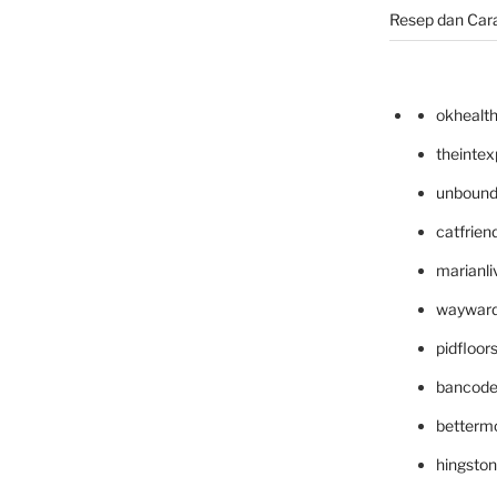
Resep dan Car
okhealt
theinte
unbound
catfrien
marianli
wayward
pidfloo
bancode
betterm
hingsto