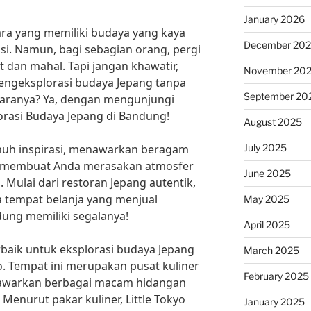
January 2026
ara yang memiliki budaya yang kaya
December 20
si. Namun, bagi sebagian orang, pergi
t dan mahal. Tapi jangan khawatir,
November 20
engeksplorasi budaya Jepang tanpa
September 20
caranya? Ya, dengan mengunjungi
lorasi Budaya Jepang di Bandung!
August 2025
July 2025
enuh inspirasi, menawarkan beragam
t membuat Anda merasakan atmosfer
June 2025
. Mulai dari restoran Jepang autentik,
a tempat belanja yang menjual
May 2025
ung memiliki segalanya!
April 2025
erbaik untuk eksplorasi budaya Jepang
March 2025
o. Tempat ini merupakan pusat kuliner
February 2025
awarkan berbagai macam hidangan
 Menurut pakar kuliner, Little Tokyo
January 2025