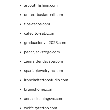
aryouthfishing.com
united-basketball.com
tios-tacos.com
cafecito-satx.com
graduacionviu2023.com
pecanjackstogo.com
zengardendayspa.com
sparklejewelryinc.com
ironcladtattoostudio.com
bruinshome.com
annascleaningsvc.com
wolfcitytattoo.com