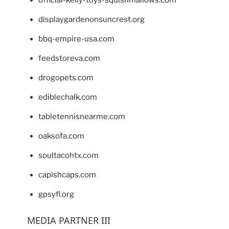
displaygardenonsuncrest.org
bbq-empire-usa.com
feedstoreva.com
drogopets.com
ediblechalk.com
tabletennisnearme.com
oaksofa.com
soultacohtx.com
capishcaps.com
gpsyfl.org
MEDIA PARTNER III