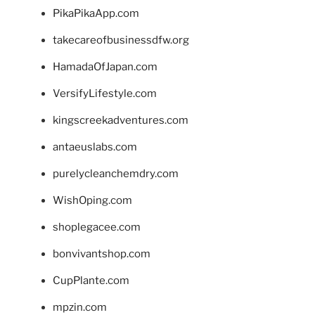
PikaPikaApp.com
takecareofbusinessdfw.org
HamadaOfJapan.com
VersifyLifestyle.com
kingscreekadventures.com
antaeuslabs.com
purelycleanchemdry.com
WishOping.com
shoplegacee.com
bonvivantshop.com
CupPlante.com
mpzin.com