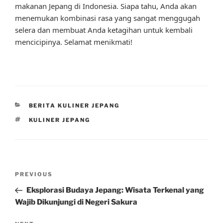
makanan Jepang di Indonesia. Siapa tahu, Anda akan
menemukan kombinasi rasa yang sangat menggugah
selera dan membuat Anda ketagihan untuk kembali
mencicipinya. Selamat menikmati!
CATEGORIES
BERITA KULINER JEPANG
TAGS
KULINER JEPANG
Post
Previous
PREVIOUS
navigation
Post
Eksplorasi Budaya Jepang: Wisata Terkenal yang
Wajib Dikunjungi di Negeri Sakura