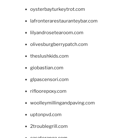
oysterbayturkeytrot.com
lafronterarestauranteybar.com
lilyandrosetearoom.com
olivesburgberrypatch.com
theslushkids.com
giobastian.com
glpascensori.com
rifloorepoxy.com
woolleymillingandpaving.com
uptonpvd.com
2troublegrill.com