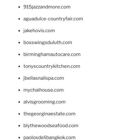
915jazzandmore.com
aguadulce-countryfair.com
jakehovis.com
bosswingsduluth.com
birminghamautocare.com
tonyscountrykitchen.com
jbellasnailspa.com
mychaihouse.com
alvisgrooming.com
thegeorginaestate.com
blythewoodseafood.com
paolosdelibangkok.com