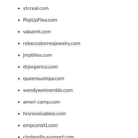
stcreal.com
PopUpFlea.com
valueml.com
rebeccatorresjewelry.com
jmpbliss.com
drjorgerico.com
queensushipa.com
wendyweimerdds.com
ameri-camp.com
hrsreceivables.com
empconst1.com
cinderella-support.com