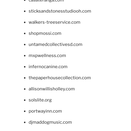
casateranga.com
sticksandstonesstudiooh.com
walkers-treeservice.com
shopmossi.com
untamedcollectivesd.com
mxpwellness.com
infernocanine.com
thepaperhousecollection.com
allisonwillisholley.com
solslite.org
portwayinn.com
djmaddogmusic.com