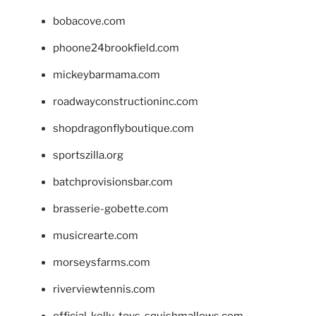
bobacove.com
phoone24brookfield.com
mickeybarmama.com
roadwayconstructioninc.com
shopdragonflyboutique.com
sportszilla.org
batchprovisionsbar.com
brasserie-gobette.com
musicrearte.com
morseysfarms.com
riverviewtennis.com
official-kelly-toys-squishmallows.com