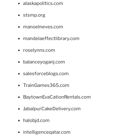
alaskapolitics.com
stsmp.org
manoelneves.com
mandelaeffectlibrary.com
roselynns.com
balanceyoganj.com
salesforceblogs.com
TrainGames365.com
BaytownEvaCationRentals.com
JabalpurCakeDelivery.com
halobjd.com
intelligenceqatar.com