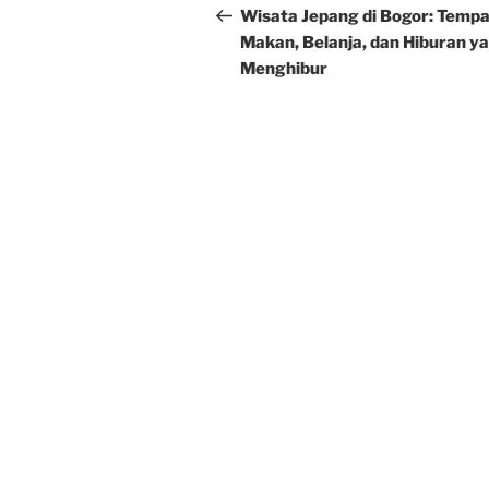
navigation
Post
Wisata Jepang di Bogor: Temp
Makan, Belanja, dan Hiburan y
Menghibur