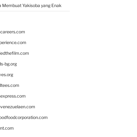
a Membuat Yakisoba yang Enak
hcareers.com
xperience.com
edthefilm.com
ds-bg.org
ves.org
tees.com
rsexpress.com
venezuelaen.com
oodfoodcorporation.com
nnt.com