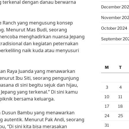
g terkenal dengan danau berwarna
December 20
November 20
 De Ranch yang mengusung konsep
October 2024
ang. Menurut Mas Budi, seorang
 mencoba menghadirkan nuansa Jepang
September 20
radisional dan kegiatan peternakan
 berkeliling naik kuda atau menyusuri
M
T
Hutan Raya Juanda yang menawarkan
enurut Ibu Siti, seorang pengunjung
sana di sini begitu sejuk dan hijau,
3
4
Jepang yang terkenal.” Di sini kamu
10
11
 piknik bersama keluarga.
17
18
uga Dusun Bambu yang menawarkan
24
25
 autentik. Menurut Pak Andi, seorang
31
, “Di sini kita bisa merasakan