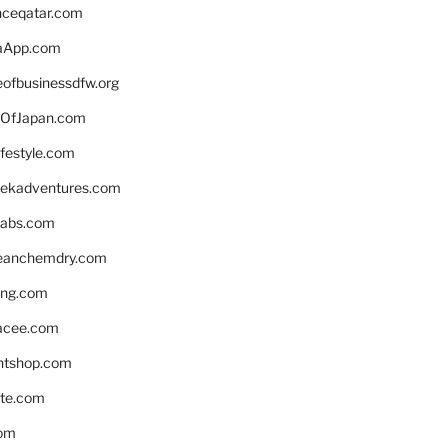
enceqatar.com
aApp.com
eofbusinessdfw.org
OfJapan.com
ifestyle.com
eekadventures.com
labs.com
leanchemdry.com
ing.com
acee.com
ntshop.com
te.com
om