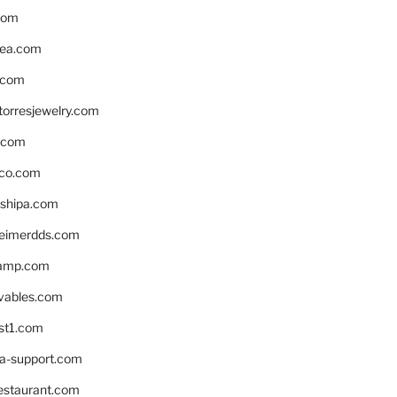
com
ea.com
.com
torresjewelry.com
s.com
ico.com
shipa.com
eimerdds.com
camp.com
ivables.com
st1.com
la-support.com
estaurant.com