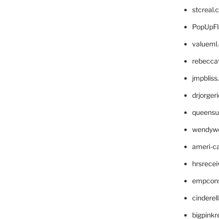
stcreal.
PopUpFl
valueml
rebecca
jmpblis
drjorger
queensu
wendyw
ameri-
hrsrece
empcon
cinderel
bigpinkr