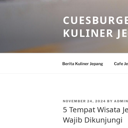
Skip
to
CUESBURGE
content
KULINER J
Berita Kuliner Jepang
Cafe J
POSTED
NOVEMBER 24, 2024
BY
ADMI
ON
5 Tempat Wisata 
Wajib Dikunjungi