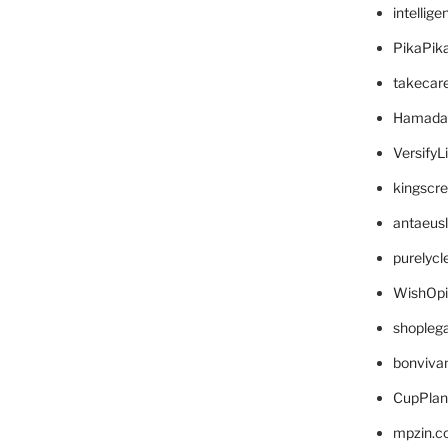
intellig
PikaPik
takecar
Hamada
VersifyL
kingscr
antaeus
purelyc
WishOp
shopleg
bonviva
CupPlan
mpzin.c