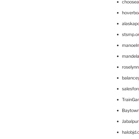
choosea
hoverbo
alaskapo
stsmp.o
manoel
mandelae
roselyn
balance
salesfo
TrainG
Baytown
Jabalpu
halobjd