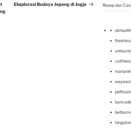
Post
at
Eksplorasi Budaya Jepang di Jogja
Resep dan Car
ang
okhealt
theinte
unbound
catfrien
marianli
wayward
pidfloo
bancode
betterm
hingsto