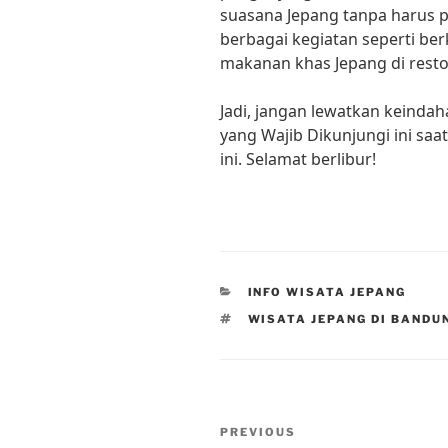
suasana Jepang tanpa harus 
berbagai kegiatan seperti be
makanan khas Jepang di resto
Jadi, jangan lewatkan keinda
yang Wajib Dikunjungi ini sa
ini. Selamat berlibur!
CATEGORIES
INFO WISATA JEPANG
TAGS
WISATA JEPANG DI BANDU
Post
Previous
PREVIOUS