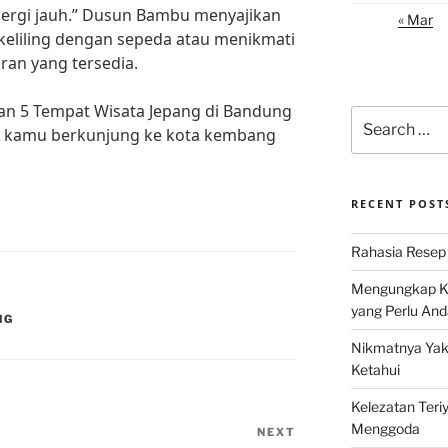
pergi jauh.” Dusun Bambu menyajikan
« Mar
rkeliling dengan sepeda atau menikmati
ran yang tersedia.
han 5 Tempat Wisata Jepang di Bandung
Search
at kamu berkunjung ke kota kembang
for:
RECENT POST
Rahasia Resep 
Mengungkap Ke
yang Perlu And
NG
Nikmatnya Yaki
Ketahui
Kelezatan Teri
Menggoda
NEXT
Next