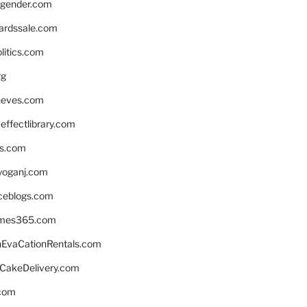
gender.com
ardssale.com
litics.com
rg
neves.com
ffectlibrary.com
ns.com
yoganj.com
rceblogs.com
ames365.com
EvaCationRentals.com
rCakeDelivery.com
.com