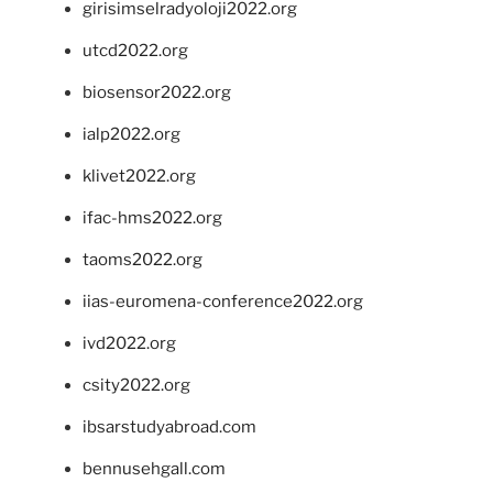
girisimselradyoloji2022.org
utcd2022.org
biosensor2022.org
ialp2022.org
klivet2022.org
ifac-hms2022.org
taoms2022.org
iias-euromena-conference2022.org
ivd2022.org
csity2022.org
ibsarstudyabroad.com
bennusehgall.com