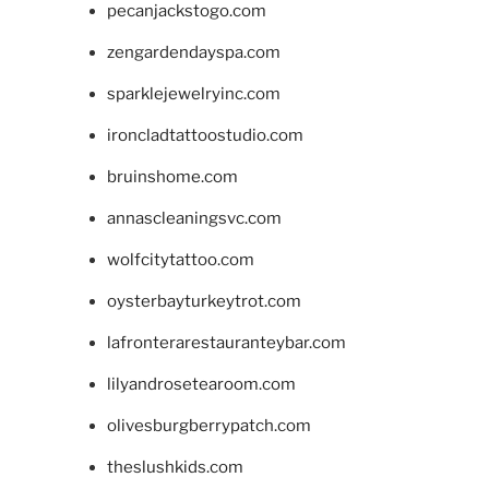
pecanjackstogo.com
zengardendayspa.com
sparklejewelryinc.com
ironcladtattoostudio.com
bruinshome.com
annascleaningsvc.com
wolfcitytattoo.com
oysterbayturkeytrot.com
lafronterarestauranteybar.com
lilyandrosetearoom.com
olivesburgberrypatch.com
theslushkids.com