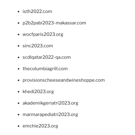
isth2022.com
p2b2pabi2023-makassar.com
wocfparis2023.org
sinc2023.com
scdlqatar2022-qa.com
thecolumbiagrill.com
provisionscheeseandwineshoppe.com
khedi2023.org
akademikgeriatri2023.org
marmarapediatri2023.org
emchie2023.org