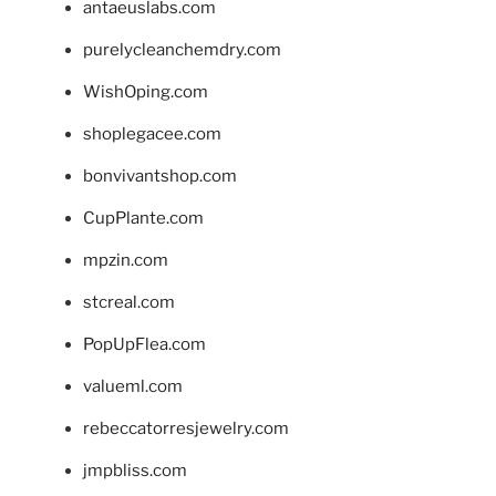
antaeuslabs.com
purelycleanchemdry.com
WishOping.com
shoplegacee.com
bonvivantshop.com
CupPlante.com
mpzin.com
stcreal.com
PopUpFlea.com
valueml.com
rebeccatorresjewelry.com
jmpbliss.com