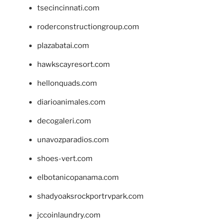
tsecincinnati.com
roderconstructiongroup.com
plazabatai.com
hawkscayresort.com
hellonquads.com
diarioanimales.com
decogaleri.com
unavozparadios.com
shoes-vert.com
elbotanicopanama.com
shadyoaksrockportrvpark.com
jccoinlaundry.com