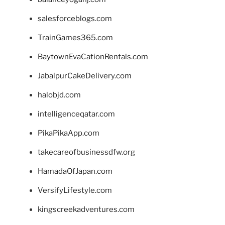
salesforceblogs.com
TrainGames365.com
BaytownEvaCationRentals.com
JabalpurCakeDelivery.com
halobjd.com
intelligenceqatar.com
PikaPikaApp.com
takecareofbusinessdfw.org
HamadaOfJapan.com
VersifyLifestyle.com
kingscreekadventures.com