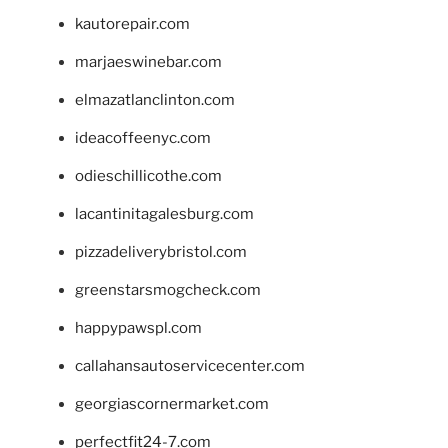
kautorepair.com
marjaeswinebar.com
elmazatlanclinton.com
ideacoffeenyc.com
odieschillicothe.com
lacantinitagalesburg.com
pizzadeliverybristol.com
greenstarsmogcheck.com
happypawspl.com
callahansautoservicecenter.com
georgiascornermarket.com
perfectfit24-7.com