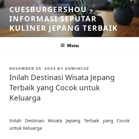
Skip
CUESBURGERSHOU –
to
INFORMASI SEPUTAR
content
KULINER JEPANG TERBAIK
Menu
POSTED
NOVEMBER 25, 2024
BY
ADMINCUE
ON
Inilah Destinasi Wisata Jepang
Terbaik yang Cocok untuk
Keluarga
Inilah Destinasi Wisata Jepang Terbaik yang Cocok
untuk Keluarga