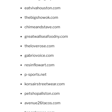
eatvivahouston.com
thebigshowok.com
chimeandstave.com
greatwallseafoodny.com
theloverose.com
gabriovoice.com
resinflowart.com
p-sports.net
korsairstreetwear.com
petshopallston.com
avenue26tacos.com