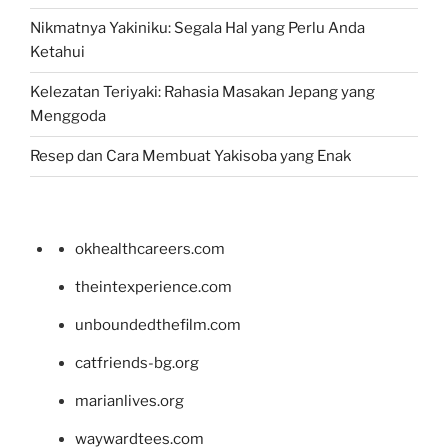
Nikmatnya Yakiniku: Segala Hal yang Perlu Anda
Ketahui
Kelezatan Teriyaki: Rahasia Masakan Jepang yang
Menggoda
Resep dan Cara Membuat Yakisoba yang Enak
okhealthcareers.com
theintexperience.com
unboundedthefilm.com
catfriends-bg.org
marianlives.org
waywardtees.com