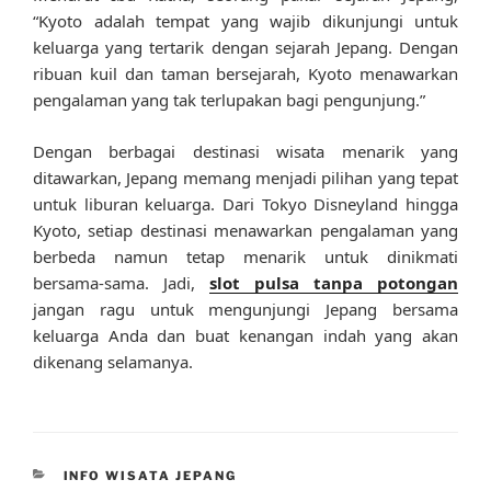
“Kyoto adalah tempat yang wajib dikunjungi untuk
keluarga yang tertarik dengan sejarah Jepang. Dengan
ribuan kuil dan taman bersejarah, Kyoto menawarkan
pengalaman yang tak terlupakan bagi pengunjung.”
Dengan berbagai destinasi wisata menarik yang
ditawarkan, Jepang memang menjadi pilihan yang tepat
untuk liburan keluarga. Dari Tokyo Disneyland hingga
Kyoto, setiap destinasi menawarkan pengalaman yang
berbeda namun tetap menarik untuk dinikmati
bersama-sama. Jadi,
slot pulsa tanpa potongan
jangan ragu untuk mengunjungi Jepang bersama
keluarga Anda dan buat kenangan indah yang akan
dikenang selamanya.
CATEGORIES
INFO WISATA JEPANG