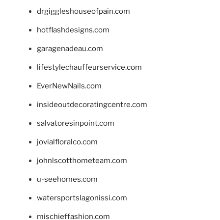
drgiggleshouseofpain.com
hotflashdesigns.com
garagenadeau.com
lifestylechauffeurservice.com
EverNewNails.com
insideoutdecoratingcentre.com
salvatoresinpoint.com
jovialfloralco.com
johnlscotthometeam.com
u-seehomes.com
watersportslagonissi.com
mischieffashion.com