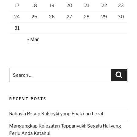
17
18
19
20
21
22
23
24
25
26
27
28
29
30
31
« Mar
Search
Search
for:
RECENT POSTS
Rahasia Resep Sukiayki yang Enak dan Lezat
Mengungkap Kelezatan Teppanyaki: Segala Hal yang
Perlu Anda Ketahui