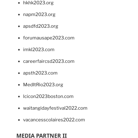
hkhk2023.org
napm2023.org
apsdfd2023.org
forumausape2023.com
imkl2023.com
careerfaircsd2023.com
apsth2023.com
MedItRio2023.org
lcicon2023boston.com
waitangidayfestival2022.com
vacancesscolaires2022.com
MEDIA PARTNER II