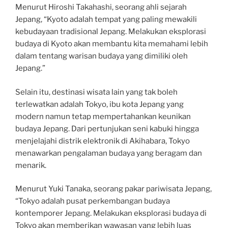
Menurut Hiroshi Takahashi, seorang ahli sejarah
Jepang, “Kyoto adalah tempat yang paling mewakili
kebudayaan tradisional Jepang. Melakukan eksplorasi
budaya di Kyoto akan membantu kita memahami lebih
dalam tentang warisan budaya yang dimiliki oleh
Jepang.”
Selain itu, destinasi wisata lain yang tak boleh
terlewatkan adalah Tokyo, ibu kota Jepang yang
modern namun tetap mempertahankan keunikan
budaya Jepang. Dari pertunjukan seni kabuki hingga
menjelajahi distrik elektronik di Akihabara, Tokyo
menawarkan pengalaman budaya yang beragam dan
menarik.
Menurut Yuki Tanaka, seorang pakar pariwisata Jepang,
“Tokyo adalah pusat perkembangan budaya
kontemporer Jepang. Melakukan eksplorasi budaya di
Tokyo akan memberikan wawasan yang lebih luas