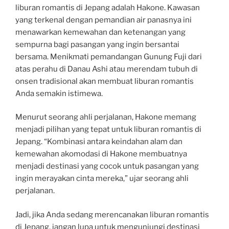
liburan romantis di Jepang adalah Hakone. Kawasan
yang terkenal dengan pemandian air panasnya ini
menawarkan kemewahan dan ketenangan yang
sempurna bagi pasangan yang ingin bersantai
bersama. Menikmati pemandangan Gunung Fuji dari
atas perahu di Danau Ashi atau merendam tubuh di
onsen tradisional akan membuat liburan romantis
Anda semakin istimewa.
Menurut seorang ahli perjalanan, Hakone memang
menjadi pilihan yang tepat untuk liburan romantis di
Jepang. “Kombinasi antara keindahan alam dan
kemewahan akomodasi di Hakone membuatnya
menjadi destinasi yang cocok untuk pasangan yang
ingin merayakan cinta mereka,” ujar seorang ahli
perjalanan.
Jadi, jika Anda sedang merencanakan liburan romantis
di Jepang, jangan lupa untuk mengunjungi destinasi