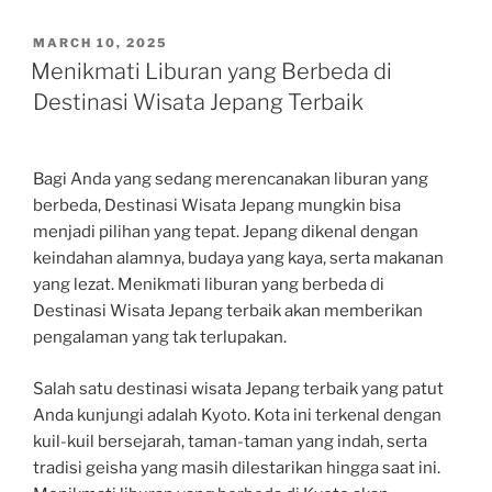
POSTED
MARCH 10, 2025
ON
Menikmati Liburan yang Berbeda di
Destinasi Wisata Jepang Terbaik
Bagi Anda yang sedang merencanakan liburan yang
berbeda, Destinasi Wisata Jepang mungkin bisa
menjadi pilihan yang tepat. Jepang dikenal dengan
keindahan alamnya, budaya yang kaya, serta makanan
yang lezat. Menikmati liburan yang berbeda di
Destinasi Wisata Jepang terbaik akan memberikan
pengalaman yang tak terlupakan.
Salah satu destinasi wisata Jepang terbaik yang patut
Anda kunjungi adalah Kyoto. Kota ini terkenal dengan
kuil-kuil bersejarah, taman-taman yang indah, serta
tradisi geisha yang masih dilestarikan hingga saat ini.