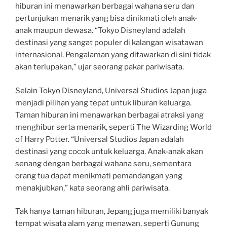
hiburan ini menawarkan berbagai wahana seru dan
pertunjukan menarik yang bisa dinikmati oleh anak-
anak maupun dewasa. “Tokyo Disneyland adalah
destinasi yang sangat populer di kalangan wisatawan
internasional. Pengalaman yang ditawarkan di sini tidak
akan terlupakan,” ujar seorang pakar pariwisata.
Selain Tokyo Disneyland, Universal Studios Japan juga
menjadi pilihan yang tepat untuk liburan keluarga.
Taman hiburan ini menawarkan berbagai atraksi yang
menghibur serta menarik, seperti The Wizarding World
of Harry Potter. “Universal Studios Japan adalah
destinasi yang cocok untuk keluarga. Anak-anak akan
senang dengan berbagai wahana seru, sementara
orang tua dapat menikmati pemandangan yang
menakjubkan,” kata seorang ahli pariwisata.
Tak hanya taman hiburan, Jepang juga memiliki banyak
tempat wisata alam yang menawan, seperti Gunung