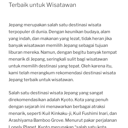
Terbaik untuk Wisatawan
Jepang merupakan salah satu destinasi wisata
terpopuler di dunia. Dengan keunikan budaya, alam
yang indah, dan makanan yang lezat, tidak heran jika
banyak wisatawan memilih Jepang sebagai tujuan
liburan mereka. Namun, dengan begitu banyak tempat
menarik di Jepang, seringkali sulit bagi wisatawan
untuk memilih destinasi yang tepat. Oleh karena itu,
kami telah merangkum rekomendasi destinasi wisata
Jepang terbaik untuk wisatawan.
Salah satu destinasi wisata Jepang yang sangat
direkomendasikan adalah Kyoto. Kota yang penuh
dengan sejarah ini menawarkan berbagai atraksi
menarik, seperti Kuil Kinkaku-ji, Kuil Fushimi Inari, dan
Arashiyama Bamboo Grove. Menurut pakar perjalanan
Lonely Planet, Kyoto merupakan “salah satu kota