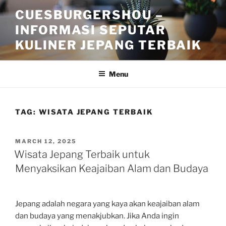
Skip
CUESBURGERSHOU –
to
INFORMASI SEPUTAR
content
KULINER JEPANG TERBAIK
Menu
TAG:
WISATA JEPANG TERBAIK
POSTED
MARCH 12, 2025
ON
Wisata Jepang Terbaik untuk
Menyaksikan Keajaiban Alam dan Budaya
Jepang adalah negara yang kaya akan keajaiban alam
dan budaya yang menakjubkan. Jika Anda ingin