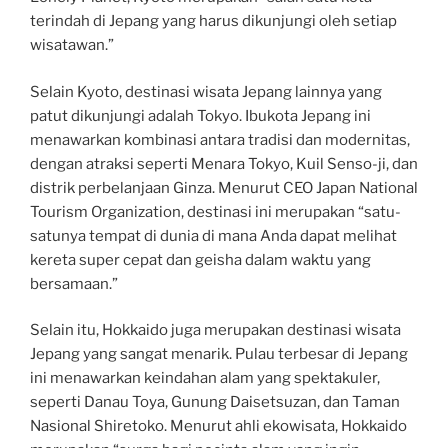
terindah di Jepang yang harus dikunjungi oleh setiap
wisatawan.”
Selain Kyoto, destinasi wisata Jepang lainnya yang
patut dikunjungi adalah Tokyo. Ibukota Jepang ini
menawarkan kombinasi antara tradisi dan modernitas,
dengan atraksi seperti Menara Tokyo, Kuil Senso-ji, dan
distrik perbelanjaan Ginza. Menurut CEO Japan National
Tourism Organization, destinasi ini merupakan “satu-
satunya tempat di dunia di mana Anda dapat melihat
kereta super cepat dan geisha dalam waktu yang
bersamaan.”
Selain itu, Hokkaido juga merupakan destinasi wisata
Jepang yang sangat menarik. Pulau terbesar di Jepang
ini menawarkan keindahan alam yang spektakuler,
seperti Danau Toya, Gunung Daisetsuzan, dan Taman
Nasional Shiretoko. Menurut ahli ekowisata, Hokkaido