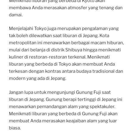
Menikmati liburan yang berbeda di Kyoto akan
membawa Anda merasakan atmosfer yang tenang dan
damai.
Menjelajahi Tokyo juga merupakan pengalaman yang
tak boleh dilewatkan saat liburan di Jepang. Kota
metropolitan ini menawarkan berbagai macam hiburan,
mulai dari belanja di distrik Shibuya hingga menikmati
kuliner di restoran-restoran terkenal. Menikmati
liburan yang berbeda di Tokyo akan membuat Anda
terkesan dengan kontras antara budaya tradisional dan
modern yang ada di Jepang.
Jangan lupa untuk mengunjungi Gunung Fuji saat
liburan di Jepang. Gunung berapi tertinggi di Jepang ini
menawarkan pemandangan alam yang spektakuler.
Menikmati liburan yang berbeda di Gunung Fuji akan
membuat Anda merasakan keajaiban alam yang luar
biasa.