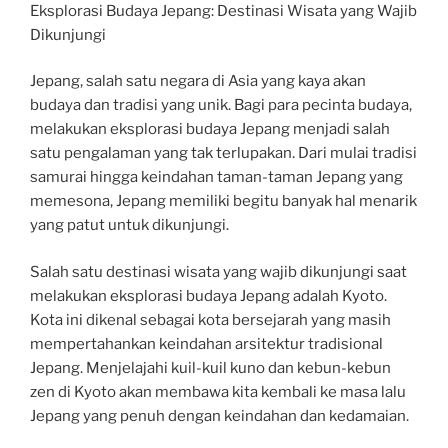
Eksplorasi Budaya Jepang: Destinasi Wisata yang Wajib
Dikunjungi
Jepang, salah satu negara di Asia yang kaya akan
budaya dan tradisi yang unik. Bagi para pecinta budaya,
melakukan eksplorasi budaya Jepang menjadi salah
satu pengalaman yang tak terlupakan. Dari mulai tradisi
samurai hingga keindahan taman-taman Jepang yang
memesona, Jepang memiliki begitu banyak hal menarik
yang patut untuk dikunjungi.
Salah satu destinasi wisata yang wajib dikunjungi saat
melakukan eksplorasi budaya Jepang adalah Kyoto.
Kota ini dikenal sebagai kota bersejarah yang masih
mempertahankan keindahan arsitektur tradisional
Jepang. Menjelajahi kuil-kuil kuno dan kebun-kebun
zen di Kyoto akan membawa kita kembali ke masa lalu
Jepang yang penuh dengan keindahan dan kedamaian.