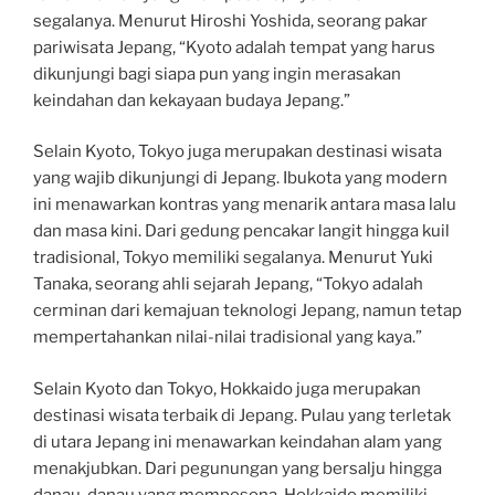
segalanya. Menurut Hiroshi Yoshida, seorang pakar
pariwisata Jepang, “Kyoto adalah tempat yang harus
dikunjungi bagi siapa pun yang ingin merasakan
keindahan dan kekayaan budaya Jepang.”
Selain Kyoto, Tokyo juga merupakan destinasi wisata
yang wajib dikunjungi di Jepang. Ibukota yang modern
ini menawarkan kontras yang menarik antara masa lalu
dan masa kini. Dari gedung pencakar langit hingga kuil
tradisional, Tokyo memiliki segalanya. Menurut Yuki
Tanaka, seorang ahli sejarah Jepang, “Tokyo adalah
cerminan dari kemajuan teknologi Jepang, namun tetap
mempertahankan nilai-nilai tradisional yang kaya.”
Selain Kyoto dan Tokyo, Hokkaido juga merupakan
destinasi wisata terbaik di Jepang. Pulau yang terletak
di utara Jepang ini menawarkan keindahan alam yang
menakjubkan. Dari pegunungan yang bersalju hingga
danau-danau yang mempesona, Hokkaido memiliki