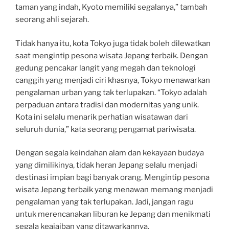
taman yang indah, Kyoto memiliki segalanya,” tambah
seorang ahli sejarah.
Tidak hanya itu, kota Tokyo juga tidak boleh dilewatkan
saat mengintip pesona wisata Jepang terbaik. Dengan
gedung pencakar langit yang megah dan teknologi
canggih yang menjadi ciri khasnya, Tokyo menawarkan
pengalaman urban yang tak terlupakan. “Tokyo adalah
perpaduan antara tradisi dan modernitas yang unik.
Kota ini selalu menarik perhatian wisatawan dari
seluruh dunia,” kata seorang pengamat pariwisata.
Dengan segala keindahan alam dan kekayaan budaya
yang dimilikinya, tidak heran Jepang selalu menjadi
destinasi impian bagi banyak orang. Mengintip pesona
wisata Jepang terbaik yang menawan memang menjadi
pengalaman yang tak terlupakan. Jadi, jangan ragu
untuk merencanakan liburan ke Jepang dan menikmati
segala keajaiban yang ditawarkannya.