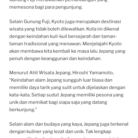
memesona bagi para pengunjung.
Selain Gunung Fuji, Kyoto juga merupakan destinasi
wisata yang tidak boleh dilewatkan. Kota ini dikenal
dengan keindahan kuil-kuil bersejarah dan taman-
taman tradisional yang menawan. Menjelajahi Kyoto
akan membawa kita kembali ke masa lalu Jepang yang
penuh dengan keanggunan dan keindahan.
Menurut Ahli Wisata Jepang, Hiroshi Yamamoto,
“Keindahan alam Jepang sungguh luar biasa dan
memiliki daya tarik yang sulit untuk dijelaskan dengan
kata-kata. Setiap sudut Jepang memiliki pesona yang
unik dan memikat bagi siapa saja yang datang
berkunjung.”
Selain alam dan budaya yang kaya, Jepang juga terkenal
dengan kuliner yang lezat dan unik. Tak lengkap