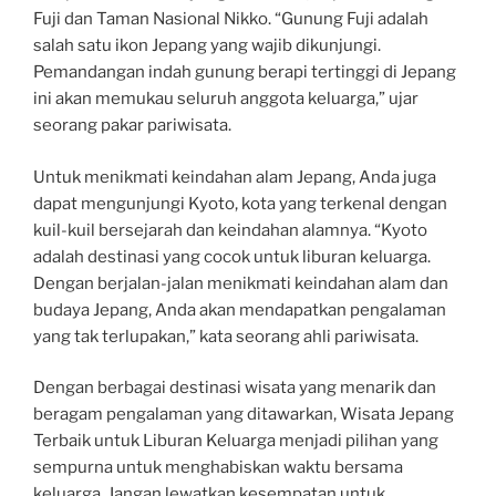
Fuji dan Taman Nasional Nikko. “Gunung Fuji adalah
salah satu ikon Jepang yang wajib dikunjungi.
Pemandangan indah gunung berapi tertinggi di Jepang
ini akan memukau seluruh anggota keluarga,” ujar
seorang pakar pariwisata.
Untuk menikmati keindahan alam Jepang, Anda juga
dapat mengunjungi Kyoto, kota yang terkenal dengan
kuil-kuil bersejarah dan keindahan alamnya. “Kyoto
adalah destinasi yang cocok untuk liburan keluarga.
Dengan berjalan-jalan menikmati keindahan alam dan
budaya Jepang, Anda akan mendapatkan pengalaman
yang tak terlupakan,” kata seorang ahli pariwisata.
Dengan berbagai destinasi wisata yang menarik dan
beragam pengalaman yang ditawarkan, Wisata Jepang
Terbaik untuk Liburan Keluarga menjadi pilihan yang
sempurna untuk menghabiskan waktu bersama
keluarga. Jangan lewatkan kesempatan untuk