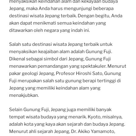
menyaksikan keindahan alam dan kekayaan budaya
Jepang, maka Anda harus mengunjungi beberapa
destinasi wisata Jepang terbaik. Dengan begitu, Anda
akan dapat menikmati semua keindahan yang
ditawarkan oleh negara yang indah ini.
Salah satu destinasi wisata Jepang terbaik untuk
menyaksikan keajaiban alam adalah Gunung Fuji.
Dikenal sebagai simbol dari Jepang, Gunung Fuji
menawarkan pemandangan yang spektakuler. Menurut
pakar geologi Jepang, Profesor Hiroshi Sato, Gunung
Fuji merupakan salah satu gunung berapi tertinggi di
Jepang yang memiliki keindahan alam yang
menakjubkan.
Selain Gunung Fuji, Jepang juga memiliki banyak
tempat wisata budaya yang menarik. Kyoto, misalnya,
adalah kota yang kaya akan sejarah dan budaya Jepang.
Menurut ahli sejarah Jepang, Dr. Akiko Yamamoto,