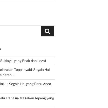
Search
S
Sukiayki yang Enak dan Lezat
lezatan Teppanyaki: Segala Hal
a Ketahui
niku: Segala Hal yang Perlu Anda
yaki: Rahasia Masakan Jepang yang