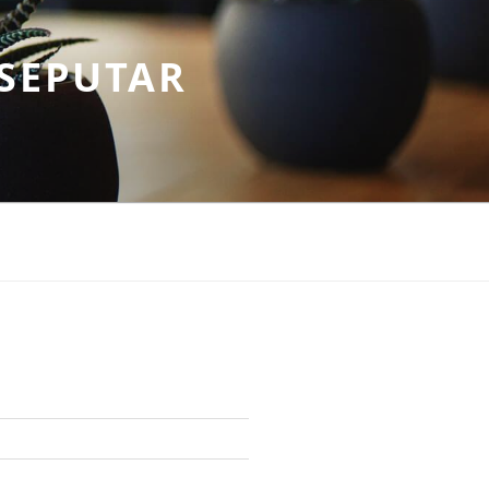
SEPUTAR