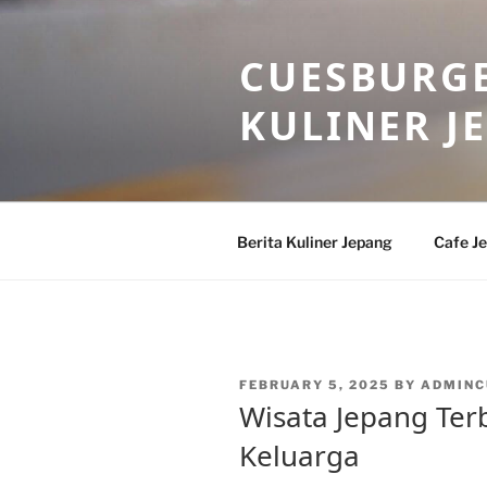
Skip
to
CUESBURGE
content
KULINER J
Berita Kuliner Jepang
Cafe J
POSTED
FEBRUARY 5, 2025
BY
ADMINC
ON
Wisata Jepang Ter
Keluarga