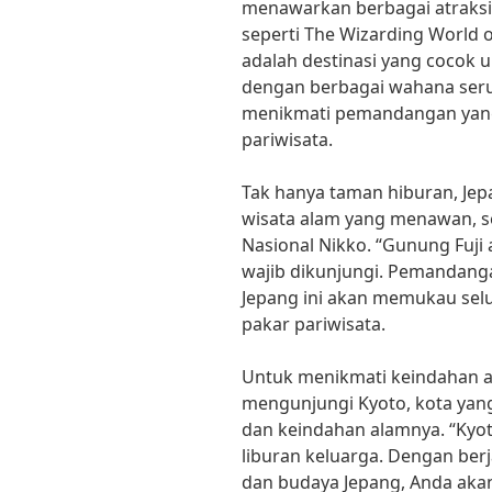
menawarkan berbagai atraksi
seperti The Wizarding World of
adalah destinasi yang cocok 
dengan berbagai wahana seru
menikmati pemandangan yang
pariwisata.
Tak hanya taman hiburan, Jep
wisata alam yang menawan, s
Nasional Nikko. “Gunung Fuji 
wajib dikunjungi. Pemandanga
Jepang ini akan memukau selu
pakar pariwisata.
Untuk menikmati keindahan a
mengunjungi Kyoto, kota yang 
dan keindahan alamnya. “Kyot
liburan keluarga. Dengan ber
dan budaya Jepang, Anda ak