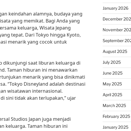
January 2026
gan keindahan alamnya, budaya yang
December 20
wisata yang memikat. Bagi Anda yang
ersama keluarga, Wisata Jepang
November 20
 yang tepat. Dari Tokyo hingga Kyoto,
September 20
nasi menarik yang cocok untuk
August 2025
July 2025
b dikunjungi saat liburan keluarga di
and. Taman hiburan ini menawarkan
June 2025
tunjukan menarik yang bisa dinikmati
. “Tokyo Disneyland adalah destinasi
May 2025
gan wisatawan internasional.
April 2025
 sini tidak akan terlupakan,” ujar
March 2025
February 2025
ersal Studios Japan juga menjadi
ran keluarga. Taman hiburan ini
January 2025