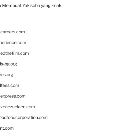
a Membuat Yakisoba yang Enak
hcareers.com
xperience.com
edthefilm.com
ds-bg.org
ves.org
tees.com
rsexpress.com
venezuelaen.com
oodfoodcorporation.com
nnt.com