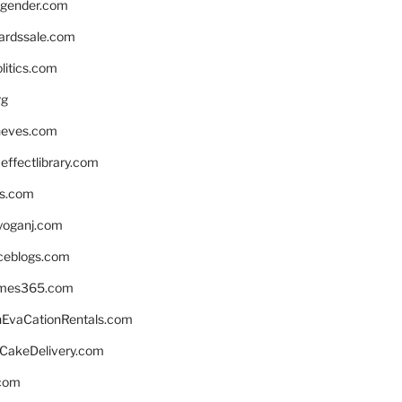
gender.com
ardssale.com
litics.com
rg
neves.com
ffectlibrary.com
ns.com
yoganj.com
rceblogs.com
ames365.com
EvaCationRentals.com
rCakeDelivery.com
.com