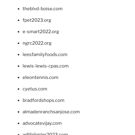
theblvd-boise.com
fpet2023.org
e-smart2022.org
ngrc2022.org
leesfamilyfoods.com
lewis-lewis-cpas.com
eleontennis.com
cyetus.com
bradfordshops.com
almadenranchsanjose.com
advocatevijay.com
adlibilimler2023.com