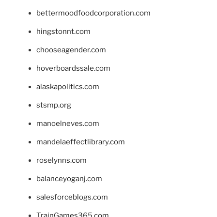
bettermoodfoodcorporation.com
hingstonnt.com
chooseagender.com
hoverboardssale.com
alaskapolitics.com
stsmp.org
manoelneves.com
mandelaeffectlibrary.com
roselynns.com
balanceyoganj.com
salesforceblogs.com
TrainGames365.com