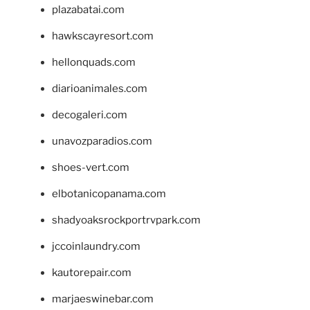
plazabatai.com
hawkscayresort.com
hellonquads.com
diarioanimales.com
decogaleri.com
unavozparadios.com
shoes-vert.com
elbotanicopanama.com
shadyoaksrockportrvpark.com
jccoinlaundry.com
kautorepair.com
marjaeswinebar.com