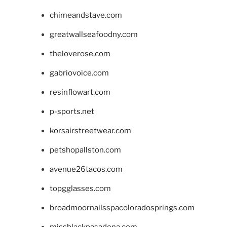
chimeandstave.com
greatwallseafoodny.com
theloverose.com
gabriovoice.com
resinflowart.com
p-sports.net
korsairstreetwear.com
petshopallston.com
avenue26tacos.com
topgglasses.com
broadmoornailsspacoloradosprings.com