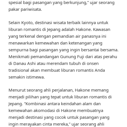
spesial bagi pasangan yang berkunjung,” ujar seorang
pakar pariwisata.
Selain Kyoto, destinasi wisata terbaik lainnya untuk
liburan romantis di Jepang adalah Hakone. Kawasan
yang terkenal dengan pemandian air panasnya ini
menawarkan kemewahan dan ketenangan yang
sempurna bagi pasangan yang ingin bersantai bersama.
Menikmati pemandangan Gunung Fuji dari atas perahu
di Danau Ashi atau merendam tubuh di onsen
tradisional akan membuat liburan romantis Anda
semakin istimewa.
Menurut seorang ahli perjalanan, Hakone memang
menjadi pilihan yang tepat untuk liburan romantis di
Jepang. “Kombinasi antara keindahan alam dan
kemewahan akomodasi di Hakone membuatnya
menjadi destinasi yang cocok untuk pasangan yang
ingin merayakan cinta mereka,” ujar seorang ahli