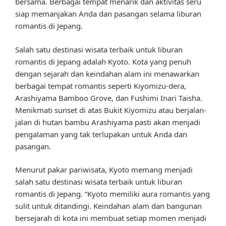
bersama. Berbagai tempat menarik dan aktivitas seru
siap memanjakan Anda dan pasangan selama liburan
romantis di Jepang.
Salah satu destinasi wisata terbaik untuk liburan
romantis di Jepang adalah Kyoto. Kota yang penuh
dengan sejarah dan keindahan alam ini menawarkan
berbagai tempat romantis seperti Kiyomizu-dera,
Arashiyama Bamboo Grove, dan Fushimi Inari Taisha.
Menikmati sunset di atas Bukit Kiyomizu atau berjalan-
jalan di hutan bambu Arashiyama pasti akan menjadi
pengalaman yang tak terlupakan untuk Anda dan
pasangan.
Menurut pakar pariwisata, Kyoto memang menjadi
salah satu destinasi wisata terbaik untuk liburan
romantis di Jepang. “Kyoto memiliki aura romantis yang
sulit untuk ditandingi. Keindahan alam dan bangunan
bersejarah di kota ini membuat setiap momen menjadi