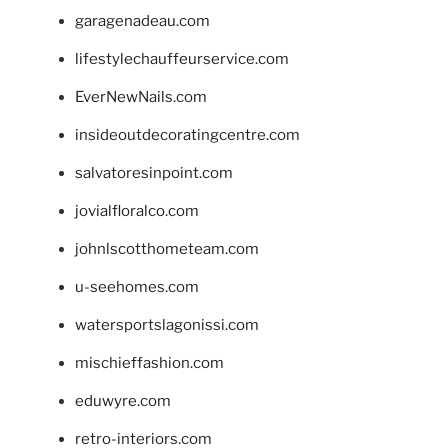
garagenadeau.com
lifestylechauffeurservice.com
EverNewNails.com
insideoutdecoratingcentre.com
salvatoresinpoint.com
jovialfloralco.com
johnlscotthometeam.com
u-seehomes.com
watersportslagonissi.com
mischieffashion.com
eduwyre.com
retro-interiors.com