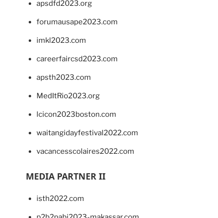
apsdfd2023.org
forumausape2023.com
imkl2023.com
careerfaircsd2023.com
apsth2023.com
MedItRio2023.org
lcicon2023boston.com
waitangidayfestival2022.com
vacancesscolaires2022.com
MEDIA PARTNER II
isth2022.com
p2b2pabi2023-makassar.com