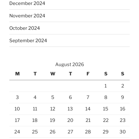
December 2024
November 2024
October 2024
September 2024
August 2026
M
T
W
T
F
S
S
1
2
3
4
5
6
7
8
9
10
11
12
13
14
15
16
17
18
19
20
21
22
23
24
25
26
27
28
29
30