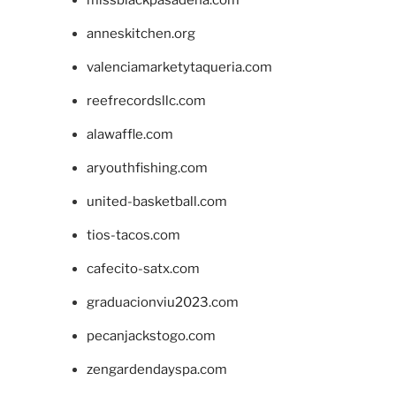
missblackpasadena.com
anneskitchen.org
valenciamarketytaqueria.com
reefrecordsllc.com
alawaffle.com
aryouthfishing.com
united-basketball.com
tios-tacos.com
cafecito-satx.com
graduacionviu2023.com
pecanjackstogo.com
zengardendayspa.com