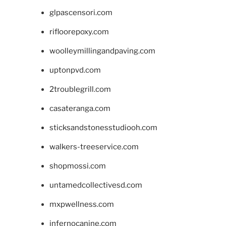
glpascensori.com
rifloorepoxy.com
woolleymillingandpaving.com
uptonpvd.com
2troublegrill.com
casateranga.com
sticksandstonesstudiooh.com
walkers-treeservice.com
shopmossi.com
untamedcollectivesd.com
mxpwellness.com
infernocanine.com