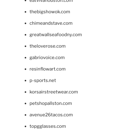
eatvivahouston.com
thebigshowok.com
chimeandstave.com
greatwallseafoodny.com
theloverose.com
gabriovoice.com
resinflowart.com
p-sports.net
korsairstreetwear.com
petshopallston.com
avenue26tacos.com
topgglasses.com