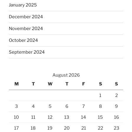
January 2025
December 2024
November 2024
October 2024
September 2024
August 2026
M
T
W
T
F
S
S
1
2
3
4
5
6
7
8
9
10
11
12
13
14
15
16
17
18
19
20
21
22
23