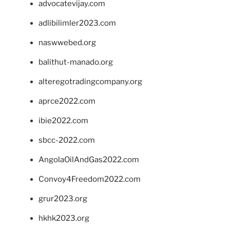
advocatevijay.com
adlibilimler2023.com
naswwebed.org
balithut-manado.org
alteregotradingcompany.org
aprce2022.com
ibie2022.com
sbcc-2022.com
AngolaOilAndGas2022.com
Convoy4Freedom2022.com
grur2023.org
hkhk2023.org