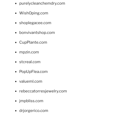
purelycleanchemdry.com
WishOping.com
shoplegacee.com
bonvivantshop.com
CupPlante.com
mpzin.com
stcreal.com
PopUpFlea.com
valueml.com
rebeccatorresjewelry.com
jmpbliss.com
drjorgerico.com