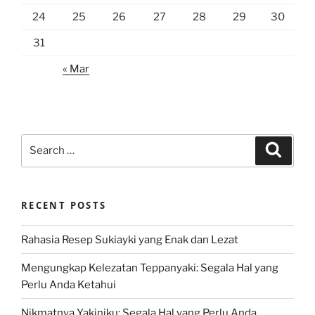
24
25
26
27
28
29
30
31
« Mar
Search
Search
for:
RECENT POSTS
Rahasia Resep Sukiayki yang Enak dan Lezat
Mengungkap Kelezatan Teppanyaki: Segala Hal yang
Perlu Anda Ketahui
Nikmatnya Yakiniku: Segala Hal yang Perlu Anda