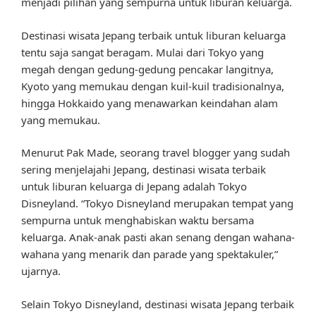
menjadi pilihan yang sempurna untuk liburan keluarga.
Destinasi wisata Jepang terbaik untuk liburan keluarga
tentu saja sangat beragam. Mulai dari Tokyo yang
megah dengan gedung-gedung pencakar langitnya,
Kyoto yang memukau dengan kuil-kuil tradisionalnya,
hingga Hokkaido yang menawarkan keindahan alam
yang memukau.
Menurut Pak Made, seorang travel blogger yang sudah
sering menjelajahi Jepang, destinasi wisata terbaik
untuk liburan keluarga di Jepang adalah Tokyo
Disneyland. “Tokyo Disneyland merupakan tempat yang
sempurna untuk menghabiskan waktu bersama
keluarga. Anak-anak pasti akan senang dengan wahana-
wahana yang menarik dan parade yang spektakuler,”
ujarnya.
Selain Tokyo Disneyland, destinasi wisata Jepang terbaik