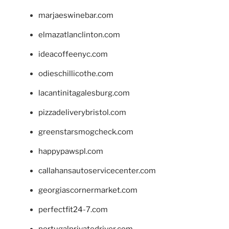
marjaeswinebar.com
elmazatlanclinton.com
ideacoffeenyc.com
odieschillicothe.com
lacantinitagalesburg.com
pizzadeliverybristol.com
greenstarsmogcheck.com
happypawspl.com
callahansautoservicecenter.com
georgiascornermarket.com
perfectfit24-7.com