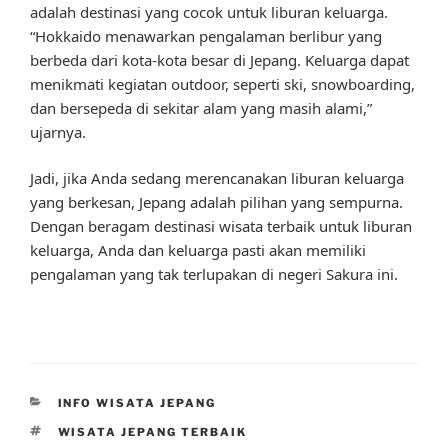
adalah destinasi yang cocok untuk liburan keluarga.
“Hokkaido menawarkan pengalaman berlibur yang
berbeda dari kota-kota besar di Jepang. Keluarga dapat
menikmati kegiatan outdoor, seperti ski, snowboarding,
dan bersepeda di sekitar alam yang masih alami,”
ujarnya.
Jadi, jika Anda sedang merencanakan liburan keluarga
yang berkesan, Jepang adalah pilihan yang sempurna.
Dengan beragam destinasi wisata terbaik untuk liburan
keluarga, Anda dan keluarga pasti akan memiliki
pengalaman yang tak terlupakan di negeri Sakura ini.
CATEGORIES
INFO WISATA JEPANG
TAGS
WISATA JEPANG TERBAIK