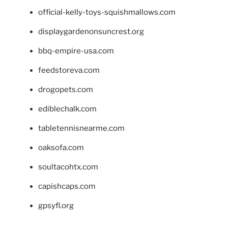
official-kelly-toys-squishmallows.com
displaygardenonsuncrest.org
bbq-empire-usa.com
feedstoreva.com
drogopets.com
ediblechalk.com
tabletennisnearme.com
oaksofa.com
soultacohtx.com
capishcaps.com
gpsyfl.org