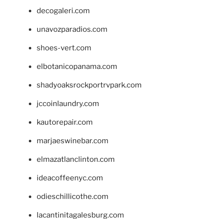
decogaleri.com
unavozparadios.com
shoes-vert.com
elbotanicopanama.com
shadyoaksrockportrvpark.com
jccoinlaundry.com
kautorepair.com
marjaeswinebar.com
elmazatlanclinton.com
ideacoffeenyc.com
odieschillicothe.com
lacantinitagalesburg.com