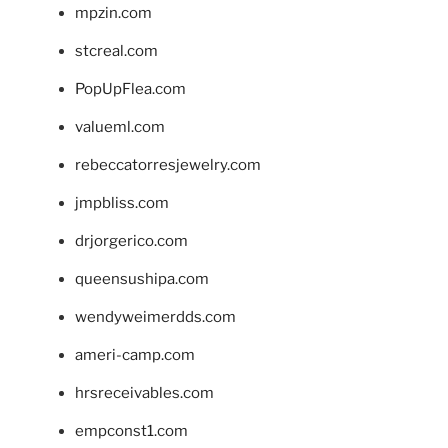
mpzin.com
stcreal.com
PopUpFlea.com
valueml.com
rebeccatorresjewelry.com
jmpbliss.com
drjorgerico.com
queensushipa.com
wendyweimerdds.com
ameri-camp.com
hrsreceivables.com
empconst1.com