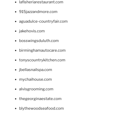
lafisheriarestaurant.com
915jazzandmore.com
aguadulce-countryfair.com
jakehovis.com
bosswingsduluth.com
birminghamautocare.com
tonyscountrykitchen.com
jbellasnailspa.com
mychaihouse.com
alvisgrooming.com
thegeorginaestate.com
blythewoodseafood.com