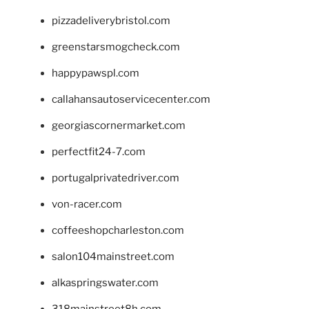
pizzadeliverybristol.com
greenstarsmogcheck.com
happypawspl.com
callahansautoservicecenter.com
georgiascornermarket.com
perfectfit24-7.com
portugalprivatedriver.com
von-racer.com
coffeeshopcharleston.com
salon104mainstreet.com
alkaspringswater.com
318mainstreet8h.com