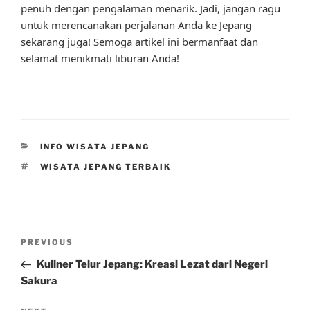
penuh dengan pengalaman menarik. Jadi, jangan ragu
untuk merencanakan perjalanan Anda ke Jepang
sekarang juga! Semoga artikel ini bermanfaat dan
selamat menikmati liburan Anda!
CATEGORIES
INFO WISATA JEPANG
TAGS
WISATA JEPANG TERBAIK
Post
Previous
PREVIOUS
navigation
Post
Kuliner Telur Jepang: Kreasi Lezat dari Negeri
Sakura