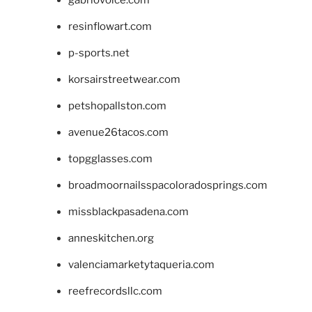
gabriovoice.com
resinflowart.com
p-sports.net
korsairstreetwear.com
petshopallston.com
avenue26tacos.com
topgglasses.com
broadmoornailsspacoloradosprings.com
missblackpasadena.com
anneskitchen.org
valenciamarketytaqueria.com
reefrecordsllc.com