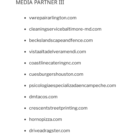
MEDIA PARTNER III
vwrepairarlington.com
cleaningservicebaltimore-md.com
beckslandscapeandfence.com
vistaaltadelveramendi.com
coastlinecateringnc.com
cuesburgershouston.com
psicologiaespecializadaencampeche.com
dmtacos.com
crescentstreetprinting.com
hornopizza.com
driveadragster.com