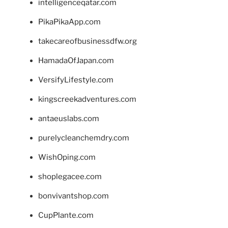
intelligenceqatar.com
PikaPikaApp.com
takecareofbusinessdfw.org
HamadaOfJapan.com
VersifyLifestyle.com
kingscreekadventures.com
antaeuslabs.com
purelycleanchemdry.com
WishOping.com
shoplegacee.com
bonvivantshop.com
CupPlante.com