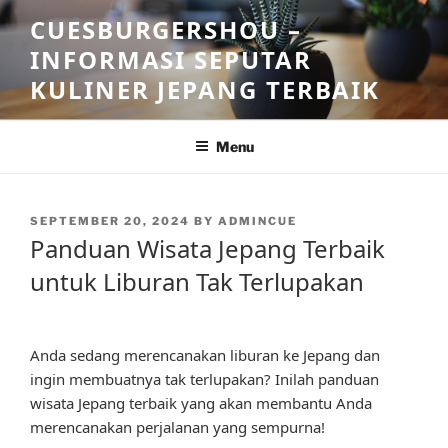
Skip
CUESBURGERSHOU –
to
INFORMASI SEPUTAR
content
KULINER JEPANG TERBAIK
Menu
POSTED
SEPTEMBER 20, 2024
BY
ADMINCUE
ON
Panduan Wisata Jepang Terbaik
untuk Liburan Tak Terlupakan
Anda sedang merencanakan liburan ke Jepang dan
ingin membuatnya tak terlupakan? Inilah panduan
wisata Jepang terbaik yang akan membantu Anda
merencanakan perjalanan yang sempurna!