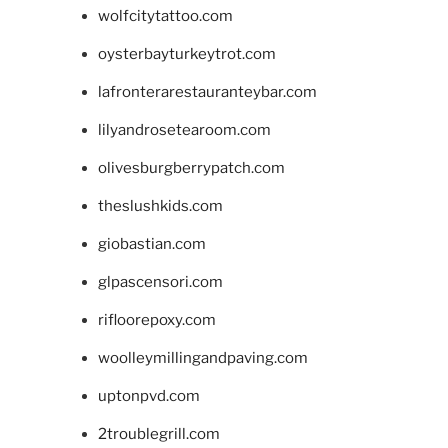
wolfcitytattoo.com
oysterbayturkeytrot.com
lafronterarestauranteybar.com
lilyandrosetearoom.com
olivesburgberrypatch.com
theslushkids.com
giobastian.com
glpascensori.com
rifloorepoxy.com
woolleymillingandpaving.com
uptonpvd.com
2troublegrill.com