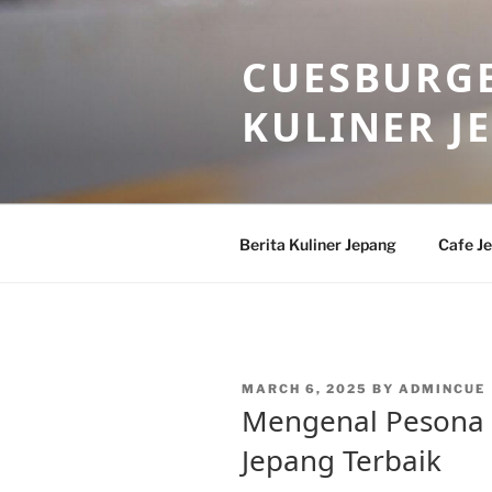
Skip
to
CUESBURGE
content
KULINER J
Berita Kuliner Jepang
Cafe J
POSTED
MARCH 6, 2025
BY
ADMINCUE
ON
Mengenal Pesona 
Jepang Terbaik