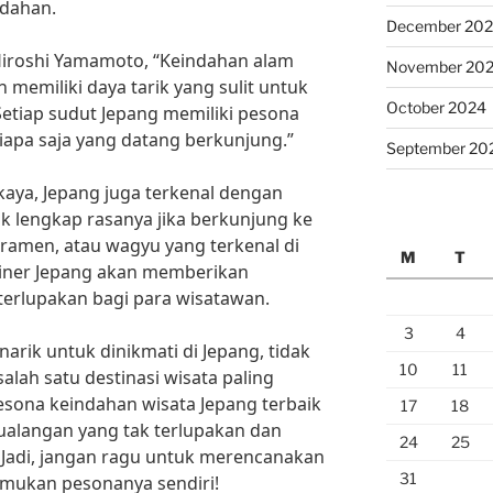
dahan.
December 20
Hiroshi Yamamoto, “Keindahan alam
November 20
 memiliki daya tarik yang sulit untuk
October 2024
Setiap sudut Jepang memiliki pesona
iapa saja yang datang berkunjung.”
September 20
kaya, Jepang juga terkenal dengan
Tak lengkap rasanya jika berkunjung ke
 ramen, atau wagyu yang terkenal di
M
T
liner Jepang akan memberikan
terlupakan bagi para wisatawan.
3
4
rik untuk dinikmati di Jepang, tidak
10
11
salah satu destinasi wisata paling
esona keindahan wisata Jepang terbaik
17
18
alangan yang tak terlupakan dan
24
25
adi, jangan ragu untuk merencanakan
31
emukan pesonanya sendiri!