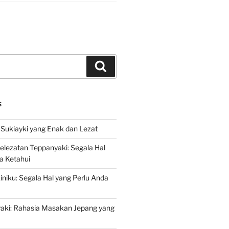
Search
S
Sukiayki yang Enak dan Lezat
lezatan Teppanyaki: Segala Hal
a Ketahui
niku: Segala Hal yang Perlu Anda
yaki: Rahasia Masakan Jepang yang