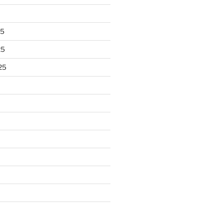
25
25
25