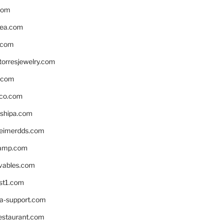
com
ea.com
.com
torresjewelry.com
s.com
ico.com
shipa.com
eimerdds.com
camp.com
ivables.com
st1.com
la-support.com
estaurant.com