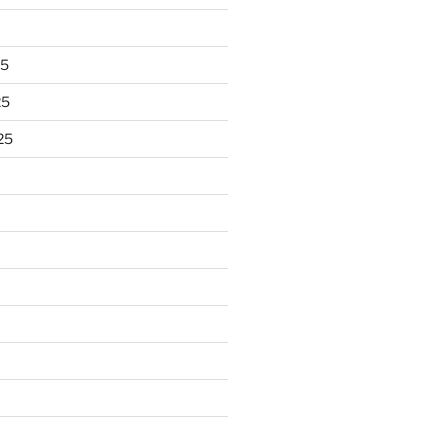
25
25
25