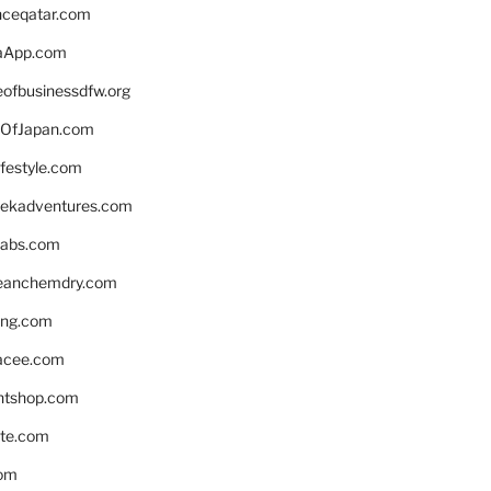
enceqatar.com
aApp.com
eofbusinessdfw.org
OfJapan.com
ifestyle.com
eekadventures.com
labs.com
leanchemdry.com
ing.com
acee.com
ntshop.com
te.com
om