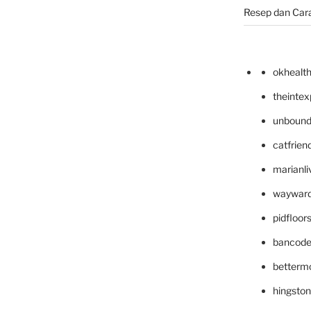
Resep dan Car
okhealt
theinte
unbound
catfrien
marianli
wayward
pidfloo
bancode
betterm
hingsto