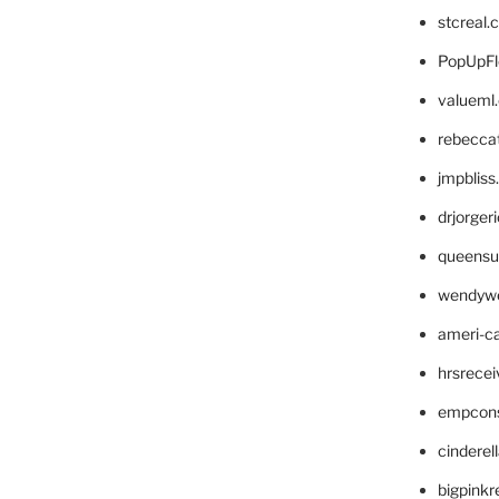
stcreal.
PopUpFl
valueml
rebecca
jmpblis
drjorger
queensu
wendyw
ameri-
hrsrece
empcon
cinderel
bigpinkr