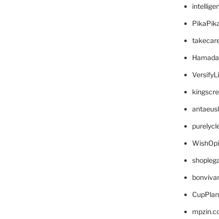
intellig
PikaPik
takecar
Hamada
VersifyL
kingscr
antaeus
purelyc
WishOp
shopleg
bonviva
CupPlan
mpzin.c