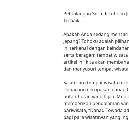
Petualangan Seru di Tohoku 
Terbaik
Apakah Anda sedang mencari 
Jepang? Tohoku adalah pilih
ini terkenal dengan keinda
serta beragam tempat wisata 
artikel ini, kita akan membah
dan menyusuri tempat wisata 
Salah satu tempat wisata ter
Danau ini merupakan danau ter
hutan-hutan yang hijau. Menj
memberikan pengalaman yang
pariwisata, “Danau Towada ada
bagi para wisatawan yang ing