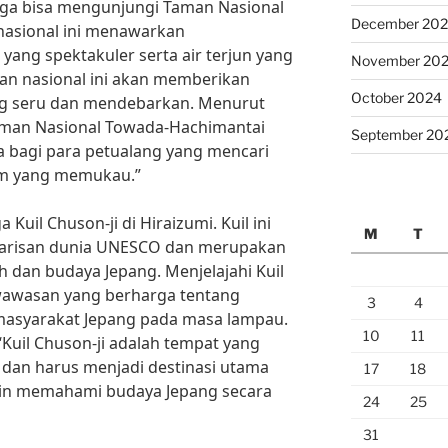
uga bisa mengunjungi Taman Nasional
December 20
asional ini menawarkan
ng spektakuler serta air terjun yang
November 20
n nasional ini akan memberikan
October 2024
g seru dan mendebarkan. Menurut
Taman Nasional Towada-Hachimantai
September 20
 bagi para petualang yang mencari
am yang memukau.”
a Kuil Chuson-ji di Hiraizumi. Kuil ini
M
T
warisan dunia UNESCO dan merupakan
h dan budaya Jepang. Menjelajahi Kuil
wawasan yang berharga tentang
3
4
masyarakat Jepang pada masa lampau.
10
11
Kuil Chuson-ji adalah tempat yang
 dan harus menjadi destinasi utama
17
18
gin memahami budaya Jepang secara
24
25
31