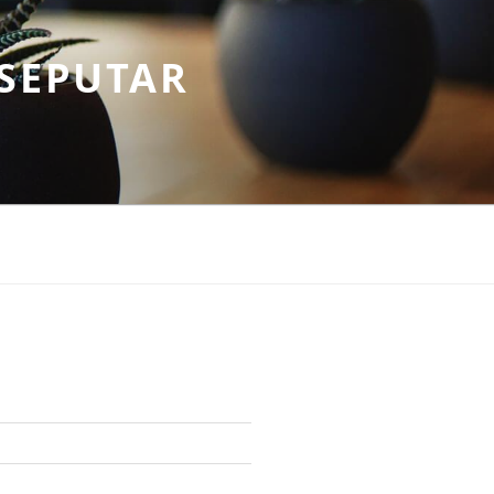
SEPUTAR