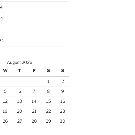
24
24
24
August 2026
W
T
F
S
S
1
2
5
6
7
8
9
12
13
14
15
16
19
20
21
22
23
26
27
28
29
30