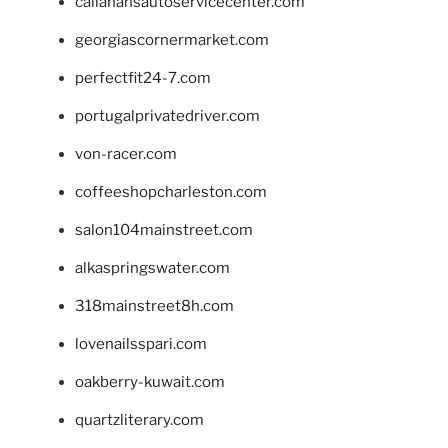
callahansautoservicecenter.com
georgiascornermarket.com
perfectfit24-7.com
portugalprivatedriver.com
von-racer.com
coffeeshopcharleston.com
salon104mainstreet.com
alkaspringswater.com
318mainstreet8h.com
lovenailsspari.com
oakberry-kuwait.com
quartzliterary.com