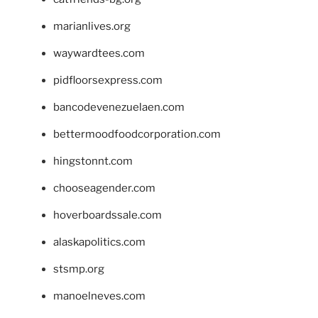
marianlives.org
waywardtees.com
pidfloorsexpress.com
bancodevenezuelaen.com
bettermoodfoodcorporation.com
hingstonnt.com
chooseagender.com
hoverboardssale.com
alaskapolitics.com
stsmp.org
manoelneves.com