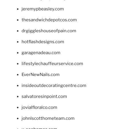
jeremypbeasley.com
thesandwichdepotcos.com
drgiggleshouseofpain.com
hotflashdesigns.com
garagenadeau.com
lifestylechauffeurservice.com
EverNewNails.com
insideoutdecoratingcentre.com
salvatoresinpoint.com
jovialfloralco.com
johnlscotthometeam.com