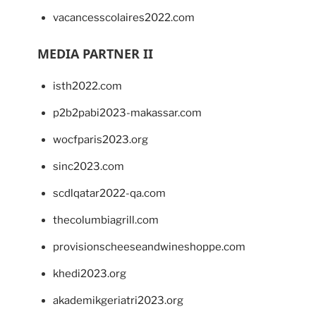
vacancesscolaires2022.com
MEDIA PARTNER II
isth2022.com
p2b2pabi2023-makassar.com
wocfparis2023.org
sinc2023.com
scdlqatar2022-qa.com
thecolumbiagrill.com
provisionscheeseandwineshoppe.com
khedi2023.org
akademikgeriatri2023.org