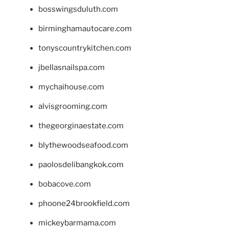
bosswingsduluth.com
birminghamautocare.com
tonyscountrykitchen.com
jbellasnailspa.com
mychaihouse.com
alvisgrooming.com
thegeorginaestate.com
blythewoodseafood.com
paolosdelibangkok.com
bobacove.com
phoone24brookfield.com
mickeybarmama.com