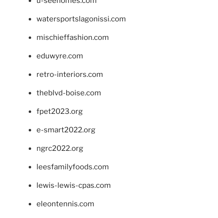
u-seehomes.com
watersportslagonissi.com
mischieffashion.com
eduwyre.com
retro-interiors.com
theblvd-boise.com
fpet2023.org
e-smart2022.org
ngrc2022.org
leesfamilyfoods.com
lewis-lewis-cpas.com
eleontennis.com