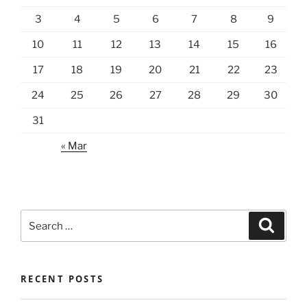
3
4
5
6
7
8
9
10
11
12
13
14
15
16
17
18
19
20
21
22
23
24
25
26
27
28
29
30
31
« Mar
Search
Search
for:
RECENT POSTS