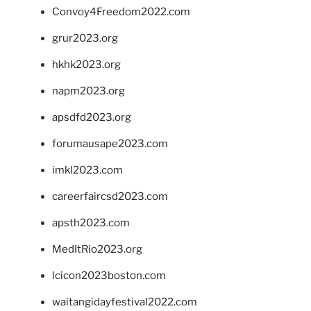
Convoy4Freedom2022.com
grur2023.org
hkhk2023.org
napm2023.org
apsdfd2023.org
forumausape2023.com
imkl2023.com
careerfaircsd2023.com
apsth2023.com
MedItRio2023.org
lcicon2023boston.com
waitangidayfestival2022.com