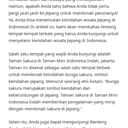
Namun, apakah Anda tahu bahwa Anda tidak perlu
pergi jauh-jauh ke Jepang untuk menikmati pesonanya?
Ya, Anda bisa menemukan keindahan wisata Jepang di
Indonesia! Di artikel ini, kami akan membahas tentang
tempat-tempat terbaik yang harus Anda kunjungi untuk
menyelami keindahan wisata Jepang di Indonesia.
Salah satu tempat yang wajib Anda kunjungi adalah
Taman Sakura di Taman Mini Indonesia Indah, Jakarta.
Taman ini dikenal sebagai salah satu tempat terbaik
untuk menikmati keindahan bunga sakura, simbol
keindahan Jepang. Menurut seorang ahli botani, “Bunga
sakura merupakan simbol keindahan dan
keberuntungan di Jepang. Taman Sakura di Taman Mini
Indonesia Indah memberikan pengalaman yang mirip
dengan menikmati sakura di Jepang.”
Selain itu, Anda juga dapat mengunjungi Benteng