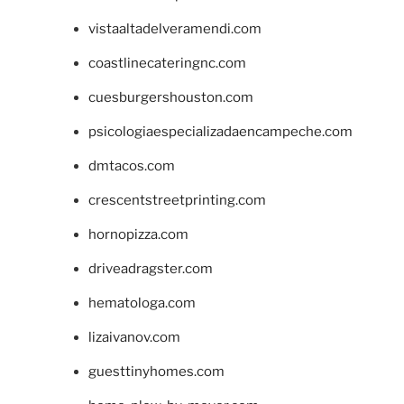
vistaaltadelveramendi.com
coastlinecateringnc.com
cuesburgershouston.com
psicologiaespecializadaencampeche.com
dmtacos.com
crescentstreetprinting.com
hornopizza.com
driveadragster.com
hematologa.com
lizaivanov.com
guesttinyhomes.com