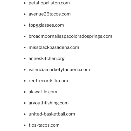
petshopallston.com
avenue26tacos.com
topgglasses.com
broadmoornailsspacoloradosprings.com
missblackpasadena.com
anneskitchen.org
valenciamarketytaqueria.com
reefrecordsllc.com
alawaffle.com
aryouthfishing.com
united-basketball.com
tios-tacos.com