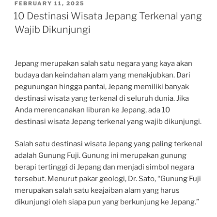
POSTED
FEBRUARY 11, 2025
ON
10 Destinasi Wisata Jepang Terkenal yang
Wajib Dikunjungi
Jepang merupakan salah satu negara yang kaya akan
budaya dan keindahan alam yang menakjubkan. Dari
pegunungan hingga pantai, Jepang memiliki banyak
destinasi wisata yang terkenal di seluruh dunia. Jika
Anda merencanakan liburan ke Jepang, ada 10
destinasi wisata Jepang terkenal yang wajib dikunjungi.
Salah satu destinasi wisata Jepang yang paling terkenal
adalah Gunung Fuji. Gunung ini merupakan gunung
berapi tertinggi di Jepang dan menjadi simbol negara
tersebut. Menurut pakar geologi, Dr. Sato, “Gunung Fuji
merupakan salah satu keajaiban alam yang harus
dikunjungi oleh siapa pun yang berkunjung ke Jepang.”