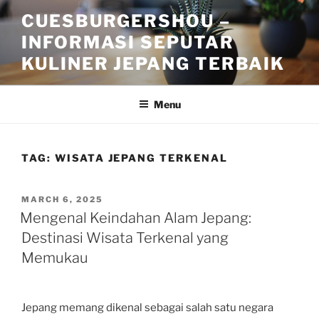
Skip
CUESBURGERSHOU –
to
INFORMASI SEPUTAR
content
KULINER JEPANG TERBAIK
Menu
TAG:
WISATA JEPANG TERKENAL
POSTED
MARCH 6, 2025
ON
Mengenal Keindahan Alam Jepang:
Destinasi Wisata Terkenal yang
Memukau
Jepang memang dikenal sebagai salah satu negara