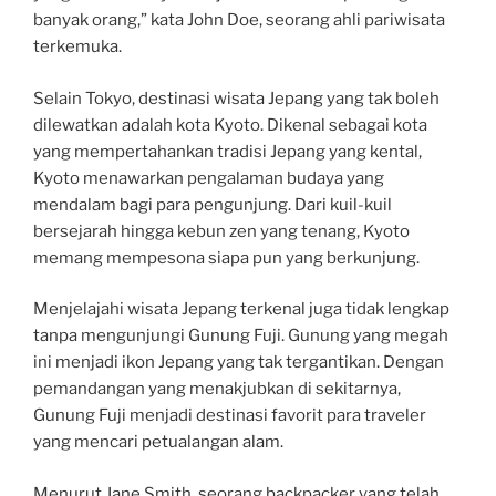
banyak orang,” kata John Doe, seorang ahli pariwisata
terkemuka.
Selain Tokyo, destinasi wisata Jepang yang tak boleh
dilewatkan adalah kota Kyoto. Dikenal sebagai kota
yang mempertahankan tradisi Jepang yang kental,
Kyoto menawarkan pengalaman budaya yang
mendalam bagi para pengunjung. Dari kuil-kuil
bersejarah hingga kebun zen yang tenang, Kyoto
memang mempesona siapa pun yang berkunjung.
Menjelajahi wisata Jepang terkenal juga tidak lengkap
tanpa mengunjungi Gunung Fuji. Gunung yang megah
ini menjadi ikon Jepang yang tak tergantikan. Dengan
pemandangan yang menakjubkan di sekitarnya,
Gunung Fuji menjadi destinasi favorit para traveler
yang mencari petualangan alam.
Menurut Jane Smith, seorang backpacker yang telah