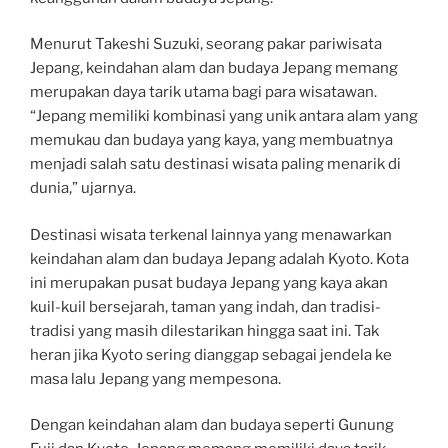
Menurut Takeshi Suzuki, seorang pakar pariwisata
Jepang, keindahan alam dan budaya Jepang memang
merupakan daya tarik utama bagi para wisatawan.
“Jepang memiliki kombinasi yang unik antara alam yang
memukau dan budaya yang kaya, yang membuatnya
menjadi salah satu destinasi wisata paling menarik di
dunia,” ujarnya.
Destinasi wisata terkenal lainnya yang menawarkan
keindahan alam dan budaya Jepang adalah Kyoto. Kota
ini merupakan pusat budaya Jepang yang kaya akan
kuil-kuil bersejarah, taman yang indah, dan tradisi-
tradisi yang masih dilestarikan hingga saat ini. Tak
heran jika Kyoto sering dianggap sebagai jendela ke
masa lalu Jepang yang mempesona.
Dengan keindahan alam dan budaya seperti Gunung