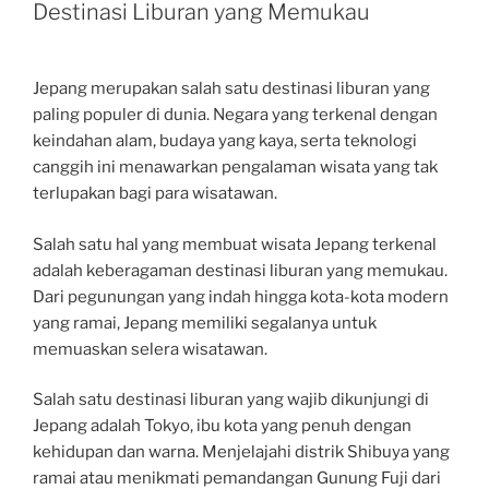
Destinasi Liburan yang Memukau
Jepang merupakan salah satu destinasi liburan yang
paling populer di dunia. Negara yang terkenal dengan
keindahan alam, budaya yang kaya, serta teknologi
canggih ini menawarkan pengalaman wisata yang tak
terlupakan bagi para wisatawan.
Salah satu hal yang membuat wisata Jepang terkenal
adalah keberagaman destinasi liburan yang memukau.
Dari pegunungan yang indah hingga kota-kota modern
yang ramai, Jepang memiliki segalanya untuk
memuaskan selera wisatawan.
Salah satu destinasi liburan yang wajib dikunjungi di
Jepang adalah Tokyo, ibu kota yang penuh dengan
kehidupan dan warna. Menjelajahi distrik Shibuya yang
ramai atau menikmati pemandangan Gunung Fuji dari