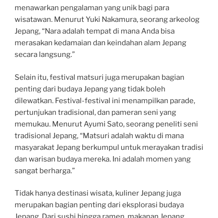
menawarkan pengalaman yang unik bagi para
wisatawan. Menurut Yuki Nakamura, seorang arkeolog
Jepang, “Nara adalah tempat di mana Anda bisa
merasakan kedamaian dan keindahan alam Jepang
secara langsung.”
Selain itu, festival matsuri juga merupakan bagian
penting dari budaya Jepang yang tidak boleh
dilewatkan. Festival-festival ini menampilkan parade,
pertunjukan tradisional, dan pameran seni yang
memukau. Menurut Ayumi Sato, seorang peneliti seni
tradisional Jepang, “Matsuri adalah waktu di mana
masyarakat Jepang berkumpul untuk merayakan tradisi
dan warisan budaya mereka. Ini adalah momen yang
sangat berharga.”
Tidak hanya destinasi wisata, kuliner Jepang juga
merupakan bagian penting dari eksplorasi budaya
Jepang. Dari sushi hingga ramen, makanan Jepang