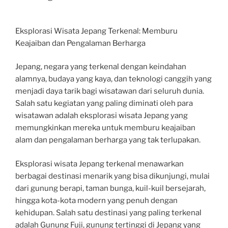
Eksplorasi Wisata Jepang Terkenal: Memburu
Keajaiban dan Pengalaman Berharga
Jepang, negara yang terkenal dengan keindahan
alamnya, budaya yang kaya, dan teknologi canggih yang
menjadi daya tarik bagi wisatawan dari seluruh dunia.
Salah satu kegiatan yang paling diminati oleh para
wisatawan adalah eksplorasi wisata Jepang yang
memungkinkan mereka untuk memburu keajaiban
alam dan pengalaman berharga yang tak terlupakan.
Eksplorasi wisata Jepang terkenal menawarkan
berbagai destinasi menarik yang bisa dikunjungi, mulai
dari gunung berapi, taman bunga, kuil-kuil bersejarah,
hingga kota-kota modern yang penuh dengan
kehidupan. Salah satu destinasi yang paling terkenal
adalah Gunung Fuji, gunung tertinggi di Jepang yang