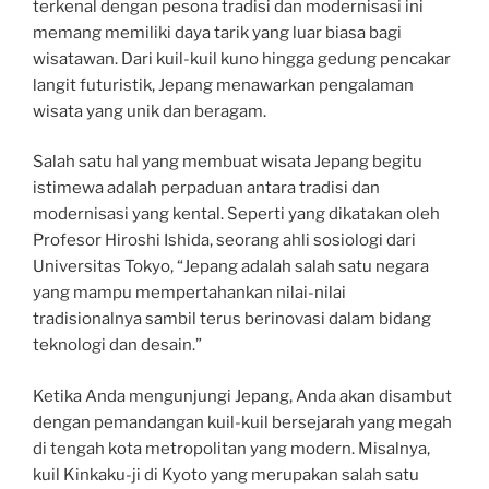
terkenal dengan pesona tradisi dan modernisasi ini
memang memiliki daya tarik yang luar biasa bagi
wisatawan. Dari kuil-kuil kuno hingga gedung pencakar
langit futuristik, Jepang menawarkan pengalaman
wisata yang unik dan beragam.
Salah satu hal yang membuat wisata Jepang begitu
istimewa adalah perpaduan antara tradisi dan
modernisasi yang kental. Seperti yang dikatakan oleh
Profesor Hiroshi Ishida, seorang ahli sosiologi dari
Universitas Tokyo, “Jepang adalah salah satu negara
yang mampu mempertahankan nilai-nilai
tradisionalnya sambil terus berinovasi dalam bidang
teknologi dan desain.”
Ketika Anda mengunjungi Jepang, Anda akan disambut
dengan pemandangan kuil-kuil bersejarah yang megah
di tengah kota metropolitan yang modern. Misalnya,
kuil Kinkaku-ji di Kyoto yang merupakan salah satu