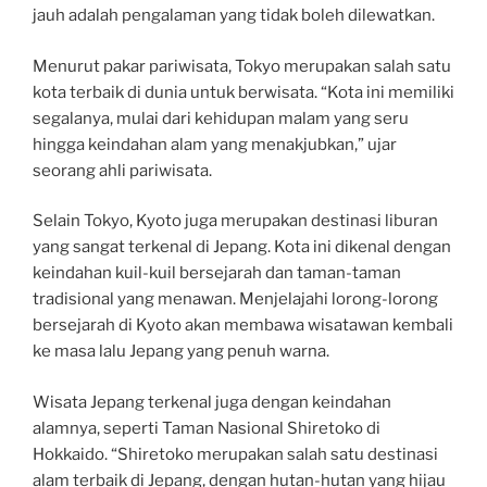
jauh adalah pengalaman yang tidak boleh dilewatkan.
Menurut pakar pariwisata, Tokyo merupakan salah satu
kota terbaik di dunia untuk berwisata. “Kota ini memiliki
segalanya, mulai dari kehidupan malam yang seru
hingga keindahan alam yang menakjubkan,” ujar
seorang ahli pariwisata.
Selain Tokyo, Kyoto juga merupakan destinasi liburan
yang sangat terkenal di Jepang. Kota ini dikenal dengan
keindahan kuil-kuil bersejarah dan taman-taman
tradisional yang menawan. Menjelajahi lorong-lorong
bersejarah di Kyoto akan membawa wisatawan kembali
ke masa lalu Jepang yang penuh warna.
Wisata Jepang terkenal juga dengan keindahan
alamnya, seperti Taman Nasional Shiretoko di
Hokkaido. “Shiretoko merupakan salah satu destinasi
alam terbaik di Jepang, dengan hutan-hutan yang hijau