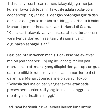
Tidak hanya sushi dan ramen, takoyaki juga menjadi
kuliner favorit di Jepang. Takoyaki adalah bola-bola
adonan tepung yang diisi dengan potongan gurita dan
dimasak dengan teknik khusus hingga berbentuk bulat.
Menurut pemilik kedai takoyaki terkenal di Osaka,
“Kunci dari takoyaki yang enak adalah tekstur adonan
yang kenyal dan gurih serta gurita segar yang
digunakan sebagai isian.”
Bagi pecinta makanan manis, tidak bisa melewatkan
melon pan saat berkunjung ke Jepang. Melon pan
merupakan roti manis yang dilapisi dengan lapisan gula
dan memiliki tekstur renyah di luar namun lembut di
dalamnya. Menurut penjual melon pan di Tokyo,
“Rahasia dari melon pan yang enak terletak pada
proses pembuatan roti yang teliti dan penggunaan
mentega berkualitas tinggi.”
Jadi, saat berkunjung ke Jepang jangan lupa untuk