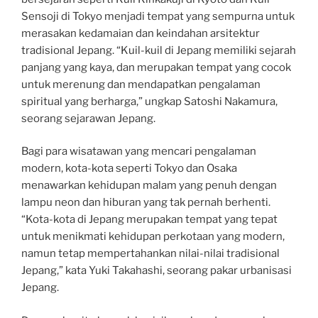
Sensoji di Tokyo menjadi tempat yang sempurna untuk
merasakan kedamaian dan keindahan arsitektur
tradisional Jepang. “Kuil-kuil di Jepang memiliki sejarah
panjang yang kaya, dan merupakan tempat yang cocok
untuk merenung dan mendapatkan pengalaman
spiritual yang berharga,” ungkap Satoshi Nakamura,
seorang sejarawan Jepang.
Bagi para wisatawan yang mencari pengalaman
modern, kota-kota seperti Tokyo dan Osaka
menawarkan kehidupan malam yang penuh dengan
lampu neon dan hiburan yang tak pernah berhenti.
“Kota-kota di Jepang merupakan tempat yang tepat
untuk menikmati kehidupan perkotaan yang modern,
namun tetap mempertahankan nilai-nilai tradisional
Jepang,” kata Yuki Takahashi, seorang pakar urbanisasi
Jepang.