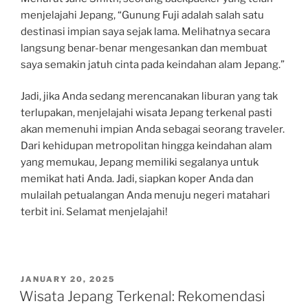
menjelajahi Jepang, “Gunung Fuji adalah salah satu
destinasi impian saya sejak lama. Melihatnya secara
langsung benar-benar mengesankan dan membuat
saya semakin jatuh cinta pada keindahan alam Jepang.”
Jadi, jika Anda sedang merencanakan liburan yang tak
terlupakan, menjelajahi wisata Jepang terkenal pasti
akan memenuhi impian Anda sebagai seorang traveler.
Dari kehidupan metropolitan hingga keindahan alam
yang memukau, Jepang memiliki segalanya untuk
memikat hati Anda. Jadi, siapkan koper Anda dan
mulailah petualangan Anda menuju negeri matahari
terbit ini. Selamat menjelajahi!
POSTED
JANUARY 20, 2025
ON
Wisata Jepang Terkenal: Rekomendasi