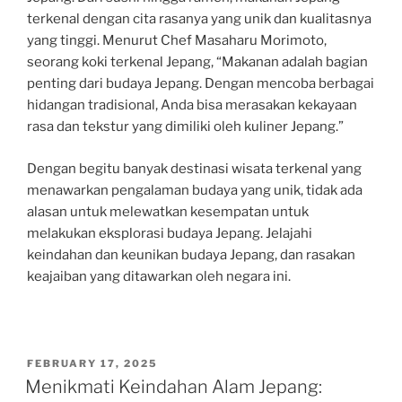
terkenal dengan cita rasanya yang unik dan kualitasnya
yang tinggi. Menurut Chef Masaharu Morimoto,
seorang koki terkenal Jepang, “Makanan adalah bagian
penting dari budaya Jepang. Dengan mencoba berbagai
hidangan tradisional, Anda bisa merasakan kekayaan
rasa dan tekstur yang dimiliki oleh kuliner Jepang.”
Dengan begitu banyak destinasi wisata terkenal yang
menawarkan pengalaman budaya yang unik, tidak ada
alasan untuk melewatkan kesempatan untuk
melakukan eksplorasi budaya Jepang. Jelajahi
keindahan dan keunikan budaya Jepang, dan rasakan
keajaiban yang ditawarkan oleh negara ini.
POSTED
FEBRUARY 17, 2025
ON
Menikmati Keindahan Alam Jepang: