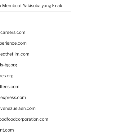
a Membuat Yakisoba yang Enak
hcareers.com
xperience.com
edthefilm.com
ds-bg.org
ves.org
tees.com
rsexpress.com
venezuelaen.com
oodfoodcorporation.com
nnt.com