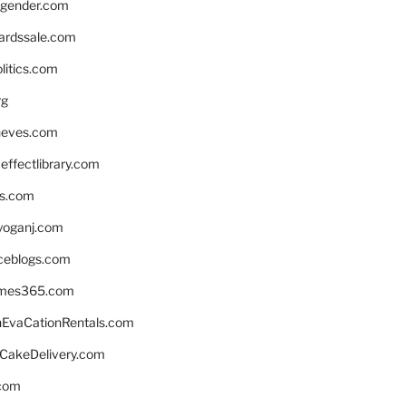
gender.com
ardssale.com
litics.com
rg
neves.com
ffectlibrary.com
ns.com
yoganj.com
rceblogs.com
ames365.com
EvaCationRentals.com
rCakeDelivery.com
.com