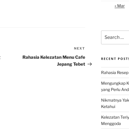
« Mar
L
Search
for:
NEXT
Next
Post
g
Rahasia Kelezatan Menu Cafe
RECENT POST
Jepang Tebet
Rahasia Resep 
Mengungkap Ke
yang Perlu And
Nikmatnya Yaki
Ketahui
Kelezatan Teri
Menggoda