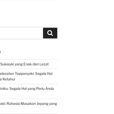
Search
S
Sukiayki yang Enak dan Lezat
lezatan Teppanyaki: Segala Hal
a Ketahui
niku: Segala Hal yang Perlu Anda
yaki: Rahasia Masakan Jepang yang