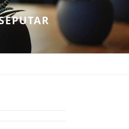
SEPUTAR