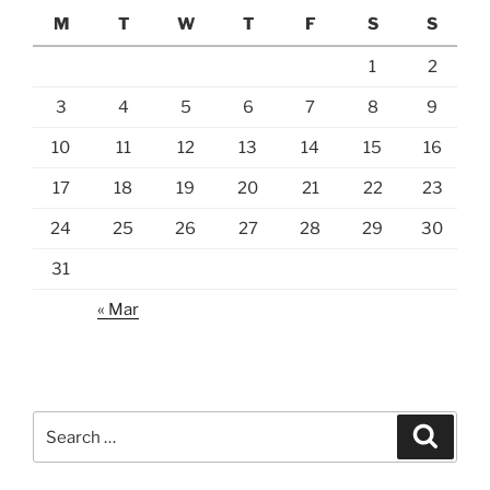
M
T
W
T
F
S
S
1
2
3
4
5
6
7
8
9
10
11
12
13
14
15
16
17
18
19
20
21
22
23
24
25
26
27
28
29
30
31
« Mar
Search
Search
for: