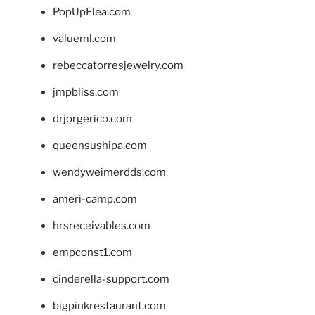
PopUpFlea.com
valueml.com
rebeccatorresjewelry.com
jmpbliss.com
drjorgerico.com
queensushipa.com
wendyweimerdds.com
ameri-camp.com
hrsreceivables.com
empconst1.com
cinderella-support.com
bigpinkrestaurant.com