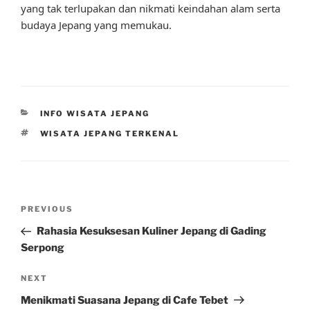
yang tak terlupakan dan nikmati keindahan alam serta
budaya Jepang yang memukau.
CATEGORIES
INFO WISATA JEPANG
TAGS
WISATA JEPANG TERKENAL
Post
Previous
PREVIOUS
navigation
Post
Rahasia Kesuksesan Kuliner Jepang di Gading
Serpong
Next
NEXT
Post
Menikmati Suasana Jepang di Cafe Tebet