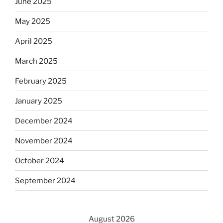
June 2025
May 2025
April 2025
March 2025
February 2025
January 2025
December 2024
November 2024
October 2024
September 2024
August 2026