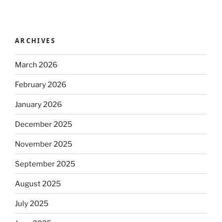
ARCHIVES
March 2026
February 2026
January 2026
December 2025
November 2025
September 2025
August 2025
July 2025