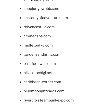
keepjudgewebb.com
anatomyofadventure.com
drivancastillo.com
cmmedspa.com
midletontkd.com
gardensandgrills.com
basilfoodwine.com
nikko-tochigi.net
caribbean-corner.com
bluemoongiftcards.com
rivercitysteampunkexpo.com