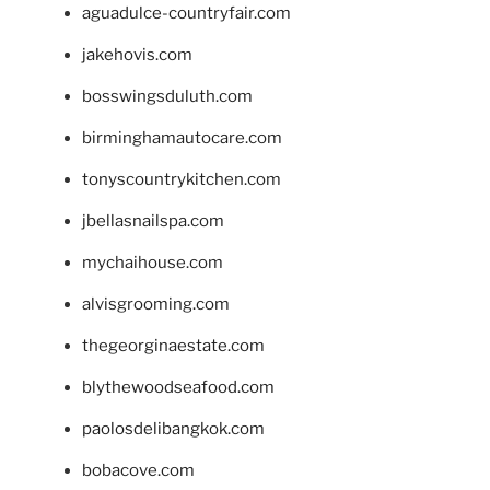
aguadulce-countryfair.com
jakehovis.com
bosswingsduluth.com
birminghamautocare.com
tonyscountrykitchen.com
jbellasnailspa.com
mychaihouse.com
alvisgrooming.com
thegeorginaestate.com
blythewoodseafood.com
paolosdelibangkok.com
bobacove.com