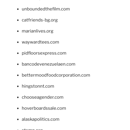
unboundedthefilm.com
catfriends-bg.org
marianlives.org
waywardtees.com
pidfloorsexpress.com
bancodevenezuelaen.com
bettermoodfoodcorporation.com
hingstonnt.com
chooseagender.com
hoverboardssale.com
alaskapolitics.com