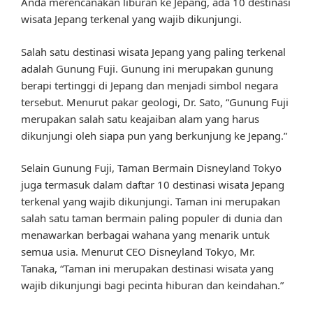
Anda merencanakan liburan ke Jepang, ada 10 destinasi
wisata Jepang terkenal yang wajib dikunjungi.
Salah satu destinasi wisata Jepang yang paling terkenal
adalah Gunung Fuji. Gunung ini merupakan gunung
berapi tertinggi di Jepang dan menjadi simbol negara
tersebut. Menurut pakar geologi, Dr. Sato, “Gunung Fuji
merupakan salah satu keajaiban alam yang harus
dikunjungi oleh siapa pun yang berkunjung ke Jepang.”
Selain Gunung Fuji, Taman Bermain Disneyland Tokyo
juga termasuk dalam daftar 10 destinasi wisata Jepang
terkenal yang wajib dikunjungi. Taman ini merupakan
salah satu taman bermain paling populer di dunia dan
menawarkan berbagai wahana yang menarik untuk
semua usia. Menurut CEO Disneyland Tokyo, Mr.
Tanaka, “Taman ini merupakan destinasi wisata yang
wajib dikunjungi bagi pecinta hiburan dan keindahan.”