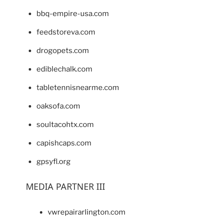
bbq-empire-usa.com
feedstoreva.com
drogopets.com
ediblechalk.com
tabletennisnearme.com
oaksofa.com
soultacohtx.com
capishcaps.com
gpsyfl.org
MEDIA PARTNER III
vwrepairarlington.com