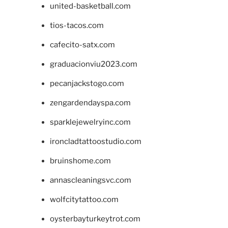
united-basketball.com
tios-tacos.com
cafecito-satx.com
graduacionviu2023.com
pecanjackstogo.com
zengardendayspa.com
sparklejewelryinc.com
ironcladtattoostudio.com
bruinshome.com
annascleaningsvc.com
wolfcitytattoo.com
oysterbayturkeytrot.com