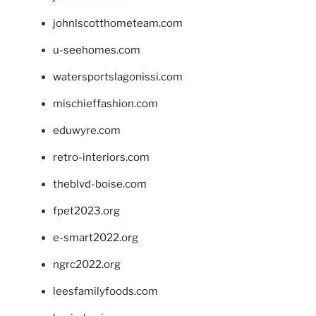
johnlscotthometeam.com
u-seehomes.com
watersportslagonissi.com
mischieffashion.com
eduwyre.com
retro-interiors.com
theblvd-boise.com
fpet2023.org
e-smart2022.org
ngrc2022.org
leesfamilyfoods.com