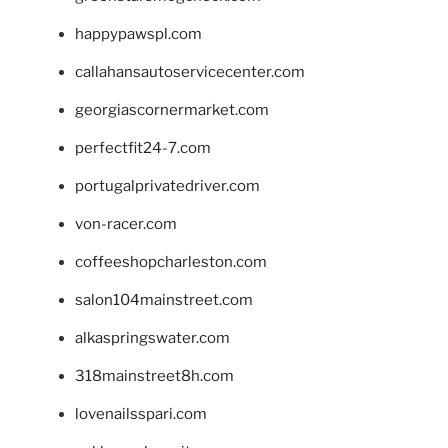
happypawspl.com
callahansautoservicecenter.com
georgiascornermarket.com
perfectfit24-7.com
portugalprivatedriver.com
von-racer.com
coffeeshopcharleston.com
salon104mainstreet.com
alkaspringswater.com
318mainstreet8h.com
lovenailsspari.com