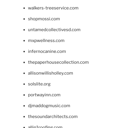
walkers-treeservice.com
shopmossi.com
untamedcollectivesd.com
mxpwellness.com
infernocanine.com
thepaperhousecollection.com
allisonwillisholley.com
solslite.org
portwayinn.com
djmaddogmusic.com
thesoundarchitects.com
allin1roofing.com