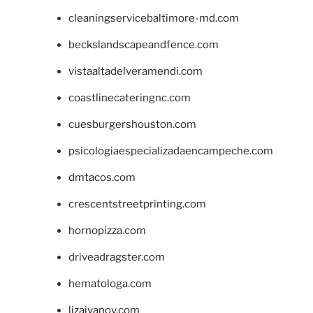
cleaningservicebaltimore-md.com
beckslandscapeandfence.com
vistaaltadelveramendi.com
coastlinecateringnc.com
cuesburgershouston.com
psicologiaespecializadaencampeche.com
dmtacos.com
crescentstreetprinting.com
hornopizza.com
driveadragster.com
hematologa.com
lizaivanov.com