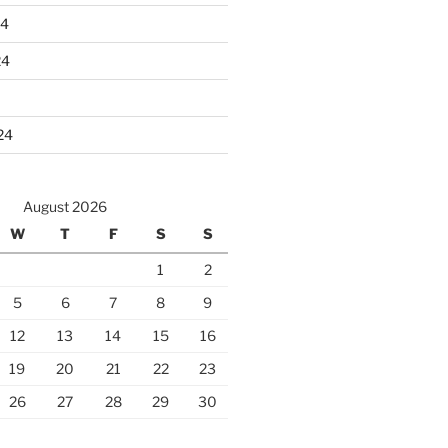
24
24
24
August 2026
W
T
F
S
S
1
2
5
6
7
8
9
12
13
14
15
16
19
20
21
22
23
26
27
28
29
30