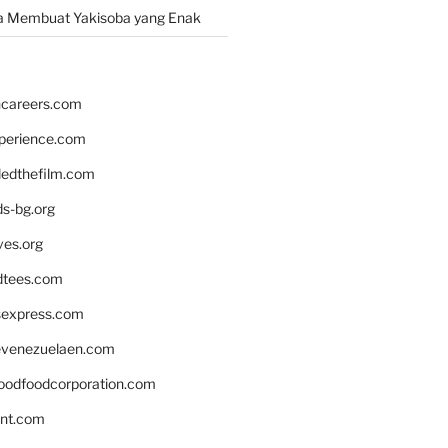
a Membuat Yakisoba yang Enak
hcareers.com
xperience.com
edthefilm.com
ds-bg.org
ves.org
tees.com
rsexpress.com
venezuelaen.com
oodfoodcorporation.com
nnt.com