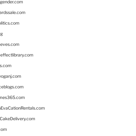
gender.com
ardssale.com
litics.com
rg
neves.com
ffectlibrary.com
ns.com
yoganj.com
rceblogs.com
ames365.com
EvaCationRentals.com
rCakeDelivery.com
.com