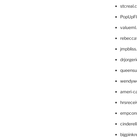
stcreal.
PopUpFl
valueml
rebecca
jmpblis
drjorger
queensu
wendyw
ameri-
hrsrece
empcon
cinderel
bigpinkr