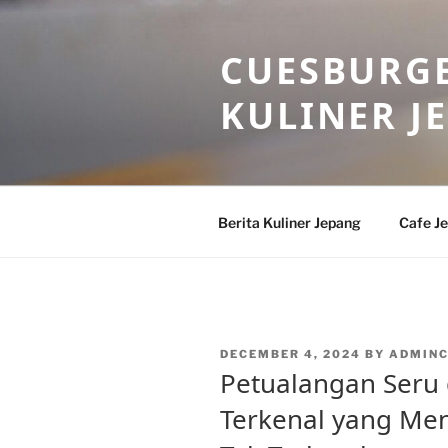
Skip
to
CUESBURGE
content
KULINER J
Berita Kuliner Jepang
Cafe J
POSTED
DECEMBER 4, 2024
BY
ADMIN
ON
Petualangan Seru 
Terkenal yang M