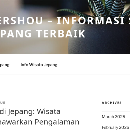
RSHOU – INFORMASI 
EPANG TERBAIK
epang
Info Wisata Jepang
ARCHIVES
CUE
di Jepang: Wisata
March 2026
enawarkan Pengalaman
February 2026