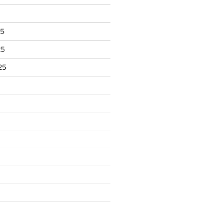
25
25
25