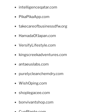
intelligenceqatar.com
PikaPikaApp.com
takecareofbusinessdfw.org
HamadaOfJapan.com
VersifyLifestyle.com
kingscreekadventures.com
antaeuslabs.com
purelycleanchemdry.com
WishOping.com
shoplegacee.com
bonvivantshop.com
CupPlante.com