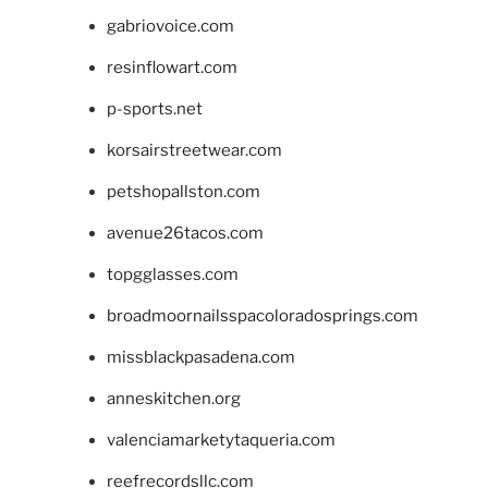
gabriovoice.com
resinflowart.com
p-sports.net
korsairstreetwear.com
petshopallston.com
avenue26tacos.com
topgglasses.com
broadmoornailsspacoloradosprings.com
missblackpasadena.com
anneskitchen.org
valenciamarketytaqueria.com
reefrecordsllc.com