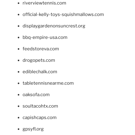
riverviewtennis.com
official-kelly-toys-squishmallows.com
displaygardenonsuncrest.org
bbq-empire-usa.com
feedstoreva.com
drogopets.com
ediblechalk.com
tabletennisnearme.com
oaksofa.com
soultacohtx.com
capishcaps.com
gpsyfl.org