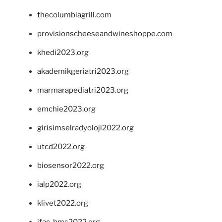
thecolumbiagrill.com
provisionscheeseandwineshoppe.com
khedi2023.org
akademikgeriatri2023.org
marmarapediatri2023.org
emchie2023.org
girisimselradyoloji2022.org
utcd2022.org
biosensor2022.org
ialp2022.org
klivet2022.org
ifac-hms2022.org