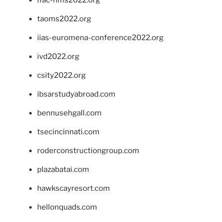
taoms2022.org
iias-euromena-conference2022.org
ivd2022.org
csity2022.org
ibsarstudyabroad.com
bennusehgall.com
tsecincinnati.com
roderconstructiongroup.com
plazabatai.com
hawkscayresort.com
hellonquads.com