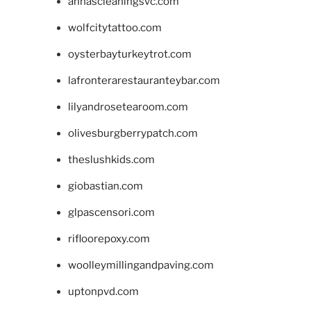
annascleaningsvc.com
wolfcitytattoo.com
oysterbayturkeytrot.com
lafronterarestauranteybar.com
lilyandrosetearoom.com
olivesburgberrypatch.com
theslushkids.com
giobastian.com
glpascensori.com
rifloorepoxy.com
woolleymillingandpaving.com
uptonpvd.com