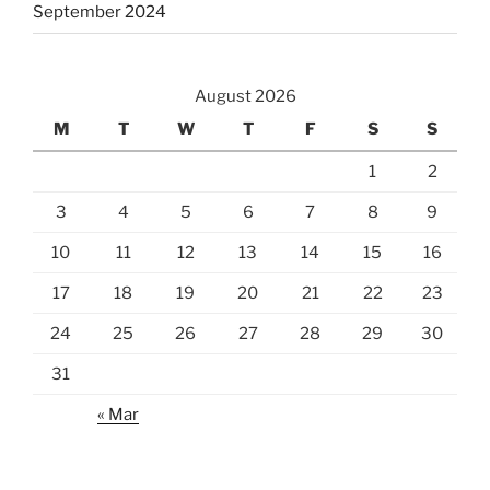
September 2024
August 2026
M
T
W
T
F
S
S
1
2
3
4
5
6
7
8
9
10
11
12
13
14
15
16
17
18
19
20
21
22
23
24
25
26
27
28
29
30
31
« Mar