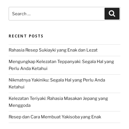
Search
Search
for:
RECENT POSTS
Rahasia Resep Sukiayki yang Enak dan Lezat
Mengungkap Kelezatan Teppanyaki: Segala Hal yang
Perlu Anda Ketahui
Nikmatnya Yakiniku: Segala Hal yang Perlu Anda
Ketahui
Kelezatan Teriyaki: Rahasia Masakan Jepang yang
Menggoda
Resep dan Cara Membuat Yakisoba yang Enak