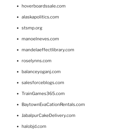
hoverboardssale.com
alaskapolitics.com
stsmp.org
manoelneves.com
mandelaeffectlibrary.com
roselynns.com
balanceyoganj.com
salesforceblogs.com
TrainGames365.com
BaytownEvaCationRentals.com
JabalpurCakeDelivery.com
halobjd.com