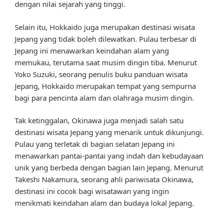
dengan nilai sejarah yang tinggi.
Selain itu, Hokkaido juga merupakan destinasi wisata
Jepang yang tidak boleh dilewatkan. Pulau terbesar di
Jepang ini menawarkan keindahan alam yang
memukau, terutama saat musim dingin tiba. Menurut
Yoko Suzuki, seorang penulis buku panduan wisata
Jepang, Hokkaido merupakan tempat yang sempurna
bagi para pencinta alam dan olahraga musim dingin.
Tak ketinggalan, Okinawa juga menjadi salah satu
destinasi wisata Jepang yang menarik untuk dikunjungi.
Pulau yang terletak di bagian selatan Jepang ini
menawarkan pantai-pantai yang indah dan kebudayaan
unik yang berbeda dengan bagian lain Jepang. Menurut
Takeshi Nakamura, seorang ahli pariwisata Okinawa,
destinasi ini cocok bagi wisatawan yang ingin
menikmati keindahan alam dan budaya lokal Jepang.