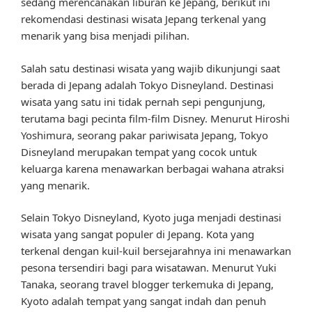
sedang merencanakan liburan ke Jepang, berikut ini
rekomendasi destinasi wisata Jepang terkenal yang
menarik yang bisa menjadi pilihan.
Salah satu destinasi wisata yang wajib dikunjungi saat
berada di Jepang adalah Tokyo Disneyland. Destinasi
wisata yang satu ini tidak pernah sepi pengunjung,
terutama bagi pecinta film-film Disney. Menurut Hiroshi
Yoshimura, seorang pakar pariwisata Jepang, Tokyo
Disneyland merupakan tempat yang cocok untuk
keluarga karena menawarkan berbagai wahana atraksi
yang menarik.
Selain Tokyo Disneyland, Kyoto juga menjadi destinasi
wisata yang sangat populer di Jepang. Kota yang
terkenal dengan kuil-kuil bersejarahnya ini menawarkan
pesona tersendiri bagi para wisatawan. Menurut Yuki
Tanaka, seorang travel blogger terkemuka di Jepang,
Kyoto adalah tempat yang sangat indah dan penuh