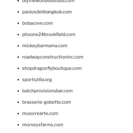
blythewoodseafood.com
paolosdelibangkok.com
bobacove.com
phoone24brookfield.com
mickeybarmama.com
roadwayconstructioninc.com
shopdragonflyboutique.com
sportszilla.org
batchprovisionsbar.com
brasserie-gobette.com
musicrearte.com
morseysfarms.com