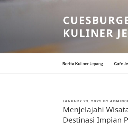
Skip
to
CUESBURGE
content
KULINER J
Berita Kuliner Jepang
Cafe J
POSTED
JANUARY 23, 2025
BY
ADMINC
ON
Menjelajahi Wisat
Destinasi Impian P