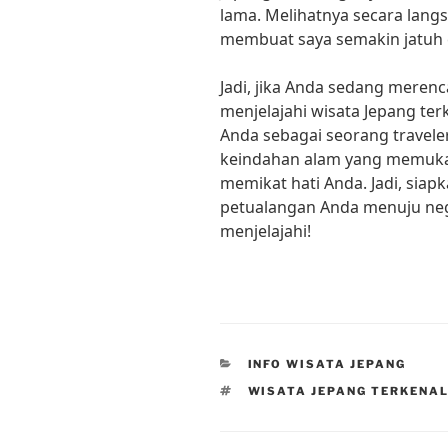
lama. Melihatnya secara lan
membuat saya semakin jatuh 
Jadi, jika Anda sedang merenc
menjelajahi wisata Jepang te
Anda sebagai seorang travele
keindahan alam yang memukau
memikat hati Anda. Jadi, siap
petualangan Anda menuju nege
menjelajahi!
CATEGORIES
INFO WISATA JEPANG
TAGS
WISATA JEPANG TERKENA