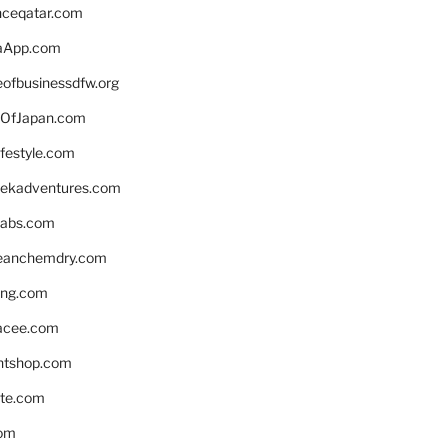
enceqatar.com
aApp.com
eofbusinessdfw.org
OfJapan.com
ifestyle.com
eekadventures.com
labs.com
leanchemdry.com
ing.com
acee.com
ntshop.com
te.com
om