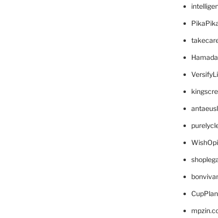
intellig
PikaPik
takecar
Hamada
VersifyL
kingscr
antaeus
purelyc
WishOp
shopleg
bonviva
CupPlan
mpzin.c