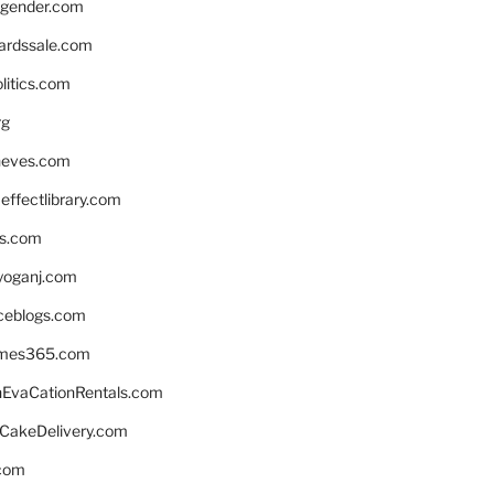
gender.com
ardssale.com
litics.com
rg
neves.com
ffectlibrary.com
ns.com
yoganj.com
rceblogs.com
ames365.com
EvaCationRentals.com
rCakeDelivery.com
.com