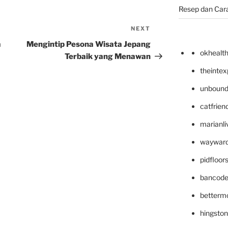
Resep dan Car
NEXT
Next
Post
a
Mengintip Pesona Wisata Jepang
okhealt
Terbaik yang Menawan
theinte
unbound
catfrien
marianli
wayward
pidfloo
bancode
betterm
hingsto