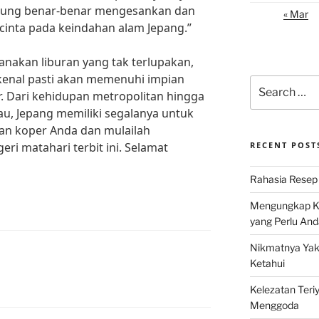
gsung benar-benar mengesankan dan
« Mar
cinta pada keindahan alam Jepang.”
anakan liburan yang tak terlupakan,
rkenal pasti akan memenuhi impian
Search
r. Dari kehidupan metropolitan hingga
for:
, Jepang memiliki segalanya untuk
kan koper Anda dan mulailah
ri matahari terbit ini. Selamat
RECENT POST
Rahasia Resep 
Mengungkap Ke
yang Perlu And
Nikmatnya Yaki
Ketahui
L
Kelezatan Teri
Menggoda