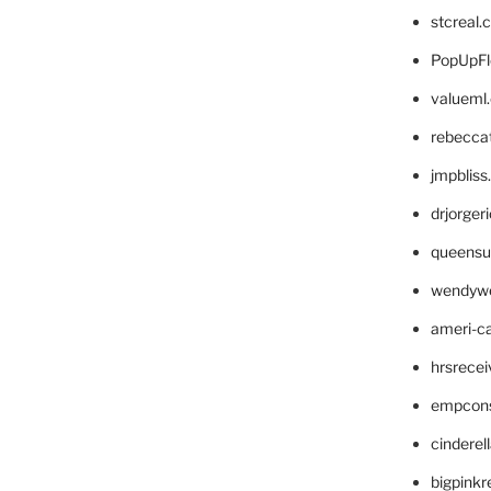
stcreal.
PopUpFl
valueml
rebecca
jmpblis
drjorger
queensu
wendyw
ameri-
hrsrece
empcon
cinderel
bigpinkr