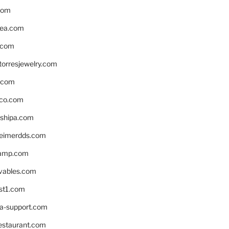
com
ea.com
.com
torresjewelry.com
s.com
ico.com
shipa.com
eimerdds.com
camp.com
ivables.com
st1.com
la-support.com
estaurant.com