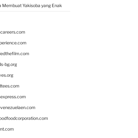
a Membuat Yakisoba yang Enak
hcareers.com
xperience.com
edthefilm.com
ds-bg.org
ves.org
tees.com
rsexpress.com
venezuelaen.com
oodfoodcorporation.com
nnt.com