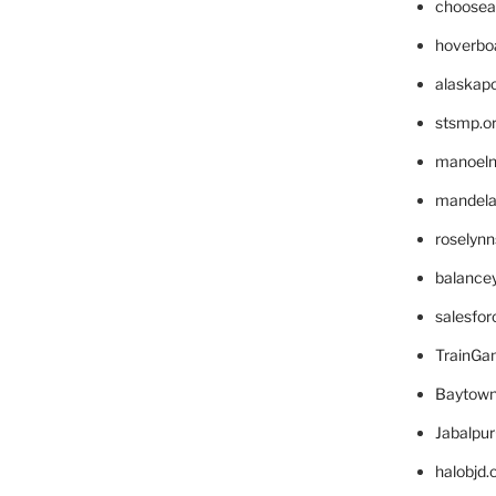
choosea
hoverbo
alaskapo
stsmp.o
manoel
mandelae
roselyn
balance
salesfo
TrainG
Baytown
Jabalpu
halobjd