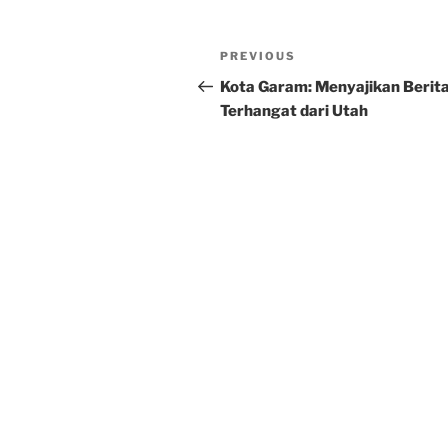
Post
Previous
PREVIOUS
navigation
Post
Kota Garam: Menyajikan Berit
Terhangat dari Utah