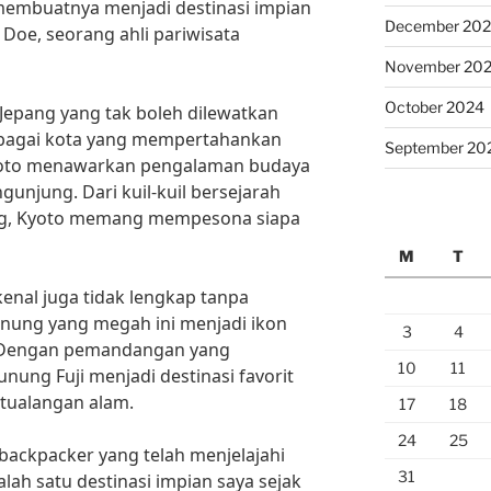
membuatnya menjadi destinasi impian
December 20
 Doe, seorang ahli pariwisata
November 20
October 2024
a Jepang yang tak boleh dilewatkan
sebagai kota yang mempertahankan
September 20
 Kyoto menawarkan pengalaman budaya
unjung. Dari kuil-kuil bersejarah
ng, Kyoto memang mempesona siapa
M
T
kenal juga tidak lengkap tanpa
nung yang megah ini menjadi ikon
3
4
. Dengan pemandangan yang
10
11
nung Fuji menjadi destinasi favorit
etualangan alam.
17
18
24
25
backpacker yang telah menjelajahi
31
alah satu destinasi impian saya sejak