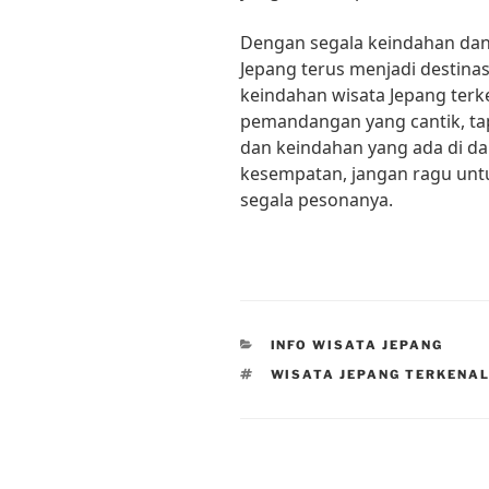
Dengan segala keindahan dan 
Jepang terus menjadi destina
keindahan wisata Jepang terk
pemandangan yang cantik, ta
dan keindahan yang ada di dal
kesempatan, jangan ragu unt
segala pesonanya.
CATEGORIES
INFO WISATA JEPANG
TAGS
WISATA JEPANG TERKENA