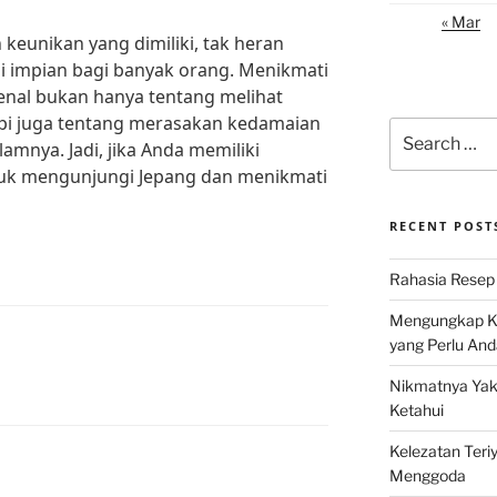
« Mar
keunikan yang dimiliki, tak heran
si impian bagi banyak orang. Menikmati
enal bukan hanya tentang melihat
pi juga tentang merasakan kedamaian
Search
amnya. Jadi, jika Anda memiliki
for:
uk mengunjungi Jepang dan menikmati
RECENT POST
Rahasia Resep 
Mengungkap Ke
yang Perlu And
L
Nikmatnya Yaki
Ketahui
Kelezatan Teri
Menggoda