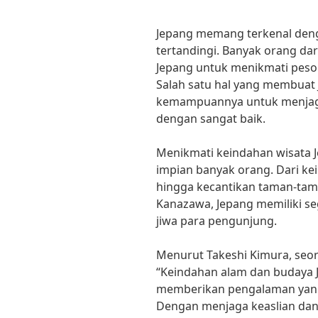
Jepang memang terkenal deng
tertandingi. Banyak orang da
Jepang untuk menikmati peso
Salah satu hal yang membuat 
kemampuannya untuk menjag
dengan sangat baik.
Menikmati keindahan wisata 
impian banyak orang. Dari k
hingga kecantikan taman-tama
Kanazawa, Jepang memiliki s
jiwa para pengunjung.
Menurut Takeshi Kimura, seor
“Keindahan alam dan budaya 
memberikan pengalaman yang
Dengan menjaga keaslian dan