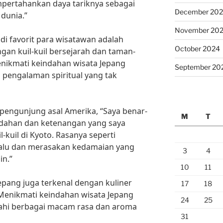
mpertahankan daya tariknya sebagai
December 20
 dunia.”
November 20
di favorit para wisatawan adalah
October 2024
gan kuil-kuil bersejarah dan taman-
ikmati keindahan wisata Jepang
September 20
i pengalaman spiritual yang tak
pengunjung asal Amerika, “Saya benar-
M
T
dahan dan ketenangan yang saya
-kuil di Kyoto. Rasanya seperti
alu dan merasakan kedamaian yang
3
4
in.”
10
11
epang juga terkenal dengan kuliner
17
18
 Menikmati keindahan wisata Jepang
24
25
ajahi berbagai macam rasa dan aroma
31