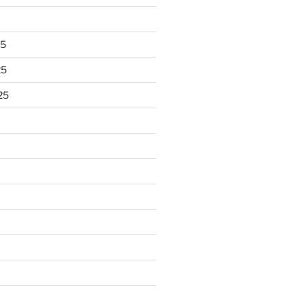
25
25
25