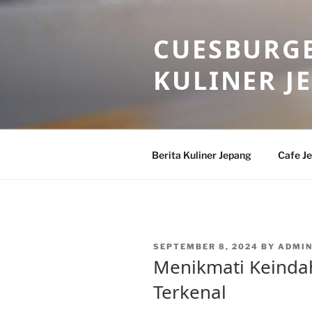
Skip
to
CUESBURGE
content
KULINER J
Berita Kuliner Jepang
Cafe J
POSTED
SEPTEMBER 8, 2024
BY
ADMI
ON
Menikmati Keinda
Terkenal