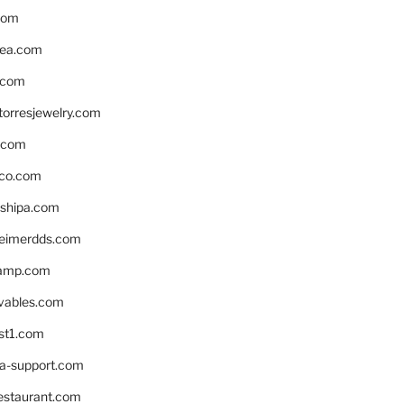
com
ea.com
.com
torresjewelry.com
s.com
ico.com
shipa.com
eimerdds.com
camp.com
ivables.com
st1.com
la-support.com
estaurant.com