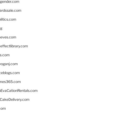
gender.com
ardssale.com
litics.com
rg
neves.com
ffectlibrary.com
ns.com
yoganj.com
rceblogs.com
ames365.com
EvaCationRentals.com
rCakeDelivery.com
.com