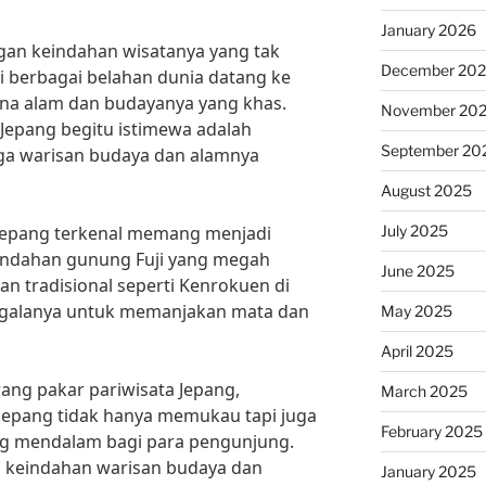
January 2026
an keindahan wisatanya yang tak
December 20
ri berbagai belahan dunia datang ke
na alam dan budayanya yang khas.
November 20
Jepang begitu istimewa adalah
September 20
a warisan budaya dan alamnya
August 2025
July 2025
Jepang terkenal memang menjadi
eindahan gunung Fuji yang megah
June 2025
n tradisional seperti Kenrokuen di
egalanya untuk memanjakan mata dan
May 2025
April 2025
ang pakar pariwisata Jepang,
March 2025
Jepang tidak hanya memukau tapi juga
February 2025
 mendalam bagi para pengunjung.
 keindahan warisan budaya dan
January 2025