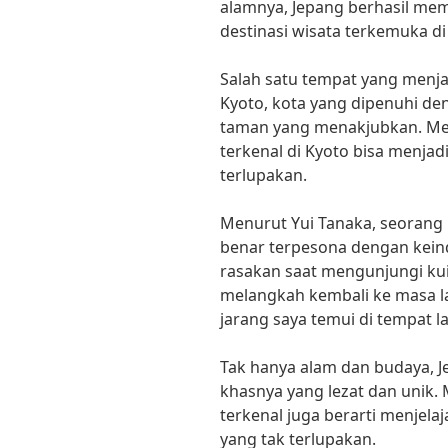
alamnya, Jepang berhasil me
destinasi wisata terkemuka di
Salah satu tempat yang menja
Kyoto, kota yang dipenuhi den
taman yang menakjubkan. Men
terkenal di Kyoto bisa menjad
terlupakan.
Menurut Yui Tanaka, seorang 
benar terpesona dengan kein
rasakan saat mengunjungi kuil
melangkah kembali ke masa l
jarang saya temui di tempat la
Tak hanya alam dan budaya, J
khasnya yang lezat dan unik.
terkenal juga berarti menjel
yang tak terlupakan.