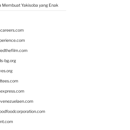
a Membuat Yakisoba yang Enak
hcareers.com
xperience.com
edthefilm.com
ds-bg.org
ves.org
tees.com
rsexpress.com
venezuelaen.com
oodfoodcorporation.com
nnt.com