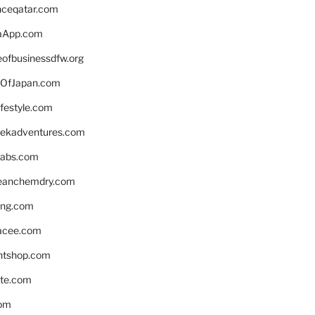
enceqatar.com
aApp.com
eofbusinessdfw.org
OfJapan.com
ifestyle.com
eekadventures.com
labs.com
leanchemdry.com
ing.com
acee.com
ntshop.com
te.com
om