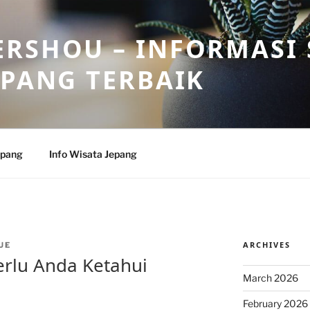
RSHOU – INFORMASI 
EPANG TERBAIK
epang
Info Wisata Jepang
ARCHIVES
UE
erlu Anda Ketahui
March 2026
February 2026