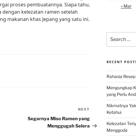
gai proses pembuatannya. Siapa tahu,
« Mar
a dengan kelezatan ramen setelah
ng makanan khas Jepang yang satu ini.
Search
for:
RECENT POST
Rahasia Resep 
Mengungkap Ke
yang Perlu And
Nikmatnya Yaki
NEXT
Next
Ketahui
Post
Segarnya Miso Ramen yang
Kelezatan Teri
Menggugah Selera
Menggoda