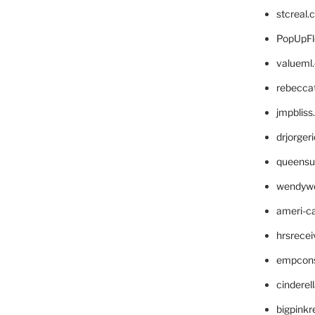
stcreal.
PopUpFl
valueml
rebecca
jmpblis
drjorger
queensu
wendyw
ameri-
hrsrece
empcon
cinderel
bigpinkr