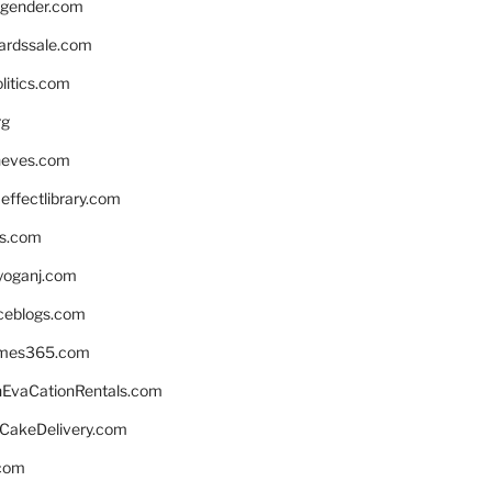
gender.com
ardssale.com
litics.com
rg
neves.com
ffectlibrary.com
ns.com
yoganj.com
rceblogs.com
ames365.com
EvaCationRentals.com
rCakeDelivery.com
.com