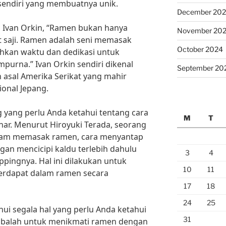
ersendiri yang membuatnya unik.
December 20
, Ivan Orkin, “Ramen bukan hanya
November 20
t saji. Ramen adalah seni memasak
October 2024
kan waktu dan dedikasi untuk
urna.” Ivan Orkin sendiri dikenal
September 20
 asal Amerika Serikat yang mahir
onal Jepang.
ng yang perlu Anda ketahui tentang cara
M
T
r. Menurut Hiroyuki Terada, seorang
dalam memasak ramen, cara menyantap
an mencicipi kaldu terlebih dahulu
3
4
pingnya. Hal ini dilakukan untuk
10
11
erdapat dalam ramen secara
17
18
24
25
ui segala hal yang perlu Anda ketahui
31
cobalah untuk menikmati ramen dengan