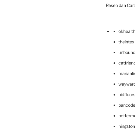
Resep dan Car
okhealt
theinte
unbound
catfrien
marianli
wayward
pidfloo
bancode
betterm
hingsto