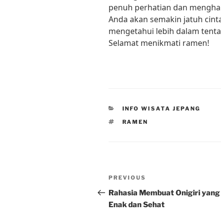
penuh perhatian dan menghar
Anda akan semakin jatuh cint
mengetahui lebih dalam tenta
Selamat menikmati ramen!
CATEGORIES
INFO WISATA JEPANG
TAGS
RAMEN
Post
Previous
PREVIOUS
navigation
Post
Rahasia Membuat Onigiri yang
Enak dan Sehat