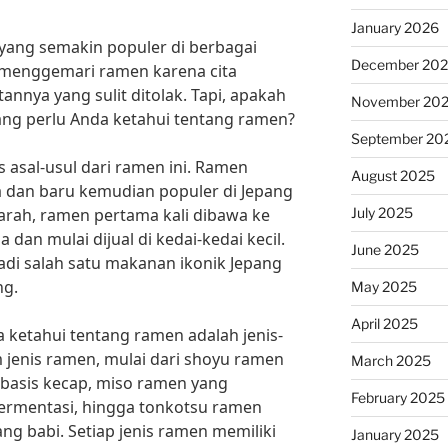
January 2026
yang semakin populer di berbagai
December 20
 menggemari ramen karena cita
annya yang sulit ditolak. Tapi, apakah
November 20
ang perlu Anda ketahui tentang ramen?
September 20
 asal-usul dari ramen ini. Ramen
August 2025
a dan baru kemudian populer di Jepang
July 2025
arah, ramen pertama kali dibawa ke
 dan mulai dijual di kedai-kedai kecil.
June 2025
di salah satu makanan ikonik Jepang
ng.
May 2025
April 2025
a ketahui tentang ramen adalah jenis-
 jenis ramen, mulai dari shoyu ramen
March 2025
asis kecap, miso ramen yang
February 2025
ermentasi, hingga tonkotsu ramen
g babi. Setiap jenis ramen memiliki
January 2025