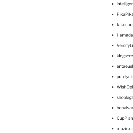
intellig
PikaPik
takecar
Hamada
VersifyL
kingscr
antaeus
purelyc
WishOp
shopleg
bonviva
CupPlan
mpzin.c