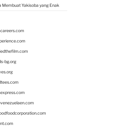
a Membuat Yakisoba yang Enak
hcareers.com
xperience.com
edthefilm.com
ds-bg.org
ves.org
tees.com
rsexpress.com
venezuelaen.com
oodfoodcorporation.com
nnt.com