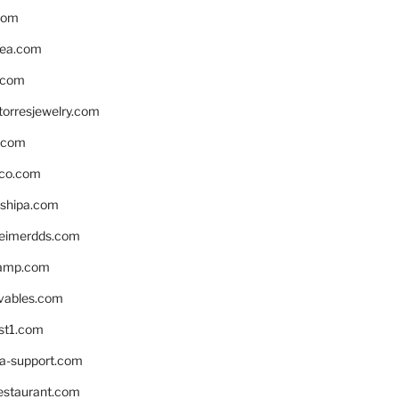
com
ea.com
.com
torresjewelry.com
s.com
ico.com
shipa.com
eimerdds.com
camp.com
ivables.com
st1.com
la-support.com
estaurant.com