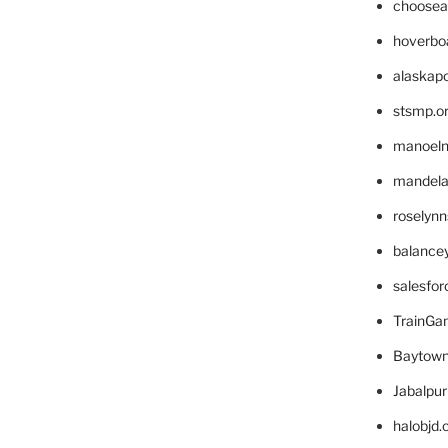
choosea
hoverbo
alaskapo
stsmp.o
manoel
mandelae
roselyn
balance
salesfo
TrainG
Baytown
Jabalpu
halobjd