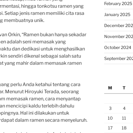
February 2025
rmentasi, hingga tonkotsu ramen yang
 Setiap jenis ramen memiliki cita rasa
January 2025
ang membuatnya unik.
December 20
Ivan Orkin, “Ramen bukan hanya sekadar
November 20
amen adalah seni memasak yang
October 2024
ktu dan dedikasi untuk menghasilkan
in sendiri dikenal sebagai salah satu
September 20
kat yang mahir dalam memasak ramen
g yang perlu Anda ketahui tentang cara
M
T
. Menurut Hiroyuki Terada, seorang
alam memasak ramen, cara menyantap
n mencicipi kaldu terlebih dahulu
3
4
ingnya. Hal ini dilakukan untuk
10
11
rdapat dalam ramen secara menyeluruh.
17
18