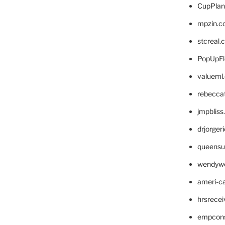
CupPlan
mpzin.c
stcreal.
PopUpFl
valueml
rebecca
jmpblis
drjorger
queensu
wendyw
ameri-
hrsrece
empcon