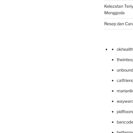
Kelezatan Teri
Menggoda
Resep dan Car
okhealt
theinte
unbound
catfrien
marianli
wayward
pidfloo
bancode
betterm