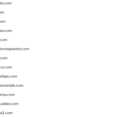
te.com
om
com
ea.com
.com
torresjewelry.com
s.com
ico.com
shipa.com
eimerdds.com
camp.com
ivables.com
st1.com