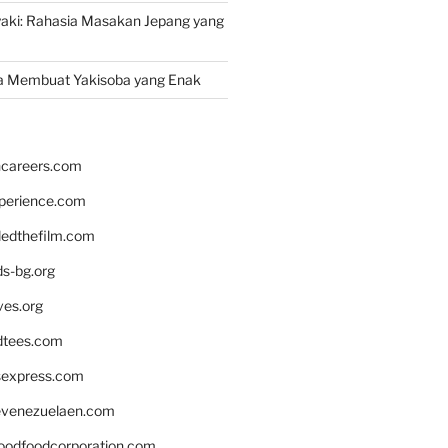
yaki: Rahasia Masakan Jepang yang
a Membuat Yakisoba yang Enak
hcareers.com
xperience.com
edthefilm.com
ds-bg.org
ves.org
tees.com
rsexpress.com
venezuelaen.com
oodfoodcorporation.com