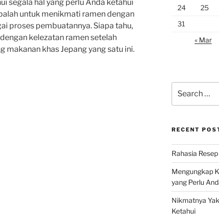
i segala hal yang perlu Anda ketahui
24
25
obalah untuk menikmati ramen dengan
31
ai proses pembuatannya. Siapa tahu,
 dengan kelezatan ramen setelah
« Mar
g makanan khas Jepang yang satu ini.
Search
for:
RECENT POS
Rahasia Resep 
Mengungkap Ke
yang Perlu And
Nikmatnya Yaki
Ketahui