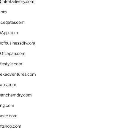
rCakeDelivery.com
.com
enceqatar.com
aApp.com
eofbusinessdfw.org
OfJapan.com
ifestyle.com
eekadventures.com
labs.com
leanchemdry.com
ing.com
acee.com
ntshop.com