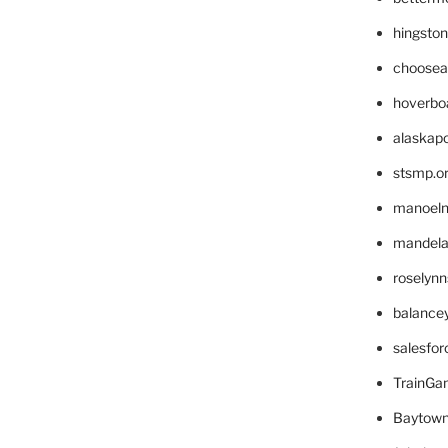
hingsto
choosea
hoverbo
alaskapo
stsmp.o
manoel
mandelae
roselyn
balance
salesfo
TrainG
Baytown