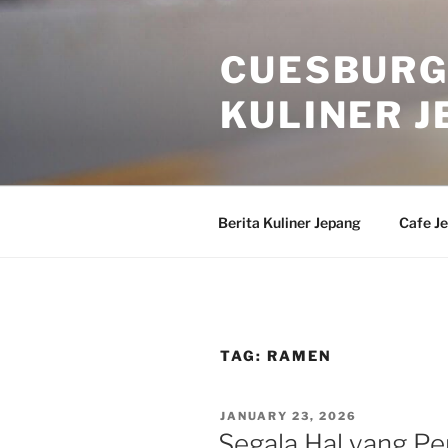
Skip
to
CUESBURG
content
KULINER J
Berita Kuliner Jepang
Cafe J
TAG:
RAMEN
POSTED
JANUARY 23, 2026
ON
Segala Hal yang Pe