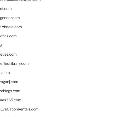
nnt.com
gender.com
ardssale.com
litics.com
rg
neves.com
ffectlibrary.com
ns.com
yoganj.com
rceblogs.com
ames365.com
EvaCationRentals.com