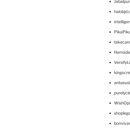
Jabalpu
halobjd
intellig
PikaPik
takecar
Hamada
VersifyL
kingscr
antaeus
purelyc
WishOp
shopleg
bonviva