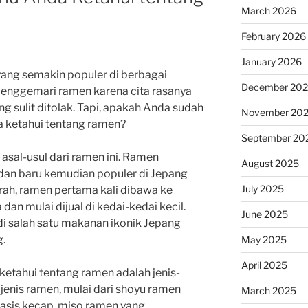
March 2026
February 2026
January 2026
ang semakin populer di berbagai
December 20
menggemari ramen karena cita rasanya
g sulit ditolak. Tapi, apakah Anda sudah
November 20
da ketahui tentang ramen?
September 20
asal-usul dari ramen ini. Ramen
August 2025
 dan baru kemudian populer di Jepang
July 2025
rah, ramen pertama kali dibawa ke
dan mulai dijual di kedai-kedai kecil.
June 2025
i salah satu makanan ikonik Jepang
g.
May 2025
April 2025
 ketahui tentang ramen adalah jenis-
jenis ramen, mulai dari shoyu ramen
March 2025
sis kecap, miso ramen yang