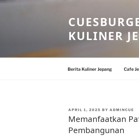
Skip
to
CUESBURGE
content
KULINER J
Berita Kuliner Jepang
Cafe J
POSTED
APRIL 1, 2025
BY
ADMINCUE
ON
Memanfaatkan Pa
Pembangunan