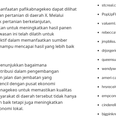
stcreal.
anfaatan pafikabnagekeo dapat dilihat
PopUpFl
pertanian di daerah X. Melalui
ik pertanian berkelanjutan,
valueml
kan untuk meningkatkan hasil panen
rebecca
wasan ini telah dilatih untuk
ktif dalam memanfaatkan sumber
jmpblis
mampu mencapai hasil yang lebih baik
drjorger
queensu
 Y menunjukkan bagaimana
wendyw
ntribusi dalam pengembangan
an jalan dan jembatan yang
ameri-
ncil dengan pusat ekonomi
hrsrece
nagekeo untuk memastikan kualitas
yarakat di daerah tersebut tidak hanya
empcon
 baik tetapi juga meningkatkan
cinderel
onomi lokal.
bigpinkr