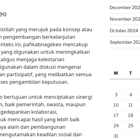
December 20
eo
November 20
istilah yang merujuk pada konsep atau
October 2024
an pengembangan berkelanjutan
September 20
onteks ini, pafikabnagekeo mencakup
i yang digunakan untuk meningkatkan
aligus menjaga kelestarian
g digunakan dalam diskusi mengenai
M
T
n partisipatif, yang melibatkan semua
oses pengambilan keputusan.
3
4
 bertujuan untuk menciptakan sinergi
, baik pemerintah, swasta, maupun
10
11
ngedepankan kolaborasi,
17
18
k mencapai hasil yang lebih baik
24
25
aya alam dan pembangunan
i mengutamakan keadilan sosial dan
31