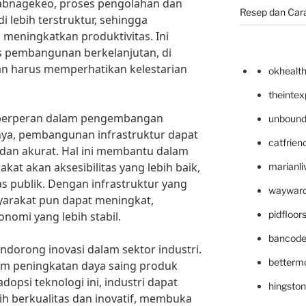
bnagekeo, proses pengolahan dan
Resep dan Car
i lebih terstruktur, sehingga
eningkatkan produktivitas. Ini
s pembangunan berkelanjutan, di
an harus memperhatikan kelestarian
okhealt
theinte
 berperan dalam pengembangan
unbound
sinya, pembangunan infrastruktur dapat
catfrien
 dan akurat. Hal ini membantu dalam
t akan aksesibilitas yang lebih baik,
marianli
tas publik. Dengan infrastruktur yang
wayward
syarakat pun dapat meningkat,
pidfloo
mi yang lebih stabil.
bancode
ndorong inovasi dalam sektor industri.
betterm
lam peningkatan daya saing produk
adopsi teknologi ini, industri dapat
hingsto
h berkualitas dan inovatif, membuka