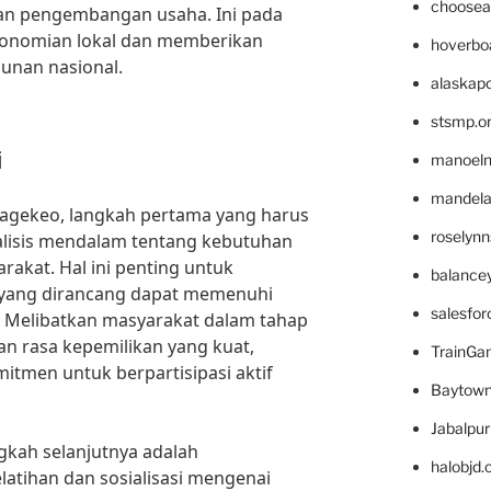
choosea
dan pengembangan usaha. Ini pada
konomian lokal dan memberikan
hoverbo
unan nasional.
alaskapo
stsmp.o
i
manoel
mandelae
agekeo, langkah pertama yang harus
roselyn
alisis mendalam tentang kebutuhan
rakat. Hal ini penting untuk
balance
yang dirancang dapat memenuhi
salesfo
. Melibatkan masyarakat dalam tahap
n rasa kepemilikan yang kuat,
TrainG
itmen untuk berpartisipasi aktif
Baytown
Jabalpu
ngkah selanjutnya adalah
halobjd
tihan dan sosialisasi mengenai