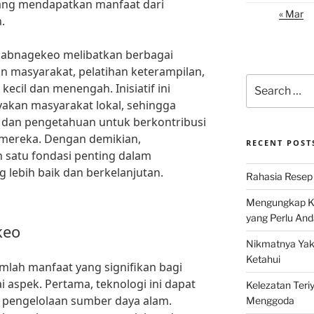
ang mendapatkan manfaat dari
« Mar
.
kabnagekeo melibatkan berbagai
an masyarakat, pelatihan keterampilan,
Search
cil dan menengah. Inisiatif ini
for:
kan masyarakat lokal, sehingga
dan pengetahuan untuk berkontribusi
ereka. Dengan demikian,
RECENT POST
 satu fondasi penting dalam
lebih baik dan berkelanjutan.
Rahasia Resep 
Mengungkap Ke
yang Perlu And
keo
Nikmatnya Yaki
Ketahui
mlah manfaat yang signifikan bagi
aspek. Pertama, teknologi ini dapat
Kelezatan Teri
m pengelolaan sumber daya alam.
Menggoda