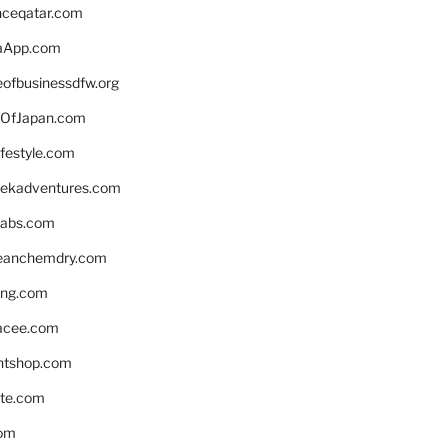
enceqatar.com
aApp.com
eofbusinessdfw.org
OfJapan.com
ifestyle.com
eekadventures.com
labs.com
leanchemdry.com
ing.com
acee.com
ntshop.com
te.com
om