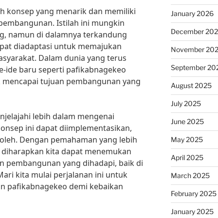
h konsep yang menarik dan memiliki
January 2026
pembangunan. Istilah ini mungkin
December 20
ng, namun di dalamnya terkandung
dapat diadaptasi untuk memajukan
November 20
syarakat. Dalam dunia yang terus
September 20
-ide baru seperti pafikabnagekeo
uk mencapai tujuan pembangunan yang
August 2025
July 2025
enjelajahi lebih dalam mengenai
June 2025
onsep ini dapat diimplementasikan,
eroleh. Dengan pemahaman yang lebih
May 2025
, diharapkan kita dapat menemukan
April 2025
gan pembangunan yang dihadapi, baik di
ari kita mulai perjalanan ini untuk
March 2025
 pafikabnagekeo demi kebaikan
February 2025
January 2025