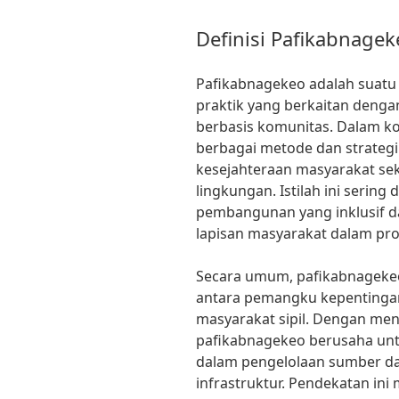
Definisi Pafikabnagek
Pafikabnagekeo adalah suatu 
praktik yang berkaitan deng
berbasis komunitas. Dalam k
berbagai metode dan strateg
kesejahteraan masyarakat sek
lingkungan. Istilah ini serin
pembangunan yang inklusif da
lapisan masyarakat dalam pr
Secara umum, pafikabnagekeo
antara pemangku kepentingan
masyarakat sipil. Dengan me
pafikabnagekeo berusaha untu
dalam pengelolaan sumber d
infrastruktur. Pendekatan in