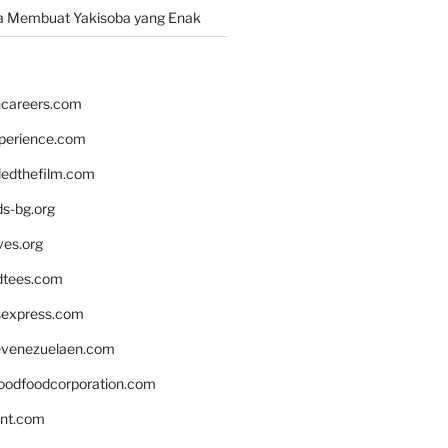
a Membuat Yakisoba yang Enak
hcareers.com
xperience.com
edthefilm.com
ds-bg.org
ves.org
tees.com
rsexpress.com
venezuelaen.com
oodfoodcorporation.com
nnt.com