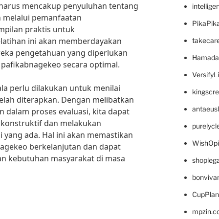
 harus mencakup penyuluhan tentang
intellig
h melalui pemanfaatan
PikaPik
mpilan praktis untuk
latihan ini akan memberdayakan
takecar
eka pengetahuan yang diperlukan
Hamada
pafikabnagekeo secara optimal.
VersifyL
ala perlu dilakukan untuk menilai
kingscr
g telah diterapkan. Dengan melibatkan
antaeus
dalam proses evaluasi, kita dapat
konstruktif dan melakukan
purelyc
i yang ada. Hal ini akan memastikan
WishOp
agekeo berkelanjutan dan dapat
an kebutuhan masyarakat di masa
shopleg
bonviva
CupPlan
mpzin.c