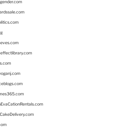
gender.com
ardssale.com
litics.com
rg
neves.com
ffectlibrary.com
ns.com
yoganj.com
rceblogs.com
ames365.com
EvaCationRentals.com
rCakeDelivery.com
.com