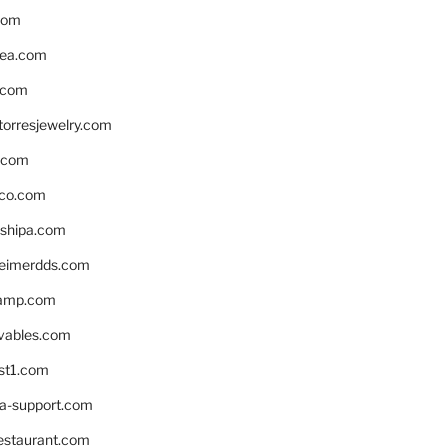
com
ea.com
.com
torresjewelry.com
s.com
ico.com
shipa.com
eimerdds.com
camp.com
ivables.com
st1.com
la-support.com
estaurant.com