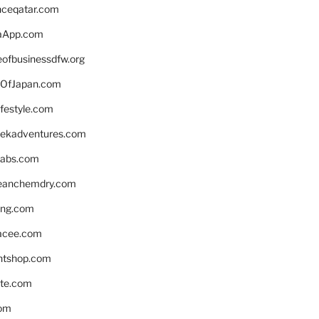
enceqatar.com
aApp.com
eofbusinessdfw.org
OfJapan.com
ifestyle.com
eekadventures.com
labs.com
leanchemdry.com
ing.com
acee.com
ntshop.com
te.com
om