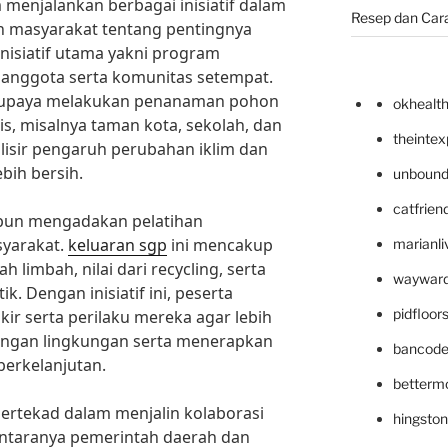
 menjalankan berbagai inisiatif dalam
Resep dan Car
 masyarakat tentang pentingnya
inisiatif utama yakni program
 anggota serta komunitas setempat.
gai upaya melakukan penanaman pohon
okhealt
s, misalnya taman kota, sekolah, dan
theinte
isir pengaruh perubahan iklim dan
bih bersih.
unbound
catfrien
 pun mengadakan pelatihan
yarakat.
keluaran sgp
ini mencakup
marianli
limbah, nilai dari recycling, serta
wayward
. Dengan inisiatif ini, peserta
pidfloo
ir serta perilaku mereka agar lebih
kungan lingkungan serta menerapkan
bancode
berkelanjutan.
betterm
ertekad dalam menjalin kolaborasi
hingsto
antaranya pemerintah daerah dan