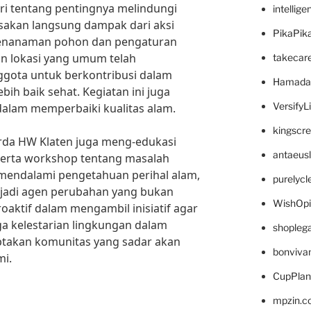
ri tentang pentingnya melindungi
intellig
asakan langsung dampak dari aksi
PikaPik
 penanaman pohon dan pengaturan
an lokasi yang umum telah
takecar
gota untuk berkontribusi dalam
Hamada
bih baik sehat. Kegiatan ini juga
VersifyL
dalam memperbaiki kualitas alam.
kingscr
arda HW Klaten juga meng-edukasi
antaeus
serta workshop tentang masalah
mendalami pengetahuan perihal alam,
purelyc
jadi agen perubahan yang bukan
WishOp
roaktif dalam mengambil inisiatif agar
 kelestarian lingkungan dalam
shopleg
ciptakan komunitas yang sadar akan
bonviva
mi.
CupPlan
mpzin.c