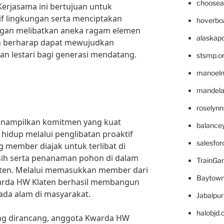
choosea
Kerjasama ini bertujuan untuk
f lingkungan serta menciptakan
hoverbo
ngan melibatkan aneka ragam elemen
alaskapo
n berharap dapat mewujudkan
an lestari bagi generasi mendatang.
stsmp.o
manoel
mandelae
roselyn
nampilkan komitmen yang kuat
balance
 hidup melalui penglibatan proaktif
salesfo
 member diajak untuk terlibat di
rsih serta penanaman pohon di dalam
TrainG
laten. Melalui memasukkan member dari
Baytown
arda HW Klaten berhasil membangun
pada alam di masyarakat.
Jabalpu
halobjd
ng dirancang, anggota Kwarda HW