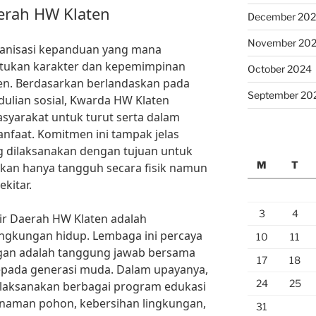
erah HW Klaten
December 20
November 20
ganisasi kepanduan yang mana
ntukan karakter dan kepemimpinan
October 2024
ten. Berdasarkan berlandaskan pada
September 20
edulian sosial, Kwarda HW Klaten
yarakat untuk turut serta dalam
nfaat. Komitmen ini tampak jelas
 dilaksanakan dengan tujuan untuk
M
T
ukan hanya tangguh secara fisik namun
kitar.
3
4
ir Daerah HW Klaten adalah
lingkungan hidup. Lembaga ini percaya
10
11
gan adalah tanggung jawab bersama
17
18
kepada generasi muda. Dalam upayanya,
24
25
laksanakan berbagai program edukasi
anaman pohon, kebersihan lingkungan,
31