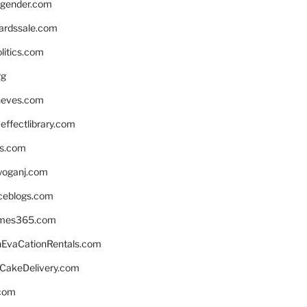
gender.com
ardssale.com
litics.com
rg
neves.com
ffectlibrary.com
ns.com
yoganj.com
rceblogs.com
ames365.com
EvaCationRentals.com
rCakeDelivery.com
.com