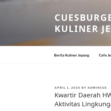
Skip
to
CUESBURGE
content
KULINER J
Berita Kuliner Jepang
Cafe J
POSTED
APRIL 1, 2025
BY
ADMINCUE
ON
Kwartir Daerah H
Aktivitas Lingkun