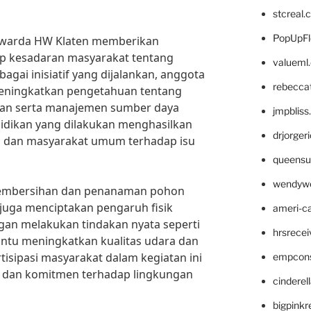
stcreal.
PopUpFl
eh Kwarda HW Klaten memberikan
p kesadaran masyarakat tentang
valueml
agai inisiatif yang dijalankan, anggota
rebecca
meningkatkan pengetahuan tentang
gan serta manajemen sumber daya
jmpblis
didikan yang dilakukan menghasilkan
drjorger
wa dan masyarakat umum terhadap isu
queensu
wendyw
as pembersihan dan penanaman pohon
 juga menciptakan pengaruh fisik
ameri-
gan melakukan tindakan nyata seperti
hrsrece
ntu meningkatkan kualitas udara dan
isipasi masyarakat dalam kegiatan ini
empcon
n dan komitmen terhadap lingkungan
cinderel
bigpinkr