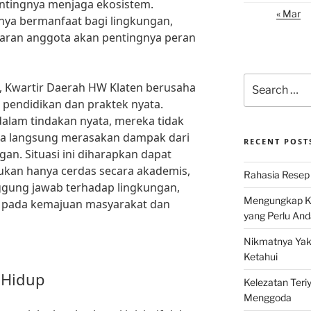
ntingnya menjaga ekosistem.
« Mar
anya bermanfaat bagi lingkungan,
aran anggota akan pentingnya peran
Search
 Kwartir Daerah HW Klaten berusaha
for:
endidikan dan praktek nyata.
alam tindakan nyata, mereka tidak
uga langsung merasakan dampak dari
RECENT POST
an. Situasi ini diharapkan dapat
ukan hanya cerdas secara akademis,
Rahasia Resep 
nggung jawab terhadap lingkungan,
Mengungkap Ke
i pada kemajuan masyarakat dan
yang Perlu And
Nikmatnya Yaki
Ketahui
 Hidup
Kelezatan Teri
Menggoda