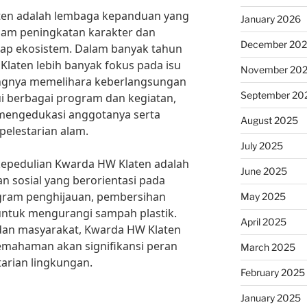
en adalah lembaga kepanduan yang
January 2026
am peningkatan karakter dan
December 20
ap ekosistem. Dalam banyak tahun
Klaten lebih banyak fokus pada isu
November 20
ingnya memelihara keberlangsungan
September 20
i berbagai program dan kegiatan,
mengedukasi anggotanya serta
August 2025
pelestarian alam.
July 2025
 kepedulian Kwarda HW Klaten adalah
June 2025
 sosial yang berorientasi pada
ogram penghijauan, pembersihan
May 2025
untuk mengurangi sampah plastik.
April 2025
dan masyarakat, Kwarda HW Klaten
emahaman akan signifikansi peran
March 2025
tarian lingkungan.
February 2025
January 2025