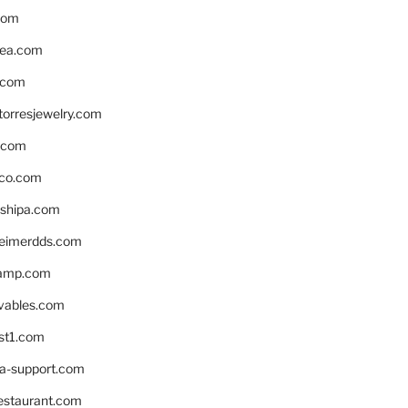
com
ea.com
.com
torresjewelry.com
s.com
ico.com
shipa.com
eimerdds.com
camp.com
ivables.com
st1.com
la-support.com
estaurant.com