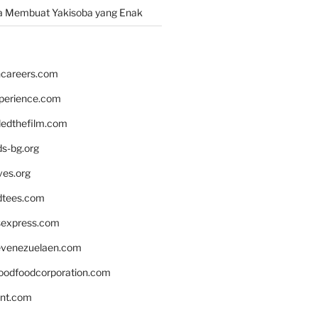
a Membuat Yakisoba yang Enak
hcareers.com
xperience.com
edthefilm.com
ds-bg.org
ves.org
tees.com
rsexpress.com
venezuelaen.com
oodfoodcorporation.com
nnt.com