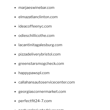
marjaeswinebar.com
elmazatlanclinton.com
ideacoffeenyc.com
odieschillicothe.com
lacantinitagalesburg.com
pizzadeliverybristol.com
greenstarsmogcheck.com
happypawspl.com
callahansautoservicecenter.com
georgiascornermarket.com
perfectfit24-7.com