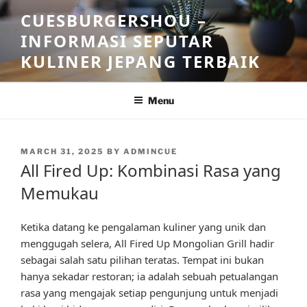
Skip
CUESBURGERSHOU –
to
INFORMASI SEPUTAR
content
KULINER JEPANG TERBAIK
Menu
POSTED
MARCH 31, 2025
BY
ADMINCUE
ON
All Fired Up: Kombinasi Rasa yang
Memukau
Ketika datang ke pengalaman kuliner yang unik dan
menggugah selera, All Fired Up Mongolian Grill hadir
sebagai salah satu pilihan teratas. Tempat ini bukan
hanya sekadar restoran; ia adalah sebuah petualangan
rasa yang mengajak setiap pengunjung untuk menjadi