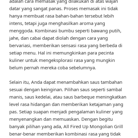
adalah cara memasak yang dilakukan di atas wajan
datar yang sangat panas. Proses memasak ini tidak
hanya membuat rasa bahan-bahan tersebut lebih
intens, tetapi juga menghasilkan aroma yang
menggoda. Kombinasi bumbu seperti bawang putih,
jahe, dan cabai dapat diolah dengan cara yang
bervariasi, memberikan sensasi rasa yang berbeda di
setiap menu. Hal ini memungkinkan para pecinta
kuliner untuk mengeksplorasi rasa yang mungkin
belum pernah mereka coba sebelumnya.
Selain itu, Anda dapat menambahkan saus tambahan
sesuai dengan keinginan. Pilihan saus seperti sambal
manis, saus kedelai, atau saus barbeque meningkatkan
level rasa hidangan dan memberikan ketajaman yang
pas. Setiap suapan menjadi pengalaman kuliner yang
menyenangkan dan memuaskan. Dengan begitu
banyak pilihan yang ada, All Fired Up Mongolian Grill
benar-benar memberikan kombinasi rasa yang tidak