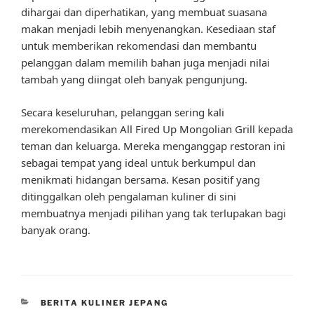
dihargai dan diperhatikan, yang membuat suasana
makan menjadi lebih menyenangkan. Kesediaan staf
untuk memberikan rekomendasi dan membantu
pelanggan dalam memilih bahan juga menjadi nilai
tambah yang diingat oleh banyak pengunjung.
Secara keseluruhan, pelanggan sering kali
merekomendasikan All Fired Up Mongolian Grill kepada
teman dan keluarga. Mereka menganggap restoran ini
sebagai tempat yang ideal untuk berkumpul dan
menikmati hidangan bersama. Kesan positif yang
ditinggalkan oleh pengalaman kuliner di sini
membuatnya menjadi pilihan yang tak terlupakan bagi
banyak orang.
CATEGORIES
BERITA KULINER JEPANG