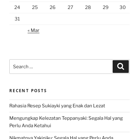
24
25
26
27
28
29
30
31
« Mar
Search
Search
for:
RECENT POSTS
Rahasia Resep Sukiayki yang Enak dan Lezat
Mengungkap Kelezatan Teppanyaki: Segala Hal yang
Perlu Anda Ketahui
Nikmatnya Yakiniku: Segala Hal yang Perlu Anda