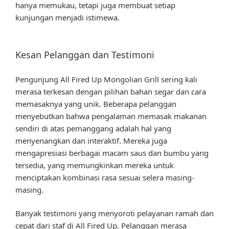
hanya memukau, tetapi juga membuat setiap
kunjungan menjadi istimewa.
Kesan Pelanggan dan Testimoni
Pengunjung All Fired Up Mongolian Grill sering kali
merasa terkesan dengan pilihan bahan segar dan cara
memasaknya yang unik. Beberapa pelanggan
menyebutkan bahwa pengalaman memasak makanan
sendiri di atas pemanggang adalah hal yang
menyenangkan dan interaktif. Mereka juga
mengapresiasi berbagai macam saus dan bumbu yang
tersedia, yang memungkinkan mereka untuk
menciptakan kombinasi rasa sesuai selera masing-
masing.
Banyak testimoni yang menyoroti pelayanan ramah dan
cepat dari staf di All Fired Up. Pelanggan merasa