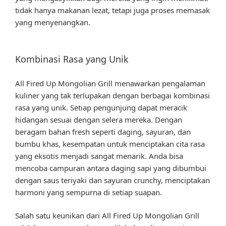
tidak hanya makanan lezat, tetapi juga proses memasak
yang menyenangkan.
Kombinasi Rasa yang Unik
All Fired Up Mongolian Grill menawarkan pengalaman
kuliner yang tak terlupakan dengan berbagai kombinasi
rasa yang unik. Setiap pengunjung dapat meracik
hidangan sesuai dengan selera mereka. Dengan
beragam bahan fresh seperti daging, sayuran, dan
bumbu khas, kesempatan untuk menciptakan cita rasa
yang eksotis menjadi sangat menarik. Anda bisa
mencoba campuran antara daging sapi yang dibumbui
dengan saus teriyaki dan sayuran crunchy, menciptakan
harmoni yang sempurna di setiap suapan.
Salah satu keunikan dari All Fired Up Mongolian Grill