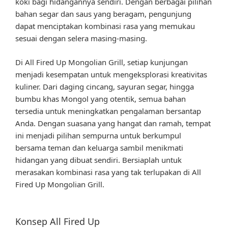
koki bagi hidangannya sendiri. Dengan berbagai pilihan
bahan segar dan saus yang beragam, pengunjung
dapat menciptakan kombinasi rasa yang memukau
sesuai dengan selera masing-masing.
Di All Fired Up Mongolian Grill, setiap kunjungan
menjadi kesempatan untuk mengeksplorasi kreativitas
kuliner. Dari daging cincang, sayuran segar, hingga
bumbu khas Mongol yang otentik, semua bahan
tersedia untuk meningkatkan pengalaman bersantap
Anda. Dengan suasana yang hangat dan ramah, tempat
ini menjadi pilihan sempurna untuk berkumpul
bersama teman dan keluarga sambil menikmati
hidangan yang dibuat sendiri. Bersiaplah untuk
merasakan kombinasi rasa yang tak terlupakan di All
Fired Up Mongolian Grill.
Konsep All Fired Up