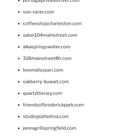
portugalprivatedriver.com
von-racer.com
coffeeshopcharleston.com
salon104mainstreet.com
alkaspringswater.com
318mainstreet8h.com
lovenailsspari.com
oakberry-kuwait.com
quartzliterary.com
friendsofbroderickpark.com
studiopiattellina.com
jannagrillspringfield.com