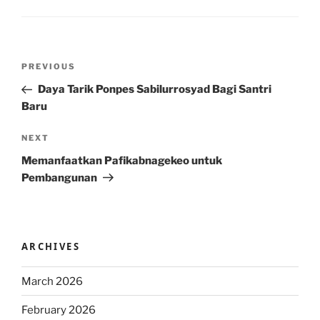
Post
Previous
PREVIOUS
navigation
Post
Daya Tarik Ponpes Sabilurrosyad Bagi Santri
Baru
Next
NEXT
Post
Memanfaatkan Pafikabnagekeo untuk
Pembangunan
ARCHIVES
March 2026
February 2026