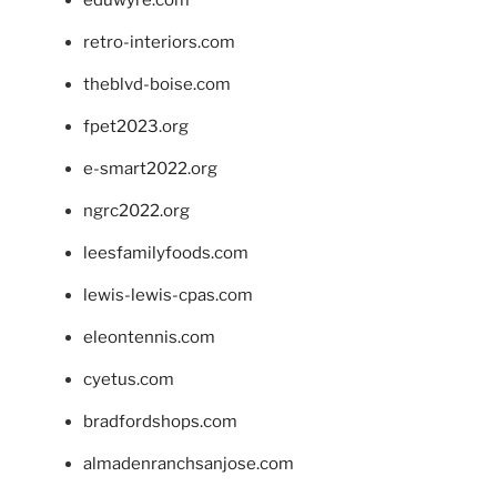
retro-interiors.com
theblvd-boise.com
fpet2023.org
e-smart2022.org
ngrc2022.org
leesfamilyfoods.com
lewis-lewis-cpas.com
eleontennis.com
cyetus.com
bradfordshops.com
almadenranchsanjose.com