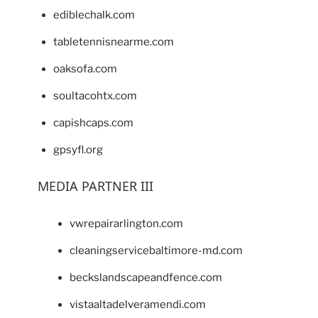
ediblechalk.com
tabletennisnearme.com
oaksofa.com
soultacohtx.com
capishcaps.com
gpsyfl.org
MEDIA PARTNER III
vwrepairarlington.com
cleaningservicebaltimore-md.com
beckslandscapeandfence.com
vistaaltadelveramendi.com