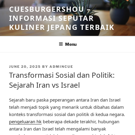
Skip
CUESBURGERSHOU –
to
INFORMASI SEPUTAR
content
KULINER JEPANG TERBAIK
Menu
POSTED
JUNE 20, 2025
BY
ADMINCUE
ON
Transformasi Sosial dan Politik:
Sejarah Iran vs Israel
Sejarah baru paska peperangan antara Iran dan Israel
telah menjadi topik yang menarik untuk dibahas dalam
konteks transformasi sosial dan politik di kedua negara.
pengeluaran hk
beberapa dekade terakhir, hubungan
antara Iran dan Israel telah mengalami banyak