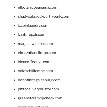
elbotanicopanama.com
shadyoaksrockportrvpark.com
jccoinlaundry.com
kautorepair.com
marjaeswinebar.com
elmazatlanclinton.com
ideacoffeenyc.com
odieschillicothe.com
lacantinitagalesburg.com
pizzadeliverybristol.com
greenstarsmogcheck.com