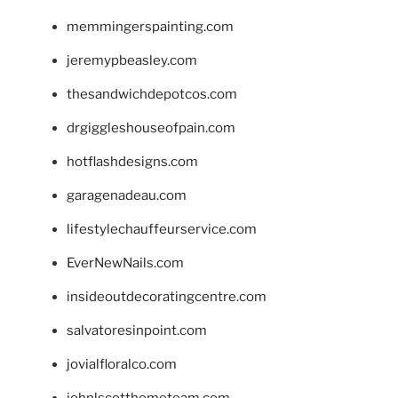
memmingerspainting.com
jeremypbeasley.com
thesandwichdepotcos.com
drgiggleshouseofpain.com
hotflashdesigns.com
garagenadeau.com
lifestylechauffeurservice.com
EverNewNails.com
insideoutdecoratingcentre.com
salvatoresinpoint.com
jovialfloralco.com
johnlscotthometeam.com