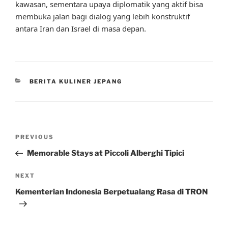
kawasan, sementara upaya diplomatik yang aktif bisa
membuka jalan bagi dialog yang lebih konstruktif
antara Iran dan Israel di masa depan.
CATEGORIES
BERITA KULINER JEPANG
Post
Previous
PREVIOUS
navigation
Post
Memorable Stays at Piccoli Alberghi Tipici
Next
NEXT
Post
Kementerian Indonesia Berpetualang Rasa di TRON