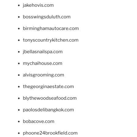
jakehovis.com
bosswingsduluth.com
birminghamautocare.com
tonyscountrykitchen.com
jbellasnailspa.com
mychaihouse.com
alvisgrooming.com
thegeorginaestate.com
blythewoodseafood.com
paolosdelibangkok.com
bobacove.com
phoone24brookfield.com