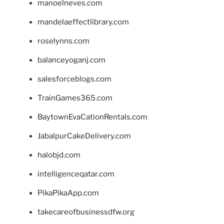
manoelneves.com
mandelaeffectlibrary.com
roselynns.com
balanceyoganj.com
salesforceblogs.com
TrainGames365.com
BaytownEvaCationRentals.com
JabalpurCakeDelivery.com
halobjd.com
intelligenceqatar.com
PikaPikaApp.com
takecareofbusinessdfw.org