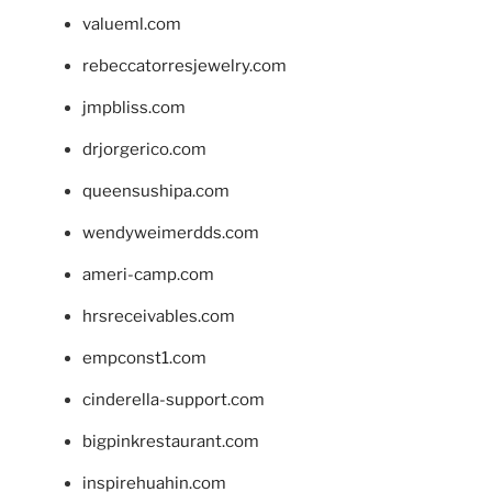
valueml.com
rebeccatorresjewelry.com
jmpbliss.com
drjorgerico.com
queensushipa.com
wendyweimerdds.com
ameri-camp.com
hrsreceivables.com
empconst1.com
cinderella-support.com
bigpinkrestaurant.com
inspirehuahin.com