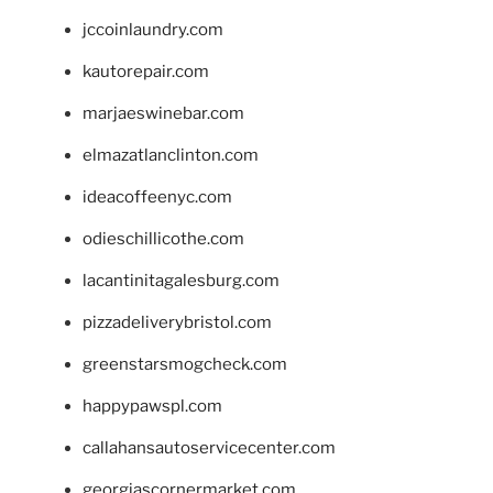
jccoinlaundry.com
kautorepair.com
marjaeswinebar.com
elmazatlanclinton.com
ideacoffeenyc.com
odieschillicothe.com
lacantinitagalesburg.com
pizzadeliverybristol.com
greenstarsmogcheck.com
happypawspl.com
callahansautoservicecenter.com
georgiascornermarket.com