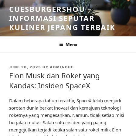
Skip
CUESBURGERSHOU –
to
INFORMASI SEPUTAR
content
KULINER JEPANG TERBAIK
Menu
POSTED
JUNE 20, 2025
BY
ADMINCUE
ON
Elon Musk dan Roket yang
Kandas: Insiden SpaceX
Dalam beberapa tahun terakhir, SpaceX telah menjadi
sorotan dunia berkat inovasi dan kemajuan teknologi
roketnya yang mengesankan. Namun, tidak setiap misi
berjalan mulus. Salah satu insiden yang paling
mengejutkan terjadi ketika salah satu roket milik Elon