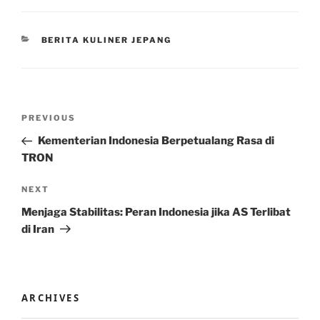
CATEGORIES
BERITA KULINER JEPANG
Post
Previous
PREVIOUS
navigation
Post
Kementerian Indonesia Berpetualang Rasa di
TRON
Next
NEXT
Post
Menjaga Stabilitas: Peran Indonesia jika AS Terlibat
di Iran
ARCHIVES