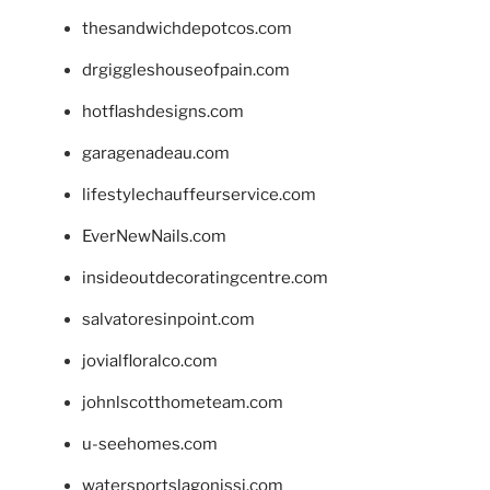
thesandwichdepotcos.com
drgiggleshouseofpain.com
hotflashdesigns.com
garagenadeau.com
lifestylechauffeurservice.com
EverNewNails.com
insideoutdecoratingcentre.com
salvatoresinpoint.com
jovialfloralco.com
johnlscotthometeam.com
u-seehomes.com
watersportslagonissi.com