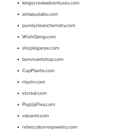
kingscreekadventures.com
antaeuslabs.com
purelycleanchemdry.com
WishOping.com
shoplegacee.com
bonvivantshop.com
CupPlante.com
mpzin.com
stcreal.com
PopUpFlea.com
valueml.com
rebeccatorresjewelry.com