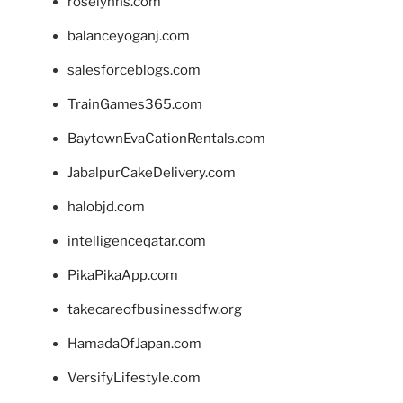
roselynns.com
balanceyoganj.com
salesforceblogs.com
TrainGames365.com
BaytownEvaCationRentals.com
JabalpurCakeDelivery.com
halobjd.com
intelligenceqatar.com
PikaPikaApp.com
takecareofbusinessdfw.org
HamadaOfJapan.com
VersifyLifestyle.com