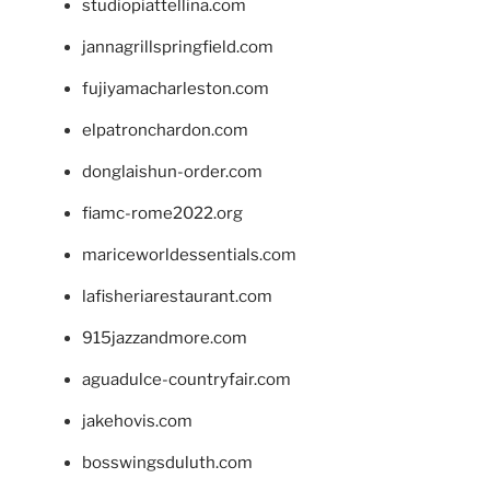
studiopiattellina.com
jannagrillspringfield.com
fujiyamacharleston.com
elpatronchardon.com
donglaishun-order.com
fiamc-rome2022.org
mariceworldessentials.com
lafisheriarestaurant.com
915jazzandmore.com
aguadulce-countryfair.com
jakehovis.com
bosswingsduluth.com