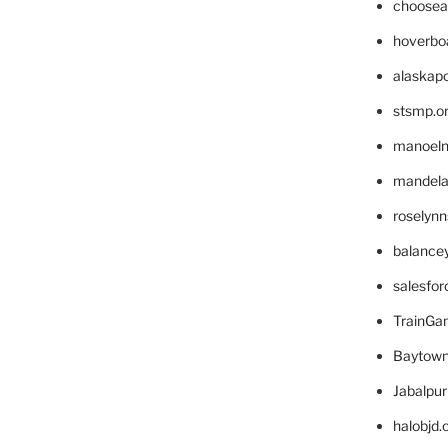
choosea
hoverbo
alaskapo
stsmp.o
manoel
mandelae
roselyn
balance
salesfo
TrainG
Baytown
Jabalpu
halobjd