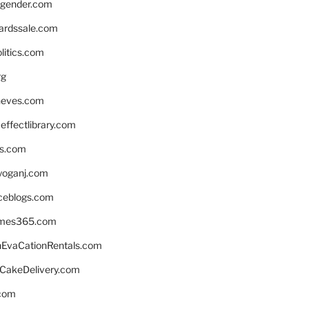
gender.com
ardssale.com
litics.com
rg
neves.com
ffectlibrary.com
ns.com
yoganj.com
rceblogs.com
ames365.com
EvaCationRentals.com
rCakeDelivery.com
.com