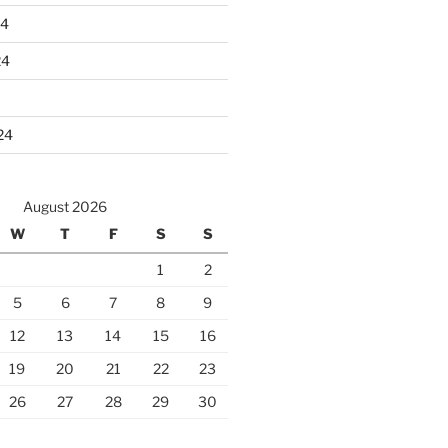
24
24
24
August 2026
W
T
F
S
S
1
2
5
6
7
8
9
12
13
14
15
16
19
20
21
22
23
26
27
28
29
30