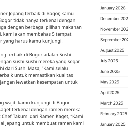
January 2026
ner Jepang terbaik di Bogor, kamu
December 20
 Bogor tidak hanya terkenal dengan
 juga dengan berbagai pilihan makanan
November 20
 ini, kami akan membahas 5 tempat
September 20
or yang harus kamu kunjungi.
August 2025
ang terbaik di Bogor adalah Sushi
July 2025
dengan sushi-sushi mereka yang segar
hi dari Sushi Masa, “Kami selalu
June 2025
rbaik untuk memastikan kualitas
di jangan lewatkan kesempatan untuk
May 2025
April 2025
ang wajib kamu kunjungi di Bogor
March 2025
Kaget terkenal dengan ramen mereka
February 2025
t Chef Takumi dari Ramen Kaget, “Kami
nal Jepang untuk membuat ramen kami
January 2025