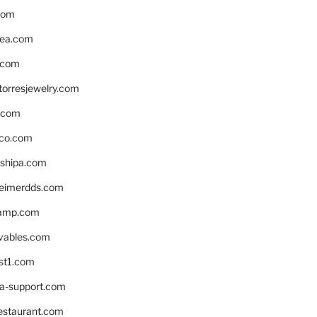
com
ea.com
.com
torresjewelry.com
s.com
ico.com
shipa.com
eimerdds.com
camp.com
ivables.com
st1.com
la-support.com
estaurant.com