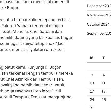
adi pastikan kamu mencicipi ramen di
December 20
 ke Bogor.
November 20
encoba tempat kuliner Jepang terbaik
October 2024
o. Yakitori Yamato terkenal dengan
n lezat. Menurut Chef Satoshi dari
September 20
 memilih daging yang berkualitas tinggi
sehingga rasanya tetap enak.” Jadi
tuk mencicipi yakitori di Yakitori
M
T
ang patut kamu kunjungi di Bogor
 Ten terkenal dengan tempura mereka
3
4
ut Chef Akihiko dari Tempura Ten,
10
11
nyak yang bersih dan segar untuk
ngga rasanya tetap lezat.” Jadi
17
18
pura di Tempura Ten saat mengunjungi
24
25
31