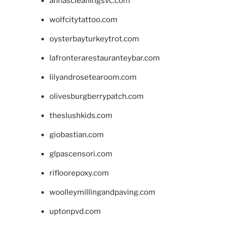
annascleaningsvc.com
wolfcitytattoo.com
oysterbayturkeytrot.com
lafronterarestauranteybar.com
lilyandrosetearoom.com
olivesburgberrypatch.com
theslushkids.com
giobastian.com
glpascensori.com
rifloorepoxy.com
woolleymillingandpaving.com
uptonpvd.com