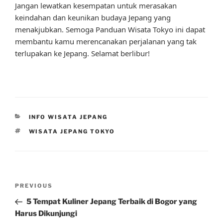
Jangan lewatkan kesempatan untuk merasakan
keindahan dan keunikan budaya Jepang yang
menakjubkan. Semoga Panduan Wisata Tokyo ini dapat
membantu kamu merencanakan perjalanan yang tak
terlupakan ke Jepang. Selamat berlibur!
CATEGORIES
INFO WISATA JEPANG
TAGS
WISATA JEPANG TOKYO
Post
Previous
PREVIOUS
navigation
Post
5 Tempat Kuliner Jepang Terbaik di Bogor yang
Harus Dikunjungi