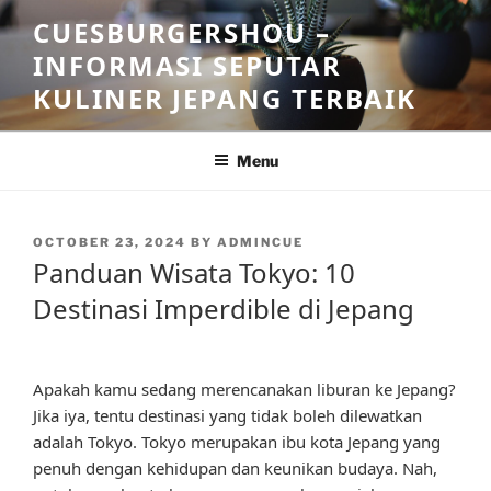
Skip
CUESBURGERSHOU –
to
INFORMASI SEPUTAR
content
KULINER JEPANG TERBAIK
Menu
POSTED
OCTOBER 23, 2024
BY
ADMINCUE
ON
Panduan Wisata Tokyo: 10
Destinasi Imperdible di Jepang
Apakah kamu sedang merencanakan liburan ke Jepang?
Jika iya, tentu destinasi yang tidak boleh dilewatkan
adalah Tokyo. Tokyo merupakan ibu kota Jepang yang
penuh dengan kehidupan dan keunikan budaya. Nah,