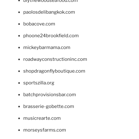
blythewoodseafood.com
paolosdelibangkok.com
bobacove.com
phoone24brookfield.com
mickeybarmama.com
roadwayconstructioninc.com
shopdragonflyboutique.com
sportszilla.org
batchprovisionsbar.com
brasserie-gobette.com
musicrearte.com
morseysfarms.com