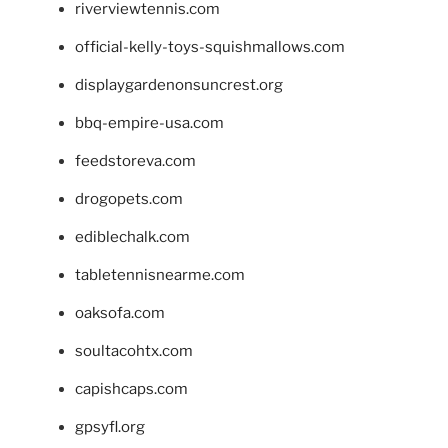
riverviewtennis.com
official-kelly-toys-squishmallows.com
displaygardenonsuncrest.org
bbq-empire-usa.com
feedstoreva.com
drogopets.com
ediblechalk.com
tabletennisnearme.com
oaksofa.com
soultacohtx.com
capishcaps.com
gpsyfl.org