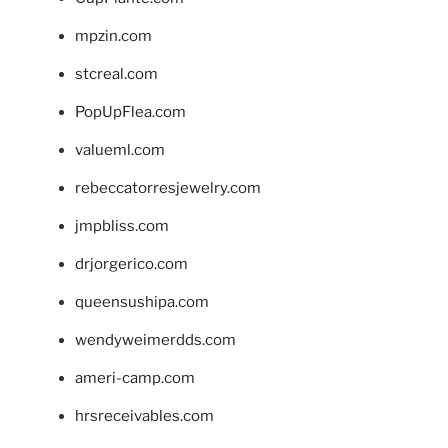
mpzin.com
stcreal.com
PopUpFlea.com
valueml.com
rebeccatorresjewelry.com
jmpbliss.com
drjorgerico.com
queensushipa.com
wendyweimerdds.com
ameri-camp.com
hrsreceivables.com