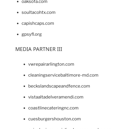
oaksofa.com
soultacohtx.com
capishcaps.com
gpsyfl.org
MEDIA PARTNER III
vwrepairarlington.com
cleaningservicebaltimore-md.com
beckslandscapeandfence.com
vistaaltadelveramendi.com
coastlinecateringnc.com
cuesburgershouston.com