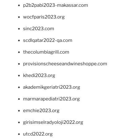
p2b2pabi2023-makassar.com
wocfparis2023.org
sinc2023.com
scdlqatar2022-qa.com
thecolumbiagrill.com
provisionscheeseandwineshoppe.com
khedi2023.org
akademikgeriatri2023.org
marmarapediatri2023.org
emchie2023.org
girisimselradyoloji2022.org
utcd2022.org