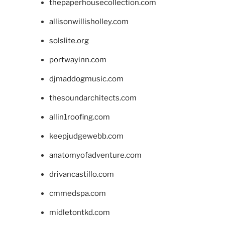
thepaperhousecollection.com
allisonwillisholley.com
solslite.org
portwayinn.com
djmaddogmusic.com
thesoundarchitects.com
allin1roofing.com
keepjudgewebb.com
anatomyofadventure.com
drivancastillo.com
cmmedspa.com
midletontkd.com