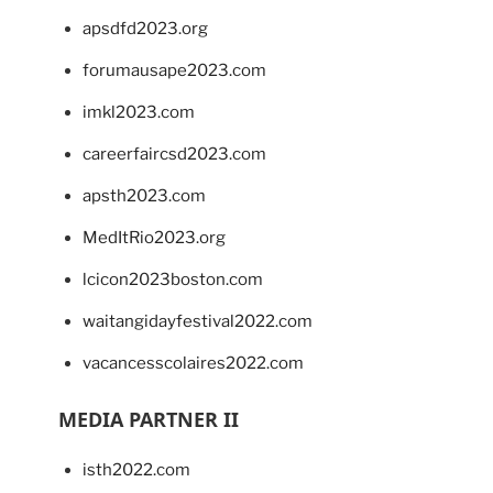
apsdfd2023.org
forumausape2023.com
imkl2023.com
careerfaircsd2023.com
apsth2023.com
MedItRio2023.org
lcicon2023boston.com
waitangidayfestival2022.com
vacancesscolaires2022.com
MEDIA PARTNER II
isth2022.com