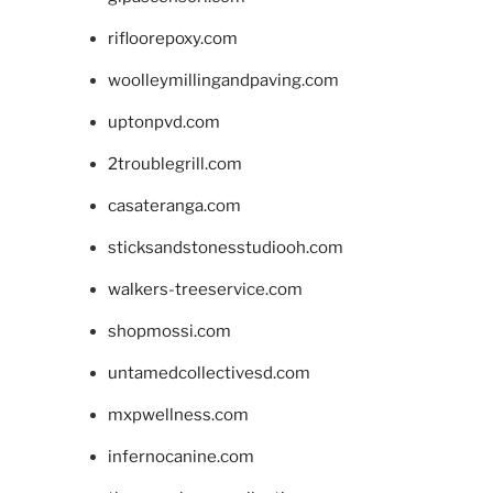
rifloorepoxy.com
woolleymillingandpaving.com
uptonpvd.com
2troublegrill.com
casateranga.com
sticksandstonesstudiooh.com
walkers-treeservice.com
shopmossi.com
untamedcollectivesd.com
mxpwellness.com
infernocanine.com