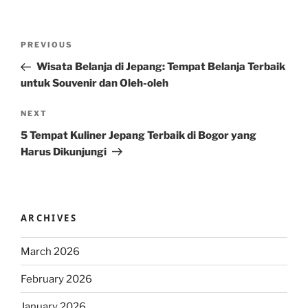
Post
Previous
PREVIOUS
navigation
Post
Wisata Belanja di Jepang: Tempat Belanja Terbaik
untuk Souvenir dan Oleh-oleh
Next
NEXT
Post
5 Tempat Kuliner Jepang Terbaik di Bogor yang
Harus Dikunjungi
ARCHIVES
March 2026
February 2026
January 2026