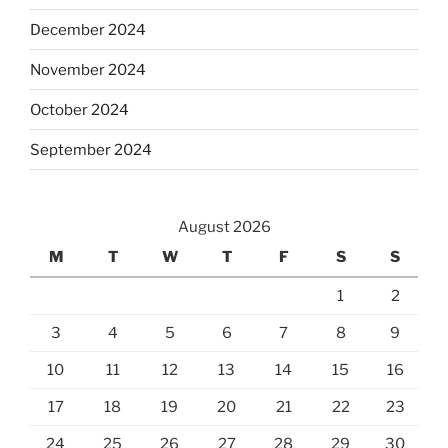
December 2024
November 2024
October 2024
September 2024
August 2026
M
T
W
T
F
S
S
1
2
3
4
5
6
7
8
9
10
11
12
13
14
15
16
17
18
19
20
21
22
23
24
25
26
27
28
29
30