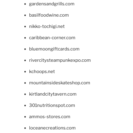
gardensandgrills.com
basilfoodwine.com
nikko-tochigi.net
caribbean-corner.com
bluemoongiftcards.com
rivercitysteampunkexpo.com
kchoops.net
mountainsideskateshop.com
kirtlandcitytavern.com
301nutritionspot.com
ammos-stores.com
loceanecreations.com