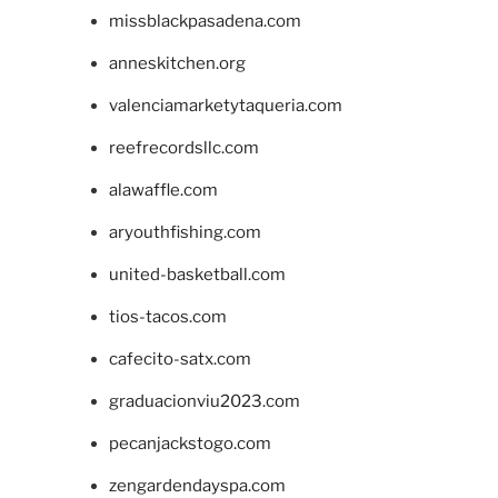
missblackpasadena.com
anneskitchen.org
valenciamarketytaqueria.com
reefrecordsllc.com
alawaffle.com
aryouthfishing.com
united-basketball.com
tios-tacos.com
cafecito-satx.com
graduacionviu2023.com
pecanjackstogo.com
zengardendayspa.com