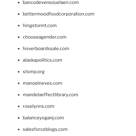
bancodevenezuelaen.com
bettermoodfoodcorporation.com
hingstonnt.com
chooseagender.com
hoverboardssale.com
alaskapolitics.com
stsmp.org
manoelneves.com
mandelaeffectlibrary.com
roselynns.com
balanceyoganj.com
salesforceblogs.com