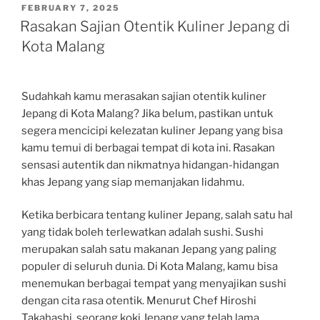
POSTED
FEBRUARY 7, 2025
ON
Rasakan Sajian Otentik Kuliner Jepang di
Kota Malang
Sudahkah kamu merasakan sajian otentik kuliner
Jepang di Kota Malang? Jika belum, pastikan untuk
segera mencicipi kelezatan kuliner Jepang yang bisa
kamu temui di berbagai tempat di kota ini. Rasakan
sensasi autentik dan nikmatnya hidangan-hidangan
khas Jepang yang siap memanjakan lidahmu.
Ketika berbicara tentang kuliner Jepang, salah satu hal
yang tidak boleh terlewatkan adalah sushi. Sushi
merupakan salah satu makanan Jepang yang paling
populer di seluruh dunia. Di Kota Malang, kamu bisa
menemukan berbagai tempat yang menyajikan sushi
dengan cita rasa otentik. Menurut Chef Hiroshi
Takahashi, seorang koki Jepang yang telah lama