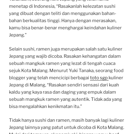
menetap di Indonesia, “Rasakanlah kelezatan sushi
yang dibuat dengan teliti dan menggunakan bahan-
bahan berkualitas tinggi. Hanya dengan merasakan,
kamu bisa benar-benar menghargai keindahan kuliner
Jepang.”
Selain sushi, ramen juga merupakan salah satu kuliner
Jepang yang wajib dicoba. Rasakan kehangatan dalam
sebuah mangkuk ramen yang lezat di tengah cuaca
sejuk Kota Malang. Menurut Yuki Tanaka, seorang food
blogger yang telah mencicipi berbagai
toto sgp
kuliner
Jepang di Malang, “Rasakan sendiri sensasi dari kuah
kaldu yang kaya rasa dan daging yang empuk dalam
sebuah mangkuk ramen yang autentik. Tidak ada yang
bisa mengalahkan kenikmatan itu.”
Tidak hanya sushi dan ramen, masih banyak lagi kuliner
Jepang lainnya yang patut untuk dicoba di Kota Malang.