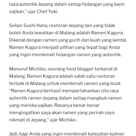
rasa autentik Jepang dalam setiap hidangan yang kami
sajikan,” ujar Chef Yuki.
Selain Sushi Hana, restoran Jepang lain yang tidak
boleh Anda lewatkan di Malang adalah Ramen Kagura.
Dikenal dengan ramen yang gurih dan kuah yang kental,
Ramen Kagura menjadi pilihan yang tepat bagi Anda
yang ingin menikmati hidangan ramen yang autentik.
Menurut Michiko, seorang food blogger terkenal di
Malang, Ramen Kagura adalah salah satu restoran
terbaik di Malang untuk menikmati ramen yang lezat.
“Ramen Kagura berhasil mempertahankan cita rasa
autentik ramen Jepang dalam setiap mangkuk ramen
yang mereka sajikan. Rasanya benar-benar
mengingatkan saya akan ramen yang pernah saya
nikmati di Jepang,” ujar Michiko.
Jadi, bagi Anda yang ingin menikmati kelezatan kuliner