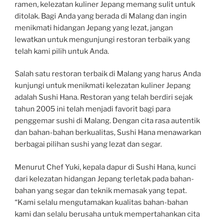
ramen, kelezatan kuliner Jepang memang sulit untuk
ditolak. Bagi Anda yang berada di Malang dan ingin
menikmati hidangan Jepang yang lezat, jangan
lewatkan untuk mengunjungi restoran terbaik yang
telah kami pilih untuk Anda.
Salah satu restoran terbaik di Malang yang harus Anda
kunjungi untuk menikmati kelezatan kuliner Jepang
adalah Sushi Hana. Restoran yang telah berdiri sejak
tahun 2005 ini telah menjadi favorit bagi para
penggemar sushi di Malang. Dengan cita rasa autentik
dan bahan-bahan berkualitas, Sushi Hana menawarkan
berbagai pilihan sushi yang lezat dan segar.
Menurut Chef Yuki, kepala dapur di Sushi Hana, kunci
dari kelezatan hidangan Jepang terletak pada bahan-
bahan yang segar dan teknik memasak yang tepat.
“Kami selalu mengutamakan kualitas bahan-bahan
kami dan selalu berusaha untuk mempertahankan cita