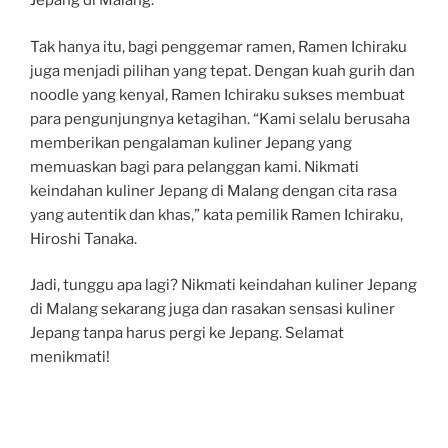
Jepang di Malang.
Tak hanya itu, bagi penggemar ramen, Ramen Ichiraku
juga menjadi pilihan yang tepat. Dengan kuah gurih dan
noodle yang kenyal, Ramen Ichiraku sukses membuat
para pengunjungnya ketagihan. “Kami selalu berusaha
memberikan pengalaman kuliner Jepang yang
memuaskan bagi para pelanggan kami. Nikmati
keindahan kuliner Jepang di Malang dengan cita rasa
yang autentik dan khas,” kata pemilik Ramen Ichiraku,
Hiroshi Tanaka.
Jadi, tunggu apa lagi? Nikmati keindahan kuliner Jepang
di Malang sekarang juga dan rasakan sensasi kuliner
Jepang tanpa harus pergi ke Jepang. Selamat
menikmati!