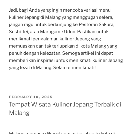
Jadi, bagi Anda yang ingin mencoba variasi menu
kuliner Jepang di Malang yang menggugah selera,
jangan ragu untuk berkunjung ke Restoran Sakura,
Sushi Tei, atau Marugame Udon. Pastikan untuk
menikmati pengalaman kuliner Jepang yang
memuaskan dan tak terlupakan di kota Malang yang
penuh dengan kelezatan. Semoga artikel ini dapat
memberikan inspirasi untuk menikmati kuliner Jepang
yang lezat di Malang. Selamat menikmati!
POSTED
FEBRUARY 10, 2025
ON
Tempat Wisata Kuliner Jepang Terbaik di
Malang
Malang memang dikenal sebagai salah satu kota di