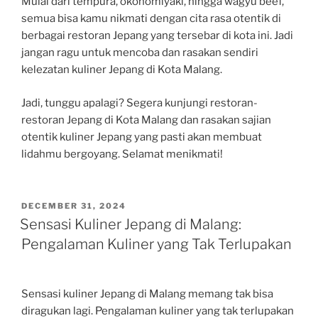
Mulai dari tempura, okonomiyaki, hingga wagyu beef,
semua bisa kamu nikmati dengan cita rasa otentik di
berbagai restoran Jepang yang tersebar di kota ini. Jadi
jangan ragu untuk mencoba dan rasakan sendiri
kelezatan kuliner Jepang di Kota Malang.
Jadi, tunggu apalagi? Segera kunjungi restoran-
restoran Jepang di Kota Malang dan rasakan sajian
otentik kuliner Jepang yang pasti akan membuat
lidahmu bergoyang. Selamat menikmati!
POSTED
DECEMBER 31, 2024
ON
Sensasi Kuliner Jepang di Malang:
Pengalaman Kuliner yang Tak Terlupakan
Sensasi kuliner Jepang di Malang memang tak bisa
diragukan lagi. Pengalaman kuliner yang tak terlupakan