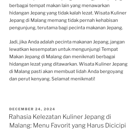
berbagai tempat makan lain yang menawarkan
hidangan Jepang yang tidak kalah lezat. Wisata Kuliner
Jepang di Malang memang tidak pernah kehabisan
pengunjung, terutama bagi pecinta makanan Jepang.
Jadi, jika Anda adalah pecinta makanan Jepang, jangan
lewatkan kesempatan untuk mengunjungi Tempat
Makan Jepang di Malang dan menikmati berbagai
hidangan lezat yang ditawarkan. Wisata Kuliner Jepang
di Malang pasti akan membuat lidah Anda bergoyang
dan perut kenyang. Selamat menikmati!
POSTED
DECEMBER 24, 2024
ON
Rahasia Kelezatan Kuliner Jepang di
Malang: Menu Favorit yang Harus Dicicipi