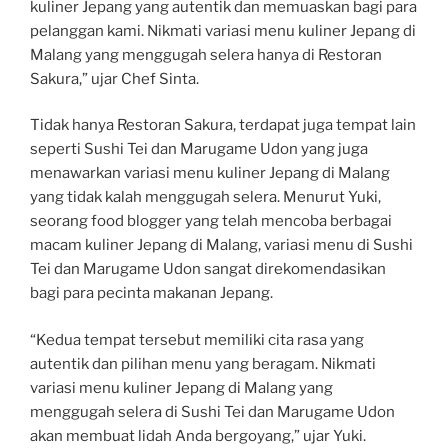
kuliner Jepang yang autentik dan memuaskan bagi para
pelanggan kami. Nikmati variasi menu kuliner Jepang di
Malang yang menggugah selera hanya di Restoran
Sakura,” ujar Chef Sinta.
Tidak hanya Restoran Sakura, terdapat juga tempat lain
seperti Sushi Tei dan Marugame Udon yang juga
menawarkan variasi menu kuliner Jepang di Malang
yang tidak kalah menggugah selera. Menurut Yuki,
seorang food blogger yang telah mencoba berbagai
macam kuliner Jepang di Malang, variasi menu di Sushi
Tei dan Marugame Udon sangat direkomendasikan
bagi para pecinta makanan Jepang.
“Kedua tempat tersebut memiliki cita rasa yang
autentik dan pilihan menu yang beragam. Nikmati
variasi menu kuliner Jepang di Malang yang
menggugah selera di Sushi Tei dan Marugame Udon
akan membuat lidah Anda bergoyang,” ujar Yuki.