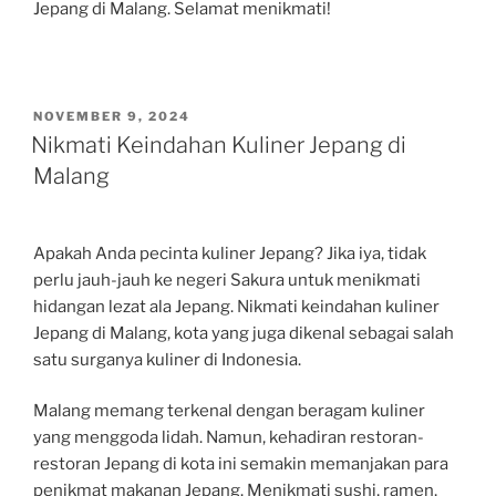
Jepang di Malang. Selamat menikmati!
POSTED
NOVEMBER 9, 2024
ON
Nikmati Keindahan Kuliner Jepang di
Malang
Apakah Anda pecinta kuliner Jepang? Jika iya, tidak
perlu jauh-jauh ke negeri Sakura untuk menikmati
hidangan lezat ala Jepang. Nikmati keindahan kuliner
Jepang di Malang, kota yang juga dikenal sebagai salah
satu surganya kuliner di Indonesia.
Malang memang terkenal dengan beragam kuliner
yang menggoda lidah. Namun, kehadiran restoran-
restoran Jepang di kota ini semakin memanjakan para
penikmat makanan Jepang. Menikmati sushi, ramen,